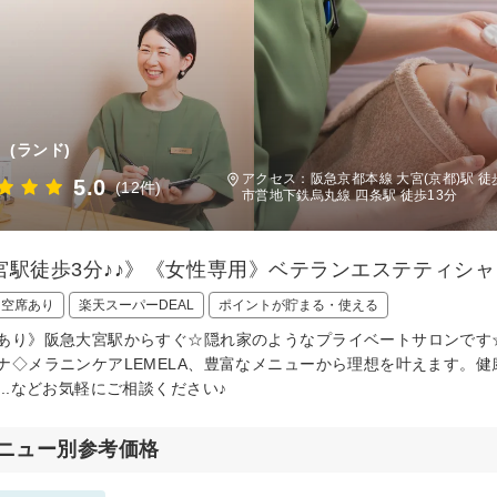
d
(ランド)
アクセス：阪急京都本線 大宮(京都)駅 
5.0
(12件)
市営地下鉄烏丸線 四条駅 徒歩13分
宮駅徒歩3分♪♪》《女性専用》ベテランエステティシ
日空席あり
楽天スーパーDEAL
ポイントが貯まる・使える
あり》阪急大宮駅からすぐ☆隠れ家のようなプライベートサロンです
ナ◇メラニンケアLEMELA、豊富なメニューから理想を叶えます。
...などお気軽にご相談ください♪
ニュー別参考価格