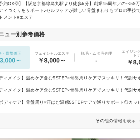
予約OK◎】【阪急京都線烏丸駅より徒歩5分】創業45周年／のべ59
ディづくりをサポート♪セルフケアが難しい骨盤まわりもプロの手技で
トメント#エステ
ニュー別参考価格
エイジン
格・骨盤矯正
フェイシャルエステ
脱毛・ムダ毛処理
ト
3,000～
￥8,000～
-
￥8,
ディメイク】温めケア含む5STEP×骨盤周りケアでスッキリ！代謝サポー
ディメイク】温めケア含む5STEP×骨盤周りケアでスッキリ！代謝サポー
ボディケア】骨盤周り×汗ばむ温感5STEPケアで巡りサポート◎カッピン
その他の情報を表示