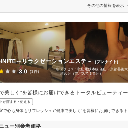
その他の情報を表示
EHNITE～リラクゼーションエステ～
(プレナイト)
アクセス：叡山電鉄本線 茶山・京都芸術大
3.0
(1件)
歩30分（市バスで１０分）
康で美しく"を皆様にお届けできるトータルビューティ
トが貯まる・使える
室で心も身体もリフレッシュ♪"健康で美しく"を皆様にお届けできる
ニュー別参考価格