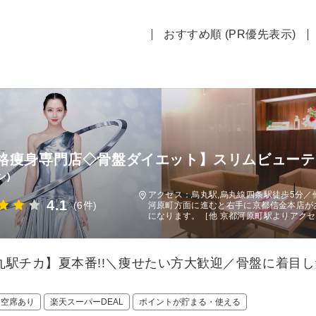
おすすめ順 (PR優先表示)
格痩身専門店◇骨盤ダイエット】スリムビューテ
ン)
アクセス：烏丸駅,烏丸線四条駅徒歩5分／
4.1
(6件)
河原町方面に進むと右手に京都信金本店が
になります。［他 京都河原町駅よりアク
丸駅チカ】夏本番!!＼痩せたい方大歓迎／骨盤に着目
日空席あり
楽天スーパーDEAL
ポイントが貯まる・使える