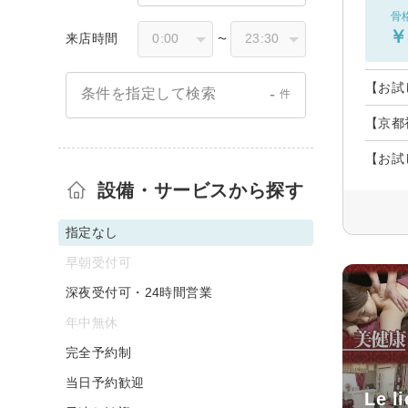
骨
￥
来店時間
〜
【お試
-
条件を指定して検索
件
【京都
【お試
設備・サービスから探す
指定なし
早朝受付可
深夜受付可・24時間営業
年中無休
完全予約制
当日予約歓迎
Le l