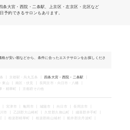
、四条大宮・西院・二条駅、上京区・左京区・北区など
日予約できるサロンもあります。
価格が安い順などから、条件に合ったエステサロンをお探しくださ
条
京都駅・烏丸五条
四条大宮・西院・二条駅
・東山
南区・伏見
長岡京市・向日市・八幡
津・精華町
京都府その他
宮津市
亀岡市
城陽市
向日市
長岡京市
川市
乙訓郡大山崎町
久世郡久御山町
綴喜郡井手町
町
相楽郡精華町
相楽郡南山城村
船井郡京丹波町