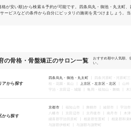
価格が安い順)から検索＆予約が可能です。四条烏丸・御池・丸太町
・サービスなどの条件から自分にピッタリの施術を見つけましょう。当
おすすめ順や人気順、
府の骨格・骨盤矯正のサロン一覧
い。
四条烏丸・御池・丸太町
四条河原町・河原町三
リアから探す
桂・花園・嵐山
上京区・左京区・北区
山科
宇治・京田辺・城陽
亀岡・福知山・舞鶴
木
京都市
福知山市
舞鶴市
綾部市
宇治市
八幡市
京田辺市
京丹後市
南丹市
木津
区から探す
綴喜郡宇治田原町
相楽郡笠置町
相楽郡和束
与謝郡伊根町
与謝郡与謝野町