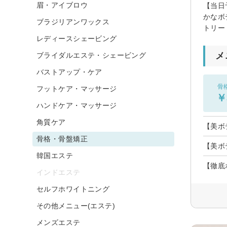
眉・アイブロウ
【当日
かなボ
ブラジリアンワックス
トリー
レディースシェービング
メ
ブライダルエステ・シェービング
バストアップ・ケア
骨
フットケア・マッサージ
￥
ハンドケア・マッサージ
角質ケア
【美ボ
骨格・骨盤矯正
【美ボ
韓国エステ
【徹底
インドエステ
セルフホワイトニング
その他メニュー(エステ)
メンズエステ