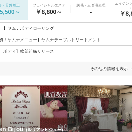
エイジン
格・骨盤矯正
フェイシャルエステ
脱毛・ムダ毛処理
ト
5,500～
￥8,800～
-
￥8,
し】ヤムナボディローリング
初！ヤムナメニュー】ヤムナテーブルトリートメント
しボディ】軟部組織リリース
その他の情報を表示
ien Bijou
(ルリアンビジュー)