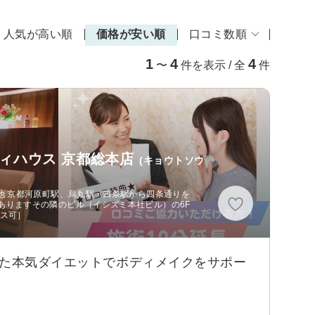
人気が高い順
価格が安い順
口コミ数順
1
4
4
〜
件を表示 / 全
件
ィハウス 京都総本店
(キョウトソウ
他 京都河原町駅、烏丸駅・四条駅から四条通りを
ありますその隣のビル（イシズミ本社ビル）の6F
セス可］
した本気ダイエットでボディメイクをサポー