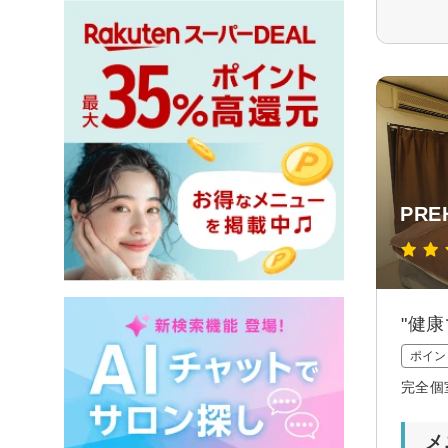
PR
"健
ポイン
完全個
メ