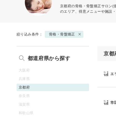
京都府の
骨格・骨盤矯正
サロン(
のエリア、得意メニューや施設
絞り込み条件：
骨格・骨盤矯正
京都
都道府県から探す
大阪府
エ
兵庫県
京都府
奈良県
市
滋賀県
和歌山県