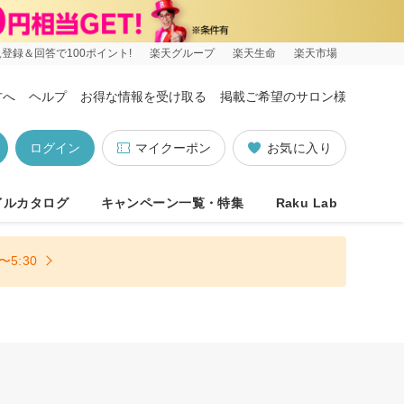
登録＆回答で100ポイント!
楽天グループ
楽天生命
楽天市場
方へ
ヘルプ
お得な情報を受け取る
掲載ご希望のサロン様
ログイン
マイクーポン
お気に入り
イルカタログ
キャンペーン一覧・特集
Raku Lab
5:30