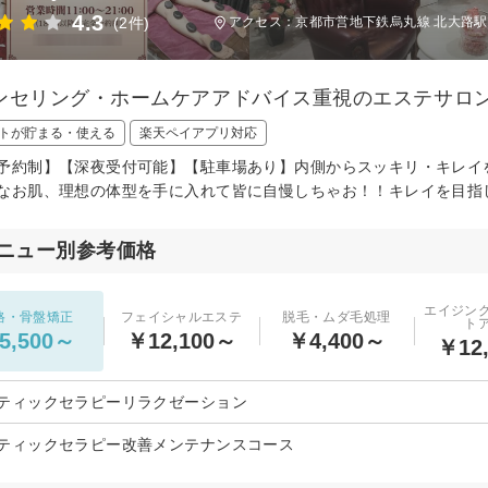
4.3
(2件)
アクセス：京都市営地下鉄烏丸線 北大路駅 
ンセリング・ホームケアアドバイス重視のエステサロン
トが貯まる・使える
楽天ペイアプリ対応
予約制】【深夜受付可能】【駐車場あり】内側からスッキリ・キレイ
なお肌、理想の体型を手に入れて皆に自慢しちゃお！！キレイを目指
ニュー別参考価格
エイジン
格・骨盤矯正
フェイシャルエステ
脱毛・ムダ毛処理
ト
5,500～
￥12,100～
￥4,400～
￥12
ティックセラピーリラクゼーション
ティックセラピー改善メンテナンスコース