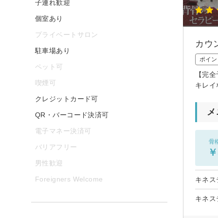
子連れ歓迎
個室あり
プライベートサロン
カウ
駐車場あり
ポイン
ペット可
【完全
喫煙可
キレイ
クレジットカード可
メ
QR・バーコード決済可
電子マネー決済可
骨
バリアフリー
￥
男性歓迎
Foreigners Welcome
キネス
キネス