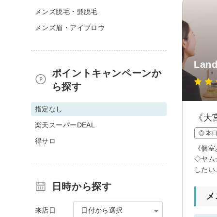
メンズ脱毛・髭脱毛
メンズ眉・アイブロウ
Lan
ポイントキャンペーンか
ら探す
指定なし
《大
楽天スーパーDEAL
◎ 本
得サロ
《個室
◇ヤム
したい
日時から探す
メ
来店日
日付から選択