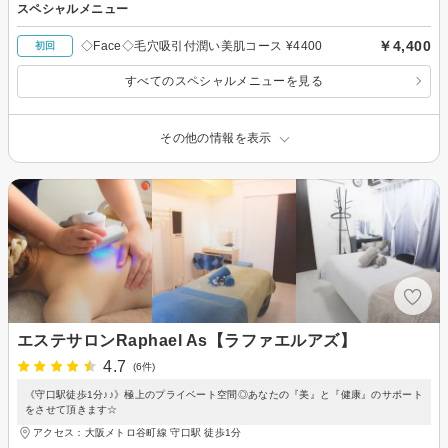
スペシャルメニュー
￥4,400
◇Face◇毛穴吸引付潤い美肌コース ¥4400
初回
すべてのスペシャルメニューを見る
その他の情報を表示
エステサロンRaphael As【ラファエルアズ】
4.7
(6件)
《守口駅徒歩1分♪♪》極上のプライベート空間◎あなたの『美』と『健康』のサポート
をさせて頂きます☆
アクセス：大阪メトロ谷町線 守口駅 徒歩1分