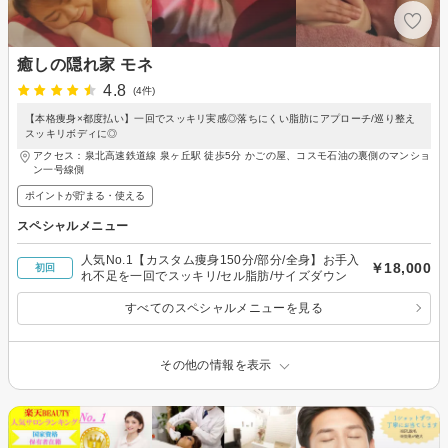
癒しの隠れ家 モネ
4.8
(4件)
【本格痩身×都度払い】一回でスッキリ実感◎落ちにくい脂肪にアプローチ/巡り整え
スッキリボディに◎
アクセス：泉北高速鉄道線 泉ヶ丘駅 徒歩5分 かごの屋、コスモ石油の裏側のマンショ
ン一号線側
ポイントが貯まる・使える
スペシャルメニュー
人気No.1【カスタム痩身150分/部分/全身】お手入
￥18,000
初回
れ不足を一回でスッキリ/セル脂肪/サイズダウン
すべてのスペシャルメニューを見る
その他の情報を表示