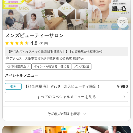
メンズビューティーサロン
4.8
(91件)
【剛毛対応ハイスペック最新脱毛機導入！】【心斎橋駅から徒歩3分】
アクセス：大阪市営地下鉄御堂筋線 心斎橋駅 徒歩3分
◎ 本日空席あり
ポイントが貯まる・使える
メンズ歓迎
スペシャルメニュー
￥980
【顔全体脱毛】￥980 楽天ビューティ限定！
初回
すべてのスペシャルメニューを見る
その他の情報を表示