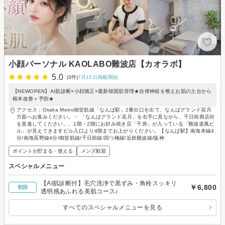
小顔パーソナル KAOLABO難波店【カオラボ】
5.0
(3件)
7月15日掲載開始
【NEWOPEN】AI肌診断×小顔矯正×最新韓国肌管理★自律神経を整えお肌の土台から
根本改善＋予防★
アクセス：Osaka Metro御堂筋線「なんば駅」2番出口を出て、なんばグランド花月
方面へお進みください。・ 「なんばグランド花月」を右手に見ながら、千日前商店街
を直進してください。、1階・2階にお好み焼き店「千房」が入っている「難波道風ビ
ル」が見えてきますビル入口より4階までお上がりください。【なんば駅】南海本線4
分/南海高野線4分/御堂筋線/千日前線/四つ橋線/近鉄難波線/阪神
ポイントが貯まる・使える
メンズ歓迎
スペシャルメニュー
【AI肌診断付】毛穴洗浄で黒ずみ・角栓スッキリ
￥6,800
初回
透明感あふれる美肌コース♪
すべてのスペシャルメニューを見る