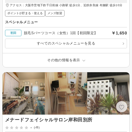
アクセス：大阪市営地下鉄千日前線 小路駅 徒歩1分、近鉄奈良線 布施駅 徒歩10分
ポイントが貯まる・使える
メンズ歓迎
スペシャルメニュー
￥1,650
脱毛Sパーツコース（女性）1回【初回限定】
初回
すべてのスペシャルメニューを見る
その他の情報を表示
メナードフェイシャルサロン岸和田別所
-
(-件)