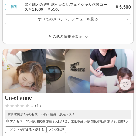
驚くほどの透明感へ☆白肌フェイシャル体験コー
￥5,500
初回
ス￥11000→￥5500
すべてのスペシャルメニューを見る
その他の情報を表示
Un-charme
-
(-件)
京橋駅徒歩2分の毛穴・小顔・痩身・脱毛エステ
アクセス：JR大阪環状線 京橋駅 徒歩2分、京阪本線,大阪鶴見緑地線 京橋駅 徒歩2分
ポイントが貯まる・使える
メンズ歓迎