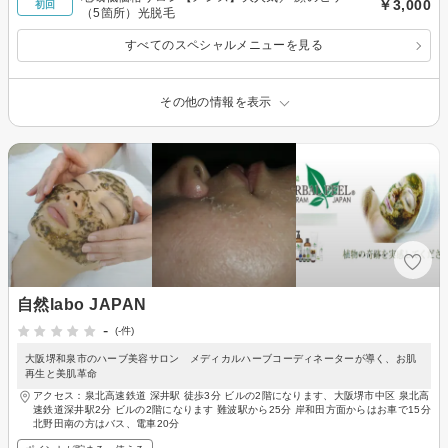
￥3,000
初回
（5箇所）光脱毛
すべてのスペシャルメニューを見る
その他の情報を表示
自然labo JAPAN
-
(-件)
大阪堺和泉市のハーブ美容サロン メディカルハーブコーディネーターが導く、お肌
再生と美肌革命
アクセス：泉北高速鉄道 深井駅 徒歩3分 ビルの2階になります、大阪堺市中区 泉北高
速鉄道深井駅2分 ビルの2階になります 難波駅から25分 岸和田方面からはお車で15分
北野田南の方はバス、電車20分