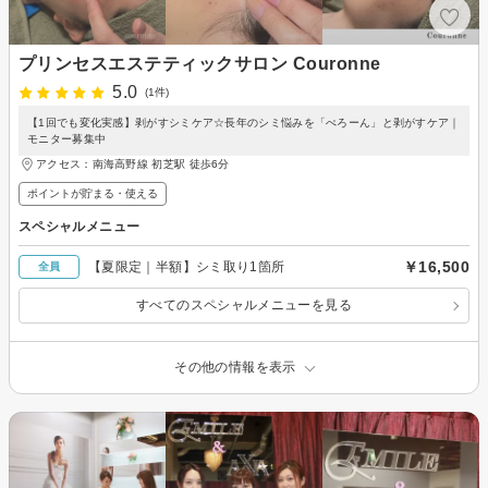
プリンセスエステティックサロン Couronne
5.0
(1件)
【1回でも変化実感】剥がすシミケア☆長年のシミ悩みを「ぺろーん」と剥がすケア｜
モニター募集中
アクセス：南海高野線 初芝駅 徒歩6分
ポイントが貯まる・使える
スペシャルメニュー
￥16,500
【夏限定｜半額】シミ取り1箇所
全員
すべてのスペシャルメニューを見る
その他の情報を表示