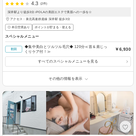
4.3
(2件)
深井駅より徒歩3分♪POLAの美顔エステで美肌への一歩を☆
アクセス：泉北高速鉄道線 深井駅 徒歩3分
◎ 本日空席あり
ポイントが貯まる・使える
スペシャルメニュー
◆集中美白とツルツル毛穴◆ 120分≪首＆肩じっ
￥6,930
初回
くりケア付！≫
すべてのスペシャルメニューを見る
その他の情報を表示