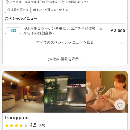
アクセス：大阪市営地下鉄四つ橋線 住之江公園駅 徒歩7分
◎ 本日空席あり
ポイントが貯まる・使える
スペシャルメニュー
FAITH生コラーゲン使用 口元エステ半顔体験（目
￥3,000
初回
から下のお顔全体）
すべてのスペシャルメニューを見る
その他の情報を表示
frangipani
4.5
(1件)