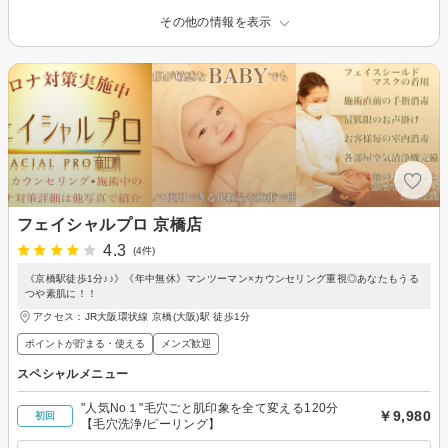
その他の情報を表示
フェイシャルプロ 京橋店
4.3
(4件)
《京橋駅徒歩1分♪♪》《年中無休》マンツーマン×カウンセリング重視◎あなたもうる
つや素肌に！！
アクセス：JR大阪環状線 京橋(大阪)駅 徒歩1分
ポイントが貯まる・使える
メンズ歓迎
スペシャルメニュー
"人気No１"毛穴ごと肌印象を全て変える120分
￥9,980
初回
【毛穴洗浄/ピーリング】