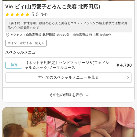
Vie-ビィ(山野愛子どろんこ美容 北野田店)
5.0
(1件)
《要予約・女性専用》独自のどろんこ美容とエステティシャンの極上手技で理想のお
肌へ◇小顔効果も☆彡
アクセス：南海高野線 北野田駅 徒歩10分、南海高野線 狭山駅 徒歩5分
ポイントが貯まる・使える
スペシャルメニュー
【ネット予約限定】ハンドマッサージ＆(フェイシ
￥4,700
初回
ャル＆ネック)ノーマルコース
すべてのスペシャルメニューを見る
その他の情報を表示