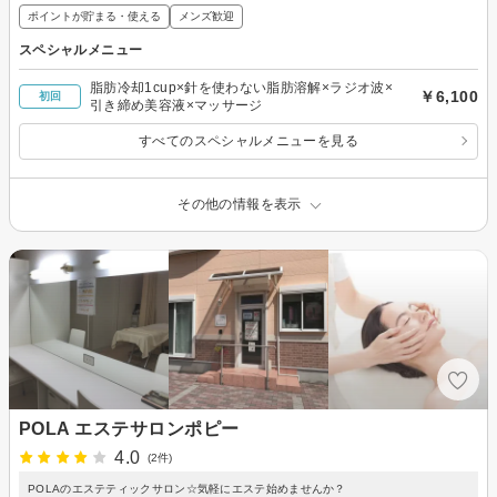
ポイントが貯まる・使える
メンズ歓迎
スペシャルメニュー
脂肪冷却1cup×針を使わない脂肪溶解×ラジオ波×
￥6,100
初回
引き締め美容液×マッサージ
すべてのスペシャルメニューを見る
その他の情報を表示
POLA エステサロンポピー
4.0
(2件)
POLAのエステティックサロン☆気軽にエステ始めませんか？