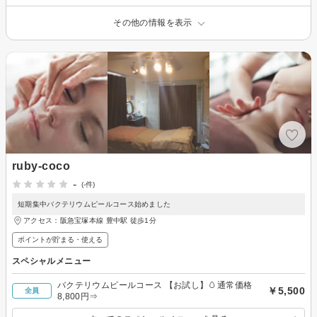
その他の情報を表示
ruby-coco
-
(-件)
短期集中バクテリウムピールコース始めました
アクセス：阪急宝塚本線 豊中駅 徒歩1分
ポイントが貯まる・使える
スペシャルメニュー
バクテリウムピールコース 【お試し】🥚通常価格
￥5,500
全員
8,800円⇒