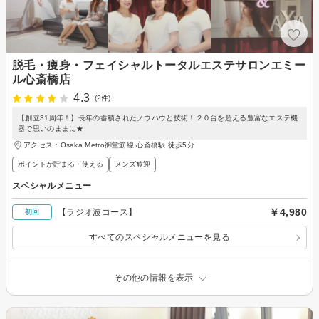
脱毛・痩身・フェイシャルトータルエステサロンエミー
ル心斎橋店
4.3
(2件)
【創立31周年！】長年の蓄積されたノウハウと技術！２０台を超える豊富なエステ機
器で思いのままに★
アクセス：Osaka Metro御堂筋線 心斎橋駅 徒歩5分
ポイントが貯まる・使える
メンズ歓迎
スペシャルメニュー
￥4,980
【ラジオ波コース】
初回
すべてのスペシャルメニューを見る
その他の情報を表示