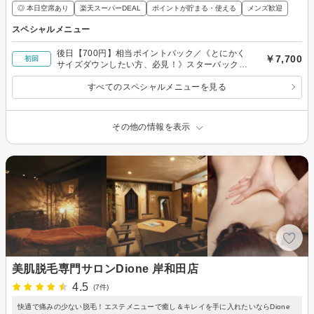
◎ 本日空席あり
楽天スーパーDEAL
ポイントが貯まる・使える
メンズ歓迎
スペシャルメニュー
後日【700円】相当ポイントバック／《とにかく
￥7,700
初回
サイズダウンしたい方、必見！》スターバックで
美脚に！2回￥7,700
すべてのスペシャルメニューを見る
その他の情報を表示
美肌脱毛専門サロンDione 岸和田店
4.5
(7件)
快適で痛みの少ない脱毛！エステメニューで癒し＆キレイを手に入れたいならDione