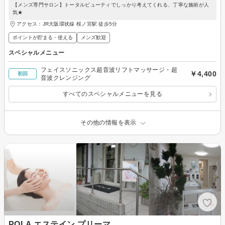
【メンズ専門サロン】トータルビューティでしっかり考えてくれる、丁寧な施術が人
気★
アクセス：JR大阪環状線 桜ノ宮駅 徒歩5分
ポイントが貯まる・使える
メンズ歓迎
スペシャルメニュー
フェイスソニックス超音波リフトマッサージ・超
￥4,400
初回
音波クレンジング
すべてのスペシャルメニューを見る
その他の情報を表示
POLA エステイン プリーマ