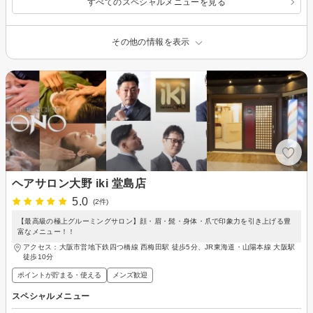
すべてのスペシャルメニューを見る
その他の情報を表示
ヘアサロン大野 iki 堂島店
5.0
(2件)
【最高級の極上グルーミングサロン】顔・眉・髭・身体・爪で印象力を引き上げる豊
富なメニュー！！
アクセス：大阪市営地下鉄四つ橋線 西梅田駅 徒歩5分、JR東海道・山陽本線 大阪駅
徒歩10分
ポイントが貯まる・使える
メンズ歓迎
スペシャルメニュー