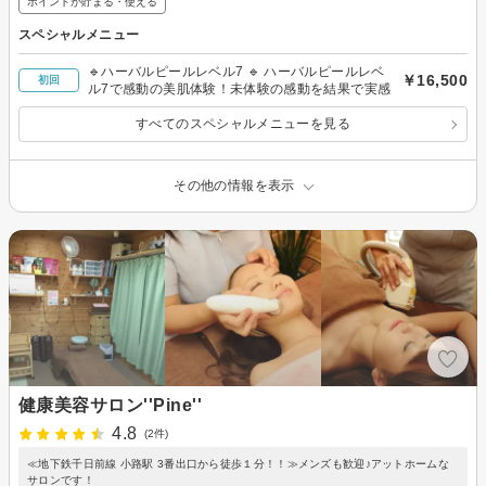
ポイントが貯まる・使える
スペシャルメニュー
🔹ハーバルピールレベル7 🔹 ハーバルピールレベ
￥16,500
初回
ル7で感動の美肌体験！未体験の感動を結果で実感
すべてのスペシャルメニューを見る
その他の情報を表示
健康美容サロン''Pine''
4.8
(2件)
≪地下鉄千日前線 小路駅 3番出口から徒歩１分！！≫メンズも歓迎♪アットホームな
サロンです！