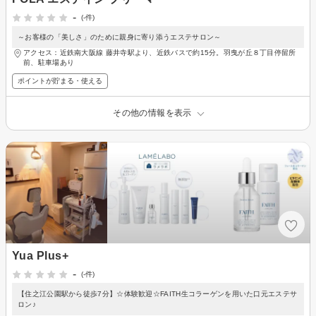
-
(-件)
～お客様の「美しさ」のために親身に寄り添うエステサロン～
アクセス：近鉄南大阪線 藤井寺駅より、近鉄バスで約15分。羽曳が丘８丁目停留所
前、駐車場あり
ポイントが貯まる・使える
その他の情報を表示
Yua Plus+
-
(-件)
【住之江公園駅から徒歩7分】☆体験歓迎☆FAITH生コラーゲンを用いた口元エステサ
ロン♪