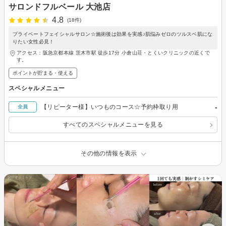
サロンドフルベール 大池店
4.8
(18件)
プライベートフェイシャルサロン☆施術後は効果を実感♪肌悩みゼロのツルスベ肌にな
りたい女性必見！
アクセス：阪急京都本線 茨木市駅 徒歩17分 小倉山荘・とくいクリニックの近くで
す。
ポイントが貯まる・使える
スペシャルメニュー
-
【リピーター様】いつものコース☆予約枠取り用
全員
すべてのスペシャルメニューを見る
その他の情報を表示