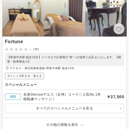
Fortune
-
(-件)
【和泉中央駅 徒歩15分】トータルでお客様の"美"への追求にお応えいたします。【個
室・駐車場あり】
アクセス：泉北高速鉄道線 和泉中央駅 徒歩15分
ポイントが貯まる・使える
スペシャルメニュー
全身Deesseデエス（女神）コース◇人気No.1本
￥27,500
初回
格熟練マッサージ！
すべてのスペシャルメニューを見る
その他の情報を表示