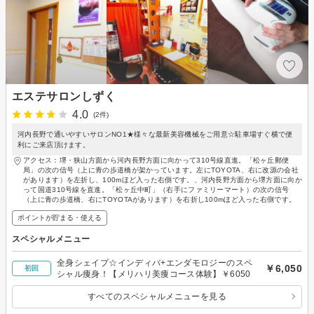
エステサロンしずく
4.0
(2件)
河内長野で通いやすいサロンNO1★様々な最新美容機械をご用意☆駐車場すぐ横で便
利にご来店頂けます。
アクセス：堺・狭山方面から河内長野方面に向かって310号線直進。「松ヶ丘郵便
局」の次の信号（上に青の歩道橋が架かっています。左にTOYOTA、右に改源の会社
があります）を左折し、100mほど入った右側です。、河内長野方面から堺方面に向か
って国道310号線を直進。「松ヶ丘中町」（右手にファミリーマート）の次の信号
（上に青の歩道橋、右にTOYOTAがあります）を右折し100mほど入った右側です。
ポイントが貯まる・使える
スペシャルメニュー
全身シェイプ☆インディバ+エンダモロジーのスペ
￥6,050
初回
シャル痩身！【メリハリ美痩コース体験】￥6050
すべてのスペシャルメニューを見る