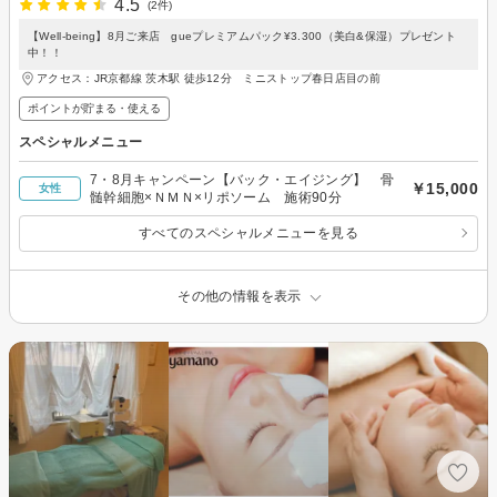
4.5
(2件)
【Well-being】8月ご来店 gueプレミアムパック¥3.300（美白&保湿）プレゼント
中！！
アクセス：JR京都線 茨木駅 徒歩12分 ミニストップ春日店目の前
ポイントが貯まる・使える
スペシャルメニュー
7・8月キャンペーン【バック・エイジング】 骨
￥15,000
女性
髄幹細胞×ＮＭＮ×リポソーム 施術90分
すべてのスペシャルメニューを見る
その他の情報を表示