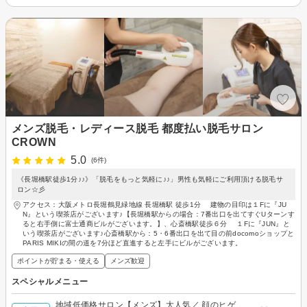
メンズ脱毛・レディース脱毛 都度払い脱毛サロン
CROWN
5.0
(6件)
《長堀橋駅徒歩1分♪♪》「脱毛をもっと気軽に♪♪」男性も気軽にご利用頂ける脱毛サ
ロン☆彡
アクセス：大阪メトロ長堀鶴見緑地線 長堀橋駅 徒歩1分 建物の目印は１Fに『JU
N』という喫茶店がございます♪【長堀橋駅からの場合：7番出口を出てすぐUターンす
ると右手側に富士通商ビルがございます。】、心斎橋駅徒歩６分 １Fに『JUN』と
いう喫茶店がございます♪心斎橋駅から：5・6番出口を出て目の前docomoショップと
PARIS MIKIの間の道を7分ほど直進すると左手にビルがございます。
ポイントが貯まる・使える
メンズ歓迎
スペシャルメニュー
地域低価格サロン【メンズ】大人気／ 顔のヒゲ