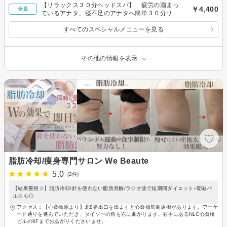
【リラックス３０分ヘッドスパ】 疲労の溜まっ
￥4,400
全員
ているアナタ、寝不足のアナタへ簡単３０分リセ
ットスパ
すべてのスペシャルメニューを見る
その他の情報を表示
脂肪冷却/痩身専門サロン We Beaute
5.0
(2件)
【結果重視☆】脂肪冷却/針を使わない脂肪溶解/ラジオ波で短期間ダイエット♪電磁パ
ルスも◎
アクセス：【心斎橋駅より】北8番出口を出ますと心斎橋筋商店街があります。アーケ
ード通りを進んでいただき、ダイソーの角を右に曲がります。右手にあるNLC心斎橋
ビルの6Fまでおあがりくださいませ。