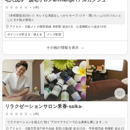
-
(-件)
《本町駅徒歩2分♪♪》キレイな美肌をしっかりキープ♪ツヤ・潤いたっぷりのツルンと
したモチ肌が実現☆
アクセス：大阪メトロ御堂筋線 本町駅 徒歩2分、心斎橋駅から徒歩15分
ポイントが貯まる・使える
メンズ歓迎
その他の情報を表示
リラクゼーションサロン釆香-saika-
-
(-件)
リラクゼーションを超えた”効く”アロマテラピーで心も身体も癒します...☆
アクセス：大阪市営地下鉄中央線 長田(大阪)駅 徒歩15分、学研都市線 徳庵駅 徒歩15