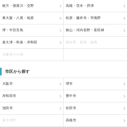
枚方・寝屋川・交野
高槻・茨木・摂津
東大阪・八尾・柏原
松原・藤井寺・羽曳野
堺・中百舌鳥
狭山・河内長野・富田林
泉大津・和泉・岸和田
泉佐野・泉南・阪南
大阪府その他
市区から探す
大阪市
堺市
岸和田市
豊中市
池田市
吹田市
泉大津市
高槻市