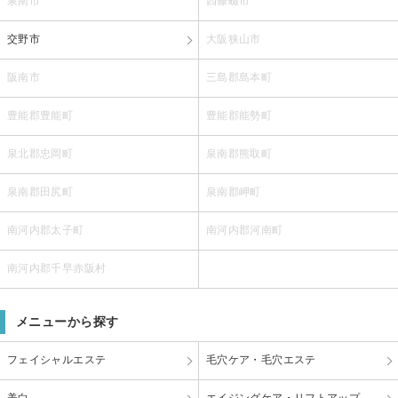
泉南市
四條畷市
交野市
大阪狭山市
阪南市
三島郡島本町
豊能郡豊能町
豊能郡能勢町
泉北郡忠岡町
泉南郡熊取町
泉南郡田尻町
泉南郡岬町
南河内郡太子町
南河内郡河南町
南河内郡千早赤阪村
メニューから探す
フェイシャルエステ
毛穴ケア・毛穴エステ
美白
エイジングケア・リフトアップ