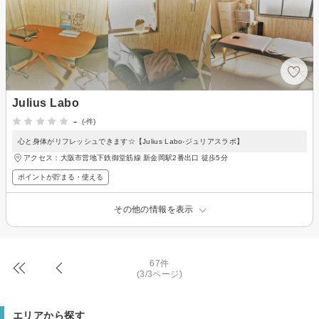
Julius Labo
-
(-件)
心と身体がリフレッシュできます☆【Julius Labo-ジュリアスラボ】
アクセス：大阪市営地下鉄御堂筋線 新金岡駅2番出口 徒歩5分
ポイントが貯まる・使える
その他の情報を表示
67件
(3/3ページ)
エリアから探す