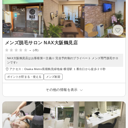
メンズ脱毛サロン NAX大阪鶴見店
-
(-件)
NAX大阪鶴見店はお客様第一主義☆ 完全予約制のプライベート メンズ専門脱毛サロ
ンです♪
アクセス：Osaka Metro長堀鶴見緑地線 横堤駅 １番出口から徒歩２０秒
ポイントが貯まる・使える
メンズ歓迎
その他の情報を表示