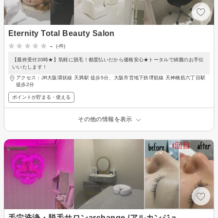
Eternity Total Beauty Salon
-
(-件)
【最終受付20時★】気軽に脱毛！都度払いだから価格安心★トータルで綺麗のお手伝
いいたします！
アクセス：JR大阪環状線 天満駅 徒歩5分、大阪市営地下鉄堺筋線 天神橋筋六丁目駅
徒歩2分
ポイントが貯まる・使える
その他の情報を表示
毛穴洗浄・脱毛サロンarchange /アルカンジュ