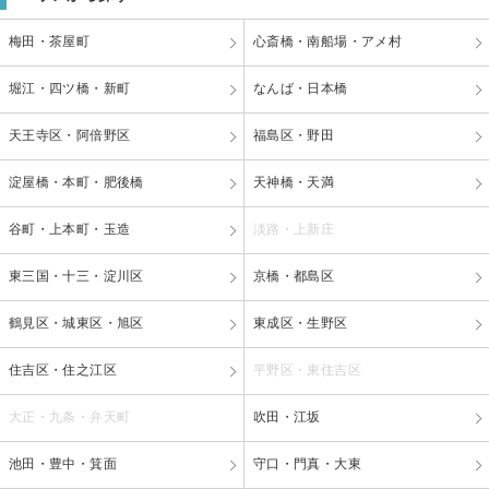
梅田・茶屋町
心斎橋・南船場・アメ村
堀江・四ツ橋・新町
なんば・日本橋
天王寺区・阿倍野区
福島区・野田
淀屋橋・本町・肥後橋
天神橋・天満
谷町・上本町・玉造
淡路・上新庄
東三国・十三・淀川区
京橋・都島区
鶴見区・城東区・旭区
東成区・生野区
住吉区・住之江区
平野区・東住吉区
大正・九条・弁天町
吹田・江坂
池田・豊中・箕面
守口・門真・大東