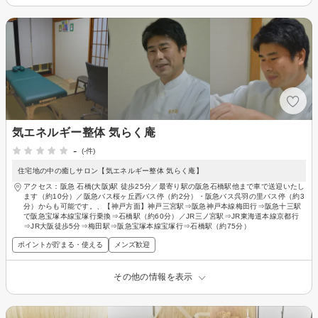
気エネルギー整体 気らく庵
-
(-件)
住宅地の中の癒しサロン【気エネルギー整体 気らく庵】
アクセス：阪急 石橋(大阪)駅 徒歩25分／最寄り駅の阪急石橋駅他まで車で送迎いたし
ます（約10分）／阪急バス桜ヶ丘西バス停（約2分）・阪急バス呉羽の里バス停（約3
分）からも可能です。、【神戸方面】神戸三宮駅⇒阪急神戸本線梅田行⇒阪急十三駅
で阪急宝塚本線宝塚行乗換⇒石橋駅（約60分）／JR三ノ宮駅⇒JR東海道本線京都行
⇒JR大阪徒歩5分⇒梅田駅⇒阪急宝塚本線宝塚行⇒石橋駅（約75分）
ポイントが貯まる・使える
メンズ歓迎
その他の情報を表示