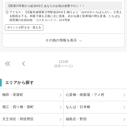
【寝屋川市駅から徒歩6分】あなたのお悩み改善サロン！！
アクセス：【京阪本線寝屋川市駅徒歩6分】南口より「ねやがわいちばんがい」が見え
る階段を下る。和菓子屋を正面に左に直進。めがね屋と駐車場の間を直進。たちばな
保育園の右斜め前「コスモスハイツ」103号室
ポイントが貯まる・使える
その他の情報を表示
123件
(5/5ページ)
エリアから探す
梅田・茶屋町
心斎橋・南船場・アメ村
堀江・四ツ橋・新町
なんば・日本橋
天王寺区・阿倍野区
福島区・野田