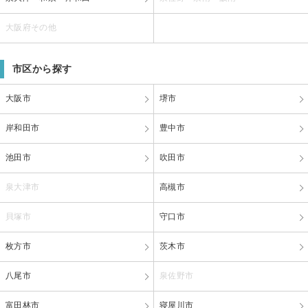
大阪府その他
市区から探す
大阪市
堺市
岸和田市
豊中市
池田市
吹田市
泉大津市
高槻市
貝塚市
守口市
枚方市
茨木市
八尾市
泉佐野市
富田林市
寝屋川市