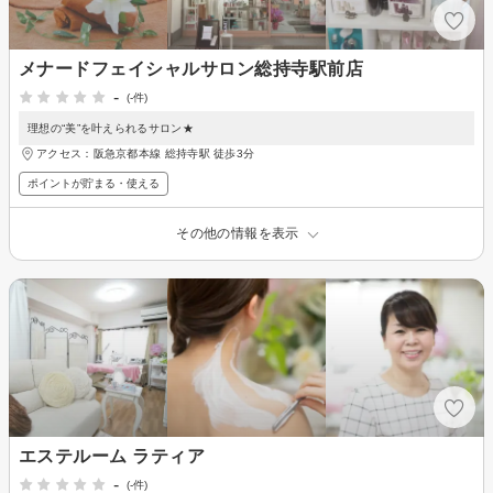
メナードフェイシャルサロン総持寺駅前店
-
(-件)
理想の“美”を叶えられるサロン★
アクセス：阪急京都本線 総持寺駅 徒歩3分
ポイントが貯まる・使える
その他の情報を表示
エステルーム ラティア
-
(-件)