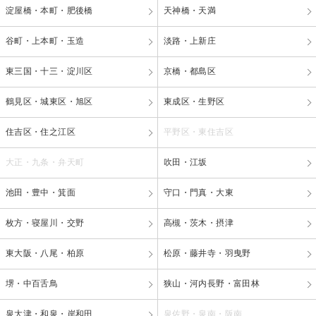
淀屋橋・本町・肥後橋
天神橋・天満
谷町・上本町・玉造
淡路・上新庄
東三国・十三・淀川区
京橋・都島区
鶴見区・城東区・旭区
東成区・生野区
住吉区・住之江区
平野区・東住吉区
大正・九条・弁天町
吹田・江坂
池田・豊中・箕面
守口・門真・大東
枚方・寝屋川・交野
高槻・茨木・摂津
東大阪・八尾・柏原
松原・藤井寺・羽曳野
堺・中百舌鳥
狭山・河内長野・富田林
泉大津・和泉・岸和田
泉佐野・泉南・阪南