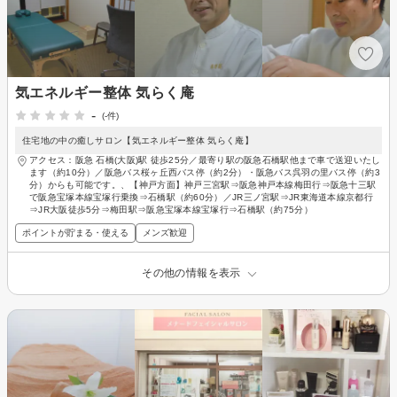
気エネルギー整体 気らく庵
-
(-件)
住宅地の中の癒しサロン【気エネルギー整体 気らく庵】
アクセス：阪急 石橋(大阪)駅 徒歩25分／最寄り駅の阪急石橋駅他まで車で送迎いたし
ます（約10分）／阪急バス桜ヶ丘西バス停（約2分）・阪急バス呉羽の里バス停（約3
分）からも可能です。、【神戸方面】神戸三宮駅⇒阪急神戸本線梅田行⇒阪急十三駅
で阪急宝塚本線宝塚行乗換⇒石橋駅（約60分）／JR三ノ宮駅⇒JR東海道本線京都行
⇒JR大阪徒歩5分⇒梅田駅⇒阪急宝塚本線宝塚行⇒石橋駅（約75分）
ポイントが貯まる・使える
メンズ歓迎
その他の情報を表示