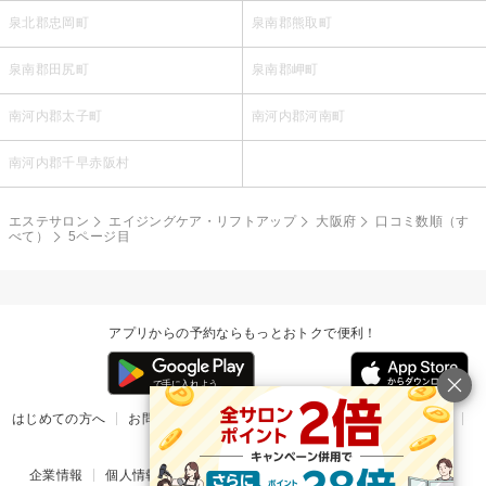
泉北郡忠岡町
泉南郡熊取町
泉南郡田尻町
泉南郡岬町
南河内郡太子町
南河内郡河南町
南河内郡千早赤阪村
エステサロン
エイジングケア・リフトアップ
大阪府
口コミ数順（す
べて）
5ページ目
アプリからの予約ならもっとおトクで便利！
はじめての方へ
お問い合わせ
ヘルプ
リリース情報
利用規約
掲載ご希望のサロン様
企業情報
個人情報保護方針
楽天のサービス一覧
アプリ一覧