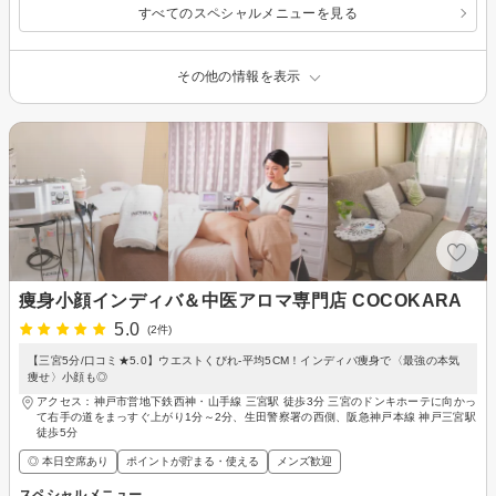
すべてのスペシャルメニューを見る
その他の情報を表示
痩身小顔インディバ＆中医アロマ専門店 COCOKARA
5.0
(2件)
【三宮5分/口コミ★5.0】ウエストくびれ-平均5CM！インディバ痩身で〈最強の本気
痩せ〉小顔も◎
アクセス：神戸市営地下鉄西神・山手線 三宮駅 徒歩3分 三宮のドンキホーテに向かっ
て右手の道をまっすぐ上がり1分～2分、生田警察署の西側、阪急神戸本線 神戸三宮駅
徒歩5分
◎ 本日空席あり
ポイントが貯まる・使える
メンズ歓迎
スペシャルメニュー