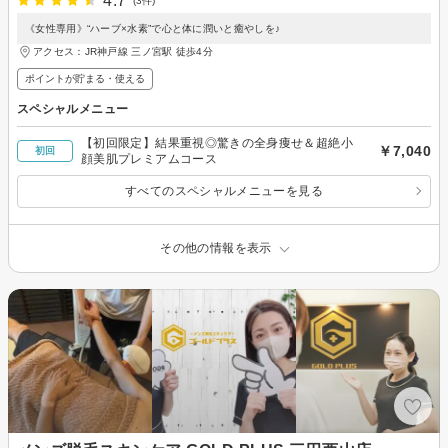
4.7
(3件)
《女性専用》“ハーブ×水素”で心と体に潤いと癒やしを♪
アクセス：JR神戸線 三ノ宮駅 徒歩4分
ポイントが貯まる・使える
スペシャルメニュー
【初回限定】結果重視◎驚きの全身痩せ＆超絶小
￥7,040
初回
顔美肌プレミアムコース
すべてのスペシャルメニューを見る
その他の情報を表示