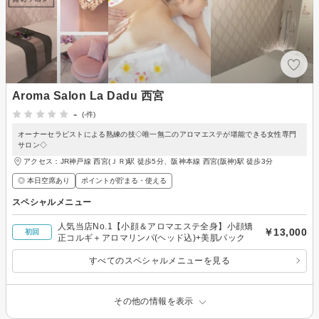
Aroma Salon La Dadu 西宮
-
(-件)
オーナーセラピストによる熟練の技◇唯一無二のアロマエステが堪能できる女性専門
サロン◇
アクセス：JR神戸線 西宮(ＪＲ)駅 徒歩5分、阪神本線 西宮(阪神)駅 徒歩3分
◎ 本日空席あり
ポイントが貯まる・使える
スペシャルメニュー
人気当店No.1【小顔＆アロマエステ全身】小顔矯
￥13,000
初回
正コルギ＋アロマリンパ(ヘッド込)+美肌パック
すべてのスペシャルメニューを見る
その他の情報を表示