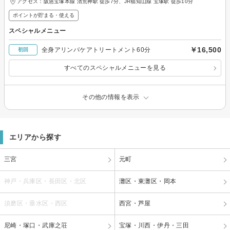
アクセス：阪急宝塚本線 清荒神駅 徒歩7分、JR福知山線 宝塚駅 徒歩10分
ポイントが貯まる・使える
スペシャルメニュー
￥16,500
全身アリンパケアトリートメント60分
初回
すべてのスペシャルメニューを見る
その他の情報を表示
エリアから探す
三宮
元町
神戸・兵庫区・長田区・北区
灘区・東灘区・岡本
須磨区・垂水区・西区
西宮・芦屋
尼崎・塚口・武庫之荘
宝塚・川西・伊丹・三田