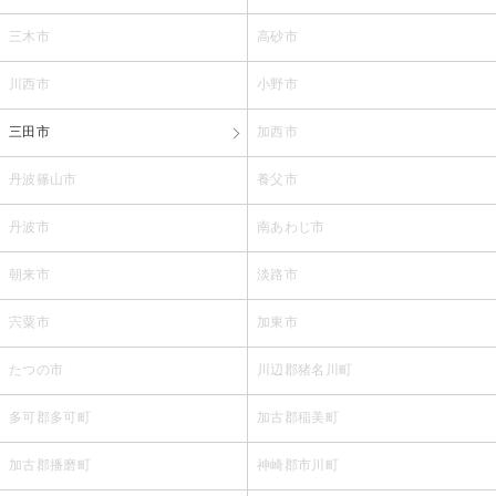
三木市
高砂市
川西市
小野市
三田市
加西市
丹波篠山市
養父市
丹波市
南あわじ市
朝来市
淡路市
宍粟市
加東市
たつの市
川辺郡猪名川町
多可郡多可町
加古郡稲美町
加古郡播磨町
神崎郡市川町