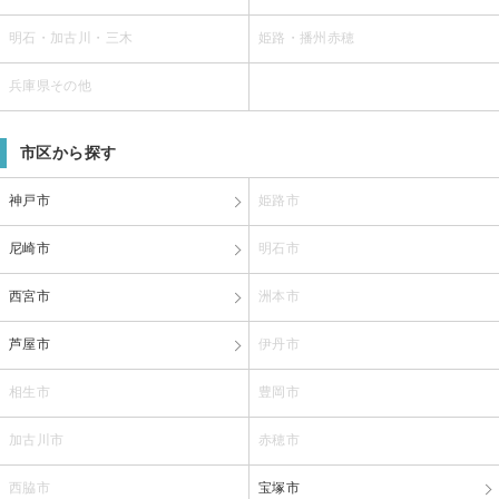
明石・加古川・三木
姫路・播州赤穂
兵庫県その他
市区から探す
神戸市
姫路市
尼崎市
明石市
西宮市
洲本市
芦屋市
伊丹市
相生市
豊岡市
加古川市
赤穂市
西脇市
宝塚市