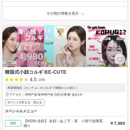
その他の情報を表示
韓国式小顔コルギ BE-CUTE
4.5
(1件)
本場韓国式（カンナム）のコルギで骨格から小顔に♪
アクセス：JR神戸線 阪神神戸線 元町(兵庫)駅 徒歩1分
ポイントが貯まる・使える
スペシャルメニュー
【NEW♪全顔】 全顔・あご下・首 ☆秒で効果実
￥7,980
初回
感☆