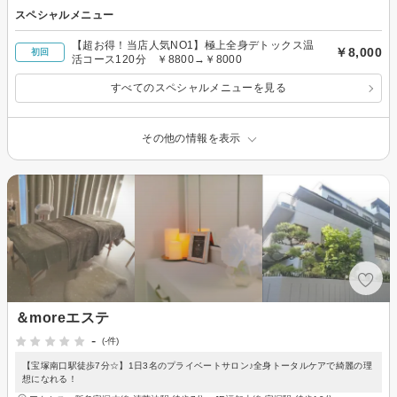
スペシャルメニュー
【超お得！当店人気NO1】極上全身デトックス温
￥8,000
初回
活コース120分 ￥8800→￥8000
すべてのスペシャルメニューを見る
その他の情報を表示
＆moreエステ
-
(-件)
【宝塚南口駅徒歩7分☆】1日3名のプライベートサロン♪全身トータルケアで綺麗の理
想になれる！