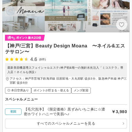
【神戸/三宮】Beauty Design Moana 〜ネイル&エス
テサロン〜
4.6
(8件)
最新美容機器導入フェイシャルエステ♪神戸初&唯一の無針水光注入「ミコステラ」導
入店！ネイルも併設♪
アクセス：神戸市営地下鉄海岸線 旧居留地・大丸前駅 徒歩3分、阪急神戸本線 神戸三
宮駅 徒歩6分
◎ 本日空席あり
ポイントが貯まる・使える
メンズ歓迎
スペシャルメニュー
【毛穴洗浄】《限定価格》黒ずみ/いちご鼻に☆濃
￥3,980
初回
密ホワイトハニーで美肌へ♪
すべてのスペシャルメニューを見る