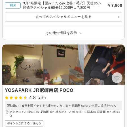
9月5名限定【歪み／たるみ改善／毛穴】天使の小
￥7,800
初回
顔矯正スペシャル60分12,000円→7,800円
すべてのスペシャルメニューを見る
その他の情報を表示
YOSAPARK JR尼崎南店 POCO
4.8
(17件)
運動嫌い！食事制限イヤ！でも痩せたい方、楽々簡単座るだけの当店の温活をぜひ♪
アクセス：JR福知山線 尼崎駅 南へ徒歩3分、JR東海道・山陽本線 尼崎駅 南へ徒歩3
分
ポイントが貯まる・使える