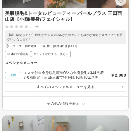
美肌脱毛&トータルビューティー パールプラス 三田西
山店【小顔/痩身/フェイシャル】
-
(-件)
【横山駅徒歩11分】脱毛がオススメ◎あなたのキレイを確かな施術とスタッフでお手
伝いいたします！
アクセス：神戸電鉄三田線 横山(兵庫)駅 徒歩11分
◎ 本日空席あり
ポイントが貯まる・使える
スペシャルメニュー
エステ付☆全身脱毛顔VIO込み全身脱毛♪体験先着
￥2,980
初回
7名様限定！三田/三田市/全身脱毛/脱毛/エステ
すべてのスペシャルメニューを見る
その他の情報を表示