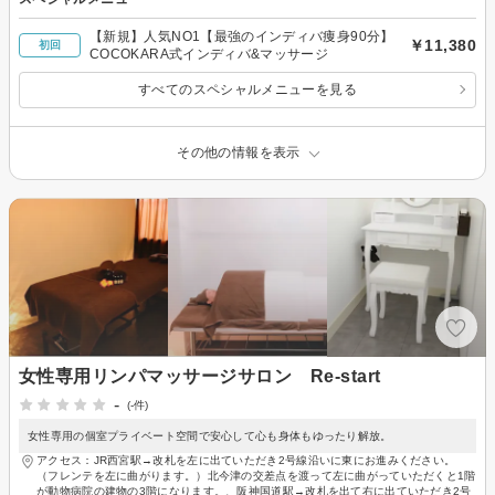
【新規】人気NO1【最強のインディバ痩身90分】
￥11,380
初回
COCOKARA式インディバ&マッサージ
すべてのスペシャルメニューを見る
その他の情報を表示
女性専用リンパマッサージサロン Re-start
-
(-件)
女性専用の個室プライベート空間で安心して心も身体もゆったり解放。
アクセス：JR西宮駅→改札を左に出ていただき2号線沿いに東にお進みください。
（フレンテを左に曲がります。）北今津の交差点を渡って左に曲がっていただくと1階
が動物病院の建物の3階になります。、阪神国道駅→改札を出て右に出ていただき2号