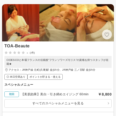
TOA‐Beaute
-
(-件)
CIDESCOと本場フランスの伝統校“フランソワーズモリス”の資格を持つスタッフが在
籍★
アクセス：JR神戸線 元町(兵庫)駅 徒歩5分、JR神戸線 三ノ宮駅 徒歩5分
◎ 本日空席あり
ポイントが貯まる・使える
スペシャルメニュー
￥8,800
【美肌効果】美白・引き締めエイジング 60min
初回
すべてのスペシャルメニューを見る