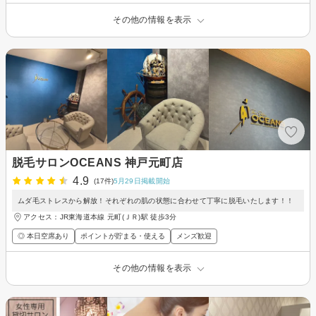
その他の情報を表示
脱毛サロンOCEANS 神戸元町店
4.9
(17件)
5月29日掲載開始
ムダ毛ストレスから解放！それぞれの肌の状態に合わせて丁寧に脱毛いたします！！
アクセス：JR東海道本線 元町(ＪＲ)駅 徒歩3分
◎ 本日空席あり
ポイントが貯まる・使える
メンズ歓迎
その他の情報を表示