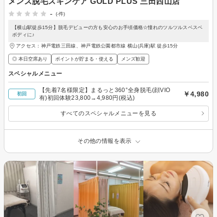
メンズ脱毛スキンケア GOLD PLUS 三田西山店
-
(-件)
【横山駅徒歩15分】脱毛デビューの方も安心のお手頃価格☆憧れのツルツルスベスベ
ボディに♪
アクセス：神戸電鉄三田線、神戸電鉄公園都市線 横山(兵庫)駅 徒歩15分
◎ 本日空席あり
ポイントが貯まる・使える
メンズ歓迎
スペシャルメニュー
【先着7名様限定】まるっと360°全身脱毛(顔VIO
￥4,980
初回
有)初回体験23,800→4,980円(税込)
すべてのスペシャルメニューを見る
その他の情報を表示