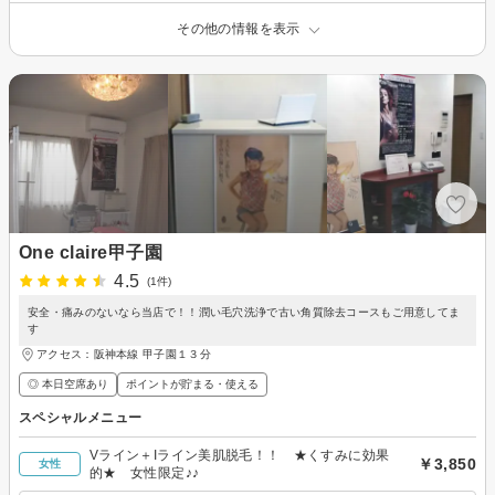
その他の情報を表示
One claire甲子園
4.5
(1件)
安全・痛みのないなら当店で！！潤い毛穴洗浄で古い角質除去コースもご用意してま
す
アクセス：阪神本線 甲子園１３分
◎ 本日空席あり
ポイントが貯まる・使える
スペシャルメニュー
Vライン＋Iライン美肌脱毛！！ ★くすみに効果
￥3,850
女性
的★ 女性限定♪♪