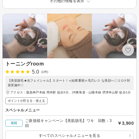
その他の情報を表示
トーニングroom
5.0
(1件)
【美肌脱毛★光フェイシャル】スタート！≪結果重視≫毛穴レス な美顔へ◇コロナ対
策実施中◇
アクセス：阪急神戸本線 岡本駅 徒歩3分、JR東海道・山陽本線 摂津本山駅 徒歩1分
ポイントが貯まる・使える
スペシャルメニュー
ご新規様キャンペーン【美肌脱毛】ワキ 回数：3
￥3,900
初回
回
すべてのスペシャルメニューを見る