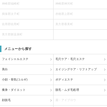
神崎郡福崎町
神崎郡神河町
揖保郡太子町
赤穂郡上郡町
佐用郡佐用町
美方郡香美町
美方郡新温泉町
メニューから探す
フェイシャルエステ
毛穴ケア・毛穴エステ
美白
エイジングケア・リフトアップ
小顔・骨気(コルギ)
ボディエステ
痩身・ダイエット
脱毛・ムダ毛処理
顔脱毛
眉・アイブロウ