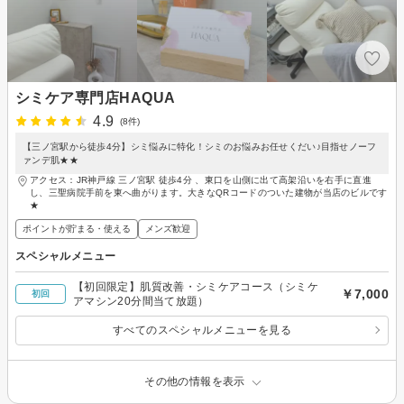
シミケア専門店HAQUA
4.9
(8件)
【三ノ宮駅から徒歩4分】シミ悩みに特化！シミのお悩みお任せくだい♪目指せノーフ
ァンデ肌★★
アクセス：JR神戸線 三ノ宮駅 徒歩4分 、東口を山側に出て高架沿いを右手に直進
し、三聖病院手前を東へ曲がります。大きなQRコードのついた建物が当店のビルです
★
ポイントが貯まる・使える
メンズ歓迎
スペシャルメニュー
【初回限定】肌質改善・シミケアコース（シミケ
￥7,000
初回
アマシン20分間当て放題）
すべてのスペシャルメニューを見る
その他の情報を表示