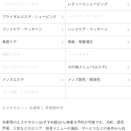
ブラジリアンワックス
レディースシェービング
ブライダルエステ・シェービング
バストアップ・ケア
フットケア・マッサージ
ハンドケア・マッサージ
角質ケア
骨格・骨盤矯正
韓国エステ
インドエステ
セルフホワイトニング
その他メニュー(エステ)
メンズエステ
メンズ脱毛・髭脱毛
メンズ眉・アイブロウ
エステサロン
兵庫県
早朝受付可
兵庫県のエステサロン(おすすめ順)から検索＆予約が可能です。元町、西宮・
芦屋、三宮などのエリア、得意メニューや施設・サービスなどの条件から自