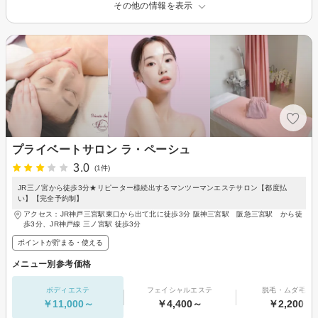
その他の情報を表示
プライベートサロン ラ・ペーシュ
3.0
(1件)
JR三ノ宮から徒歩3分★リピーター様続出するマンツーマンエステサロン【都度払
い】【完全予約制】
アクセス：JR神戸三宮駅東口から出て北に徒歩3分 阪神三宮駅 阪急三宮駅 から徒
歩3分、JR神戸線 三ノ宮駅 徒歩3分
ポイントが貯まる・使える
メニュー別参考価格
ボディエステ
フェイシャルエステ
脱毛・ムダ毛処
￥11,000～
￥4,400～
￥2,200～