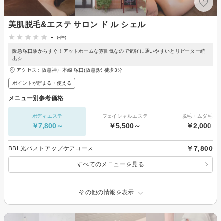
美肌脱毛&エステ サロン ド ル シェル
-
(-件)
阪急塚口駅からすぐ！アットホームな雰囲気なので気軽に通いやすいとリピーター続
出☆
アクセス：阪急神戸本線 塚口(阪急)駅 徒歩3分
ポイントが貯まる・使える
メニュー別参考価格
ボディエステ
フェイシャルエステ
脱毛・ムダ毛処
￥7,800～
￥5,500～
￥2,000～
￥7,800
BBL光バストアップケアコース
すべてのメニューを見る
その他の情報を表示