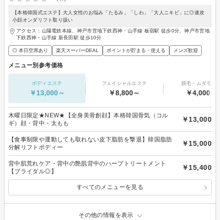
【本格韓国式エステ】大人女性のお悩み「たるみ」「しわ」「大人ニキビ」に◎速攻
小顔オンダリフト取り扱い
アクセス：山陽電鉄本線、神戸市営地下鉄西神・山手線 板宿駅 徒歩0分、神戸市営地
下鉄西神・山手線 新長田駅 徒歩10分
◎ 本日空席あり
楽天スーパーDEAL
ポイントが貯まる・使える
メンズ歓迎
メニュー別参考価格
ボディエステ
フェイシャルエステ
脱毛・ムダ毛処
￥13,000～
￥8,800～
￥4,000～
木曜日限定★NEW★【全身美骨創顔】本格韓国骨気（コル
￥13,000
ギ）顔・背中・太もも
【食事制限や運動しても取れない皮下脂肪を撃退】韓国脂肪
￥15,000
分解リフトボディー
背中肌荒れケア・背中の艶肌背中のハーブトリートメント
￥15,400
【ブライダル◎】
すべてのメニューを見る
その他の情報を表示