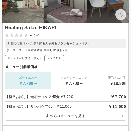
Healing Salon HIKARI
-
(-件)
工場内の整体×エステ！知る人ぞ知るリラクゼーション体験。
アクセス：山陽電鉄本線 播磨町駅 徒歩7分
ポイントが貯まる・使える
メンズ歓迎
メニュー別参考価格
ボディエステ
フェイシャルエステ
脱毛・ムダ毛処
￥7,700～
￥7,700～
￥19,800～
￥7,700
【初回お試し】光ボディケア45分￥7,700
￥11,000
【初回お試し】リンパケア60分￥11,000
すべてのメニューを見る