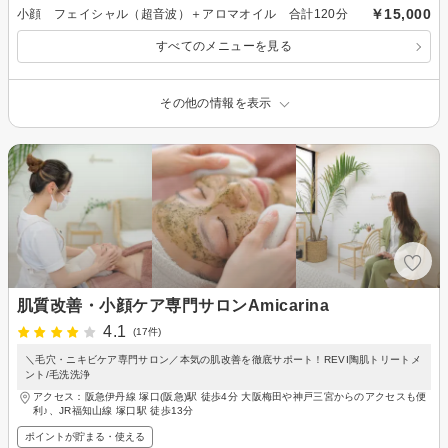
￥15,000
小顔 フェイシャル（超音波）＋アロマオイル 合計120分
すべてのメニューを見る
その他の情報を表示
肌質改善・小顔ケア専門サロンAmicarina
4.1
(17件)
＼毛穴・ニキビケア専門サロン／本気の肌改善を徹底サポート！REVI陶肌トリートメ
ント/毛洗洗浄
アクセス：阪急伊丹線 塚口(阪急)駅 徒歩4分 大阪梅田や神戸三宮からのアクセスも便
利♪、JR福知山線 塚口駅 徒歩13分
ポイントが貯まる・使える