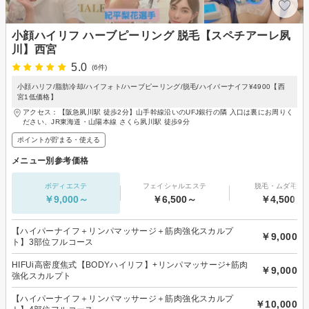
小顔ハイリフ ハーブピーリング 脱毛【スペチアーレ夙
川】西宮
5.0
(6件)
小顔ハリフ/脂肪冷却/ハイフォト/ハーブピーリング/脱毛/ハイパーナイフ¥4900【西
宮1低価格】
アクセス：【阪急夙川駅 徒歩2分】山手幹線沿いのUFJ銀行の隣 入口は裏にお周りく
ださい、JR東海道・山陽本線 さくら夙川駅 徒歩9分
ポイントが貯まる・使える
メニュー別参考価格
ボディエステ
フェイシャルエステ
脱毛・ムダ毛処
￥9,000～
￥6,500～
￥4,500～
【ハイパーナイフ＋リンパマッサージ＋筋肉強化スカルプ
￥9,000
ト】3部位フルコース
HIFUi高密度焦式【BODYハイリフ】+リンパマッサージ+筋肉
￥9,000
強化スカルプト
【ハイパーナイフ＋リンパマッサージ＋筋肉強化スカルプ
￥10,000