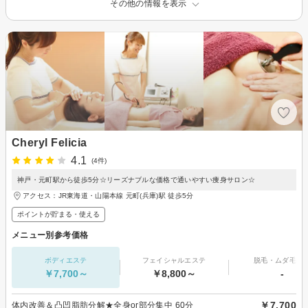
その他の情報を表示
Cheryl Felicia
4.1
(4件)
神戸・元町駅から徒歩5分☆リーズナブルな価格で通いやすい痩身サロン☆
アクセス：JR東海道・山陽本線 元町(兵庫)駅 徒歩5分
ポイントが貯まる・使える
メニュー別参考価格
ボディエステ
フェイシャルエステ
脱毛・ムダ毛処
￥7,700～
￥8,800～
-
￥7,700
体内改善＆凸凹脂肪分解★全身or部分集中 60分