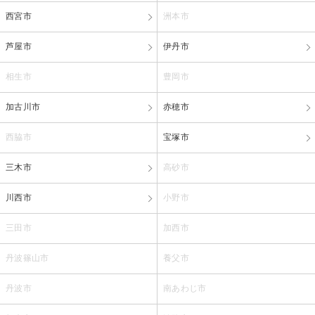
西宮市
洲本市
芦屋市
伊丹市
相生市
豊岡市
加古川市
赤穂市
西脇市
宝塚市
三木市
高砂市
川西市
小野市
三田市
加西市
丹波篠山市
養父市
丹波市
南あわじ市