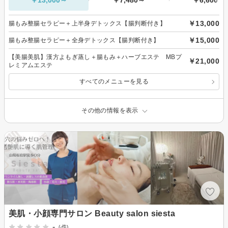
￥13,000～
￥7,480～
￥6,600～
￥13,000
腸もみ整腸セラピー＋上半身デトックス【腸判断付き】
￥15,000
腸もみ整腸セラピー＋全身デトックス【腸判断付き】
【美腸美肌】漢方よもぎ蒸し＋腸もみ＋ハーブエステ MBプ
￥21,000
レミアムエステ
すべてのメニューを見る
その他の情報を表示
美肌・小顔専門サロン Beauty salon siesta
-
(-件)