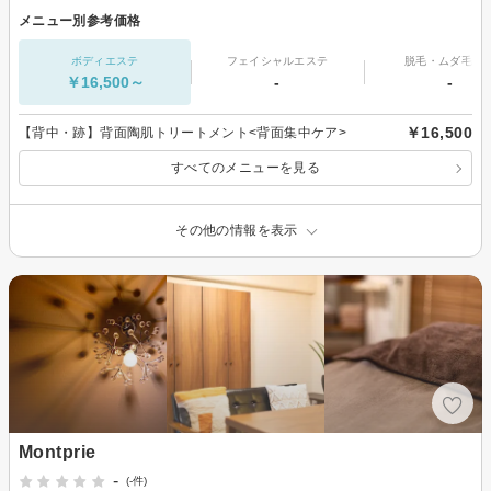
メニュー別参考価格
ボディエステ
フェイシャルエステ
脱毛・ムダ毛処
￥16,500～
-
-
￥16,500
【背中・跡】背面陶肌トリートメント<背面集中ケア>
すべてのメニューを見る
その他の情報を表示
Montprie
-
(-件)