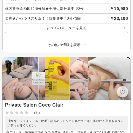
￥10,980
体内改善＆凸凹脂肪分解★全身or部分集中 90分
￥23,100
美脚★がっつりスリム！！短期集中 40分×3回
すべてのメニューを見る
その他の情報を表示
Private Salon Coco Clair
-
(-件)
【痩身・フェイシャル・脱毛】話題のレモンボトルでスッキリ小顔に！美肌もスリム
ボディも叶うサロン♪
アクセス：阪急神戸本線 塚口(阪急)駅 徒歩4分、JR福知山線 塚口(ＪＲ)駅 徒歩10分