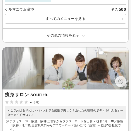
￥7,500
ゲルマニウム温浴
すべてのメニューを見る
その他の情報を表示
痩身サロン sourire.
-
(-件)
＜ご予約はお早めに♪＞いつまでも健康で美しく！あなたの理想のボディを叶えるオー
ダーメイドサロン♪
アクセス：JR・阪急・阪神 三宮駅からフラワーロードを山側へ 徒歩5分、JR／阪急
／阪神／地下鉄 三宮駅東口からフラワーロード沿いに北（山側）へ徒歩5分程度で
す。