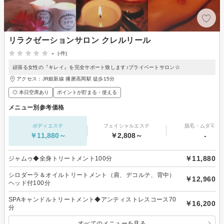
リラクゼーションサロン クレルリール
-
(-件)
頑張る女性の『キレイ』を完全サポート致します♪プライベートサロン☆
アクセス：JR姫新線 播磨高岡駅 徒歩15分
◎ 本日空席あり
ポイントが貯まる・使える
メニュー別参考価格
ボディエステ
フェイシャルエステ
脱毛・ムダ毛処
￥11,880～
￥2,808～
-
￥11,880
ジャムゥ◆全身トリートメント100分
シロダーラ＆オイルトリートメント（肩、デコルテ、背中）
￥12,960
ヘッド付100分
SPAキャンドルトリートメント◆アンティストレスコース70
￥16,200
分
すべてのメニューを見る