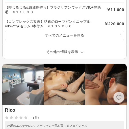
【即つるつる&綺麗長持ち】ブラジリアンワックスVIO+光脱
￥11,000
毛 ￥１１０００
【コンプレックス改善】話題のローマピンクニップル
￥220,000
40%off★セラム3本付き ￥１３２０００
すべてのメニューを見る
その他の情報を表示
Rico
-
(-件)
芦屋のエステサロン、ノーファンデ肌を育てるフェイシャル