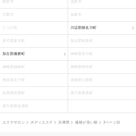
朝来市
淡路市
宍粟市
加東市
たつの市
川辺郡猪名川町
多可郡多可町
加古郡稲美町
加古郡播磨町
神崎郡市川町
神崎郡福崎町
神崎郡神河町
揖保郡太子町
赤穂郡上郡町
佐用郡佐用町
美方郡香美町
美方郡新温泉町
エステサロン
ボディエステ
兵庫県
価格が安い順
3ページ目