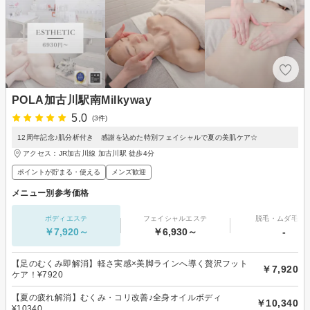
POLA加古川駅南Milkyway
5.0
(3件)
12周年記念♪肌分析付き 感謝を込めた特別フェイシャルで夏の美肌ケア☆
アクセス：JR加古川線 加古川駅 徒歩4分
ポイントが貯まる・使える
メンズ歓迎
メニュー別参考価格
ボディエステ
フェイシャルエステ
脱毛・ムダ毛処
￥7,920～
￥6,930～
-
【足のむくみ即解消】軽さ実感×美脚ラインへ導く贅沢フット
￥7,920
ケア！¥7920
【夏の疲れ解消】むくみ・コリ改善♪全身オイルボディ
￥10,340
¥10340