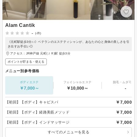
Alam Cantik
-
(-件)
《元町駅徒歩3分♪♪》ベテランのエステティシャンが、あなたの心と身体の美しさを引
き出すお手伝い◎
アクセス：JR神戸線 元町(ＪＲ)駅 徒歩3分
ポイントが貯まる・使える
メニュー別参考価格
ボディエステ
フェイシャルエステ
脱毛・ムダ毛処
￥7,000～
￥10,000～
-
￥7,000
【初回】【ボディ】キャビスパ
￥7,000
【初回】【ボディ】経路美筋メソッド
￥7,000
【初回】【ボディ】インドマッサージ
すべてのメニューを見る