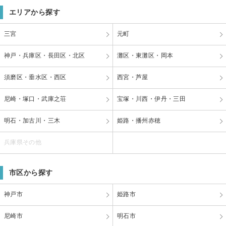
エリアから探す
三宮
元町
神戸・兵庫区・長田区・北区
灘区・東灘区・岡本
須磨区・垂水区・西区
西宮・芦屋
尼崎・塚口・武庫之荘
宝塚・川西・伊丹・三田
明石・加古川・三木
姫路・播州赤穂
兵庫県その他
市区から探す
神戸市
姫路市
尼崎市
明石市