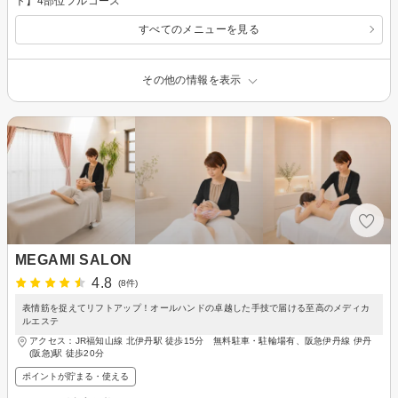
ト】4部位フルコース
すべてのメニューを見る
その他の情報を表示
MEGAMI SALON
4.8
(8件)
表情筋を捉えてリフトアップ！オールハンドの卓越した手技で届ける至高のメディカ
ルエステ
アクセス：JR福知山線 北伊丹駅 徒歩15分 無料駐車・駐輪場有、阪急伊丹線 伊丹
(阪急)駅 徒歩20分
ポイントが貯まる・使える