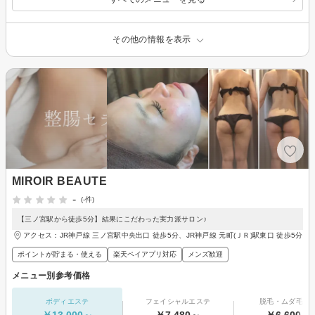
その他の情報を表示
MIROIR BEAUTE
-
(-件)
【三ノ宮駅から徒歩5分】結果にこだわった実力派サロン♪
アクセス：JR神戸線 三ノ宮駅中央出口 徒歩5分、JR神戸線 元町(ＪＲ)駅東口 徒歩5分
ポイントが貯まる・使える
楽天ペイアプリ対応
メンズ歓迎
メニュー別参考価格
ボディエステ
フェイシャルエステ
脱毛・ムダ毛処