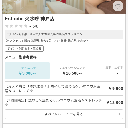
Esthetic 火水呼 神戸店
-
(-件)
元町駅から徒歩5分☆大人女性のための美活エステサロン！
アクセス：阪急 花隈駅 徒歩3分、JR・阪神 元町駅 徒歩8分
ポイントが貯まる・使える
メニュー別参考価格
ボディエステ
フェイシャルエステ
脱毛・ムダ毛処
￥9,900～
￥16,500～
-
【冷え＆肩こり本気改善！】燃やして緩めるゲルマニウム温
￥9,900
浴＆ストレッチ☆
【2回目限定】燃やして緩めるゲルマニウム温浴＆ストレッチ
￥12,000
☆
すべてのメニューを見る