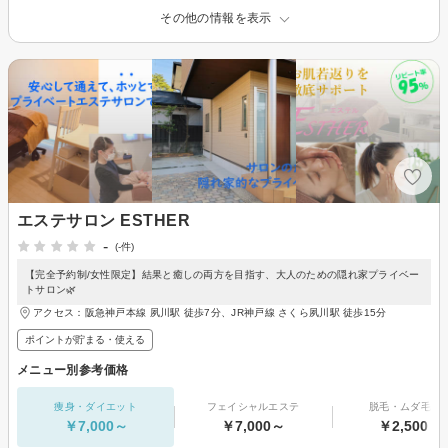
その他の情報を表示
エステサロン ESTHER
-
(-件)
【完全予約制/女性限定】結果と癒しの両方を目指す、大人のための隠れ家プライベー
トサロン🌿
アクセス：阪急神戸本線 夙川駅 徒歩7分、JR神戸線 さくら夙川駅 徒歩15分
ポイントが貯まる・使える
メニュー別参考価格
痩身・ダイエット
フェイシャルエステ
脱毛・ムダ毛処
￥7,000～
￥7,000～
￥2,500～