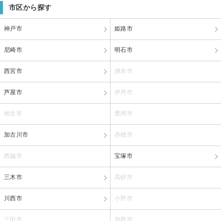
市区から探す
神戸市
姫路市
尼崎市
明石市
西宮市
洲本市
芦屋市
伊丹市
相生市
豊岡市
加古川市
赤穂市
西脇市
宝塚市
三木市
高砂市
川西市
小野市
三田市
加西市