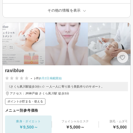
その他の情報を表示
raviblue
-
(-件)
6月2日掲載開始
《さくら夙川駅徒歩3分♪♪》一人一人に寄り添う美肌作りのサポート。
アクセス：JR神戸線 さくら夙川駅 徒歩3分
ポイントが貯まる・使える
メニュー別参考価格
痩身・ダイエット
フェイシャルエステ
脱毛・ムダ毛処
￥9,500～
￥5,000～
￥5,000～