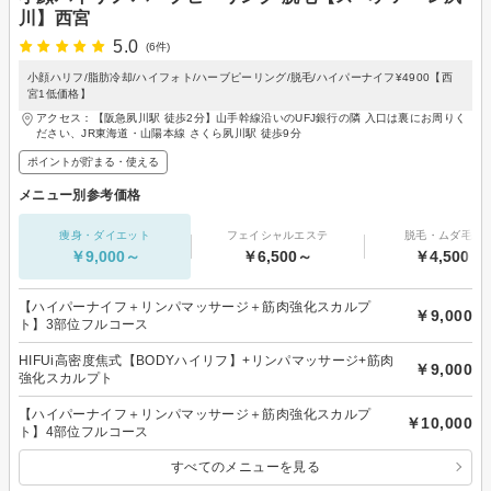
川】西宮
5.0
(6件)
小顔ハリフ/脂肪冷却/ハイフォト/ハーブピーリング/脱毛/ハイパーナイフ¥4900【西
宮1低価格】
アクセス：【阪急夙川駅 徒歩2分】山手幹線沿いのUFJ銀行の隣 入口は裏にお周りく
ださい、JR東海道・山陽本線 さくら夙川駅 徒歩9分
ポイントが貯まる・使える
メニュー別参考価格
痩身・ダイエット
フェイシャルエステ
脱毛・ムダ毛処
￥9,000～
￥6,500～
￥4,500～
【ハイパーナイフ＋リンパマッサージ＋筋肉強化スカルプ
￥9,000
ト】3部位フルコース
HIFUi高密度焦式【BODYハイリフ】+リンパマッサージ+筋肉
￥9,000
強化スカルプト
【ハイパーナイフ＋リンパマッサージ＋筋肉強化スカルプ
￥10,000
ト】4部位フルコース
すべてのメニューを見る