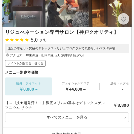
リジュべネーション専門サロン【神戸クオリティ】
5.0
(1件)
理想の若返り・究極のデトックス・リジュプログラムで気持ちいいエステ体験♪
アクセス：JR東海道・山陽本線 元町(兵庫)駅 徒歩5分
ポイントが貯まる・使える
メニュー別参考価格
痩身・ダイエット
フェイシャルエステ
脱毛・ムダ毛処
￥8,800～
￥44,000～
-
【スゴ技★超発汗！！】徹底スリムの基本はデトックスゲル
￥8,800
マニウム サウナ
すべてのメニューを見る