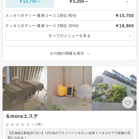
￥15,750～
￥5,250～
-
￥15,750
スッキリボディー 痩身コース 1部位 80分
￥18,900
スッキリボディー 痩身コース 2部位 100分
すべてのメニューを見る
その他の情報を表示
＆moreエステ
-
(-件)
【宝塚南口駅徒歩7分☆】1日3名のプライベートサロン♪全身トータルケアで綺麗の理
想になれる！