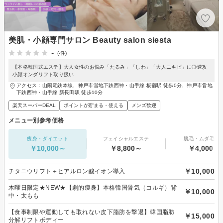
美肌・小顔専門サロン Beauty salon siesta
-
(-件)
【本格韓国式エステ】大人女性のお悩み「たるみ」「しわ」「大人ニキビ」に◎速攻
小顔オンダリフト取り扱い
アクセス：山陽電鉄本線、神戸市営地下鉄西神・山手線 板宿駅 徒歩0分、神戸市営地
下鉄西神・山手線 新長田駅 徒歩10分
楽天スーパーDEAL
ポイントが貯まる・使える
メンズ歓迎
メニュー別参考価格
痩身・ダイエット
フェイシャルエステ
脱毛・ムダ毛処
￥10,000～
￥8,800～
￥4,000～
￥10,000
チタニウリフト＋ヒアルロン酸イオン導入
木曜日限定★NEW★【劇的痩身】本格韓国骨気（コルギ）背
￥10,000
中・太もも
【食事制限や運動しても取れない皮下脂肪を撃退】韓国脂肪
￥15,000
分解リフトボディー