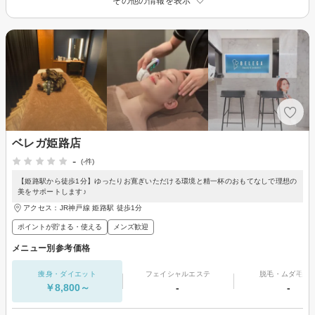
その他の情報を表示
ベレガ姫路店
-
(-件)
【姫路駅から徒歩1分】ゆったりお寛ぎいただける環境と精一杯のおもてなしで理想の
美をサポートします♪
アクセス：JR神戸線 姫路駅 徒歩1分
ポイントが貯まる・使える
メンズ歓迎
メニュー別参考価格
痩身・ダイエット
フェイシャルエステ
脱毛・ムダ毛処
￥8,800～
-
-