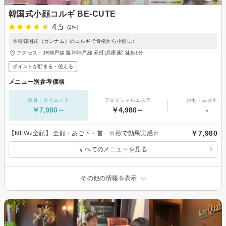
韓国式小顔コルギ BE-CUTE
4.5
(1件)
本場韓国式（カンナム）のコルギで骨格から小顔に♪
アクセス：JR神戸線 阪神神戸線 元町(兵庫)駅 徒歩1分
ポイントが貯まる・使える
メニュー別参考価格
痩身・ダイエット
フェイシャルエステ
脱毛・ムダ毛処
￥7,980～
￥4,980～
-
￥7,980
【NEW♪全顔】 全顔・あご下・首 ☆秒で効果実感☆
すべてのメニューを見る
その他の情報を表示