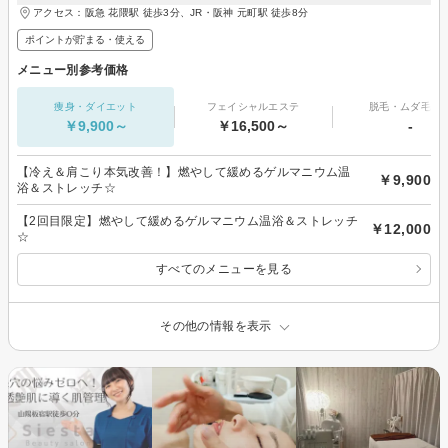
アクセス：阪急 花隈駅 徒歩3分、JR・阪神 元町駅 徒歩8分
ポイントが貯まる・使える
メニュー別参考価格
痩身・ダイエット
フェイシャルエステ
脱毛・ムダ毛処
￥9,900～
￥16,500～
-
【冷え＆肩こり本気改善！】燃やして緩めるゲルマニウム温
￥9,900
浴＆ストレッチ☆
【2回目限定】燃やして緩めるゲルマニウム温浴＆ストレッチ
￥12,000
☆
すべてのメニューを見る
その他の情報を表示