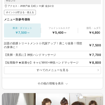
サロン☆
アクセス：JR神戸線 元町(ＪＲ)駅 徒歩2分
ポイントが貯まる・使える
メニュー別参考価格
痩身・ダイエット
フェイシャルエステ
脱毛・ムダ毛処
￥7,500～
￥5,400～
￥4,800～
話題の筋膜トリートメント☆代謝アップ！肩こり改善！理想
￥7,500
の身体に！
￥7,700
【美脚・美尻に】神技ハンドマッサージ
￥8,800
【短期集中★速痩せ】キャビMAX×神技ハンドマッサージ
すべてのメニューを見る
その他の情報を表示