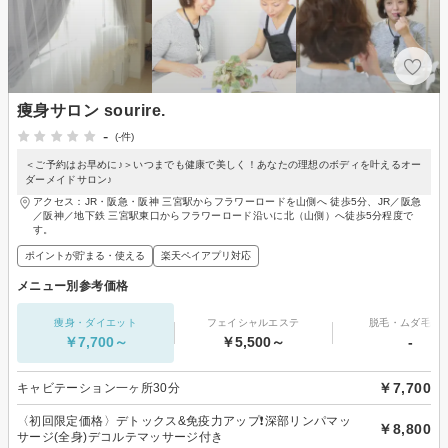
痩身サロン sourire.
-
(-件)
＜ご予約はお早めに♪＞いつまでも健康で美しく！あなたの理想のボディを叶えるオー
ダーメイドサロン♪
アクセス：JR・阪急・阪神 三宮駅からフラワーロードを山側へ 徒歩5分、JR／阪急
／阪神／地下鉄 三宮駅東口からフラワーロード沿いに北（山側）へ徒歩5分程度で
す。
ポイントが貯まる・使える
楽天ペイアプリ対応
メニュー別参考価格
痩身・ダイエット
フェイシャルエステ
脱毛・ムダ毛処
￥7,700～
￥5,500～
-
￥7,700
キャビテーション一ヶ所30分
〈初回限定価格〉デトックス&免疫力アップ❗️深部リンパマッ
￥8,800
サージ(全身)デコルテマッサージ付き