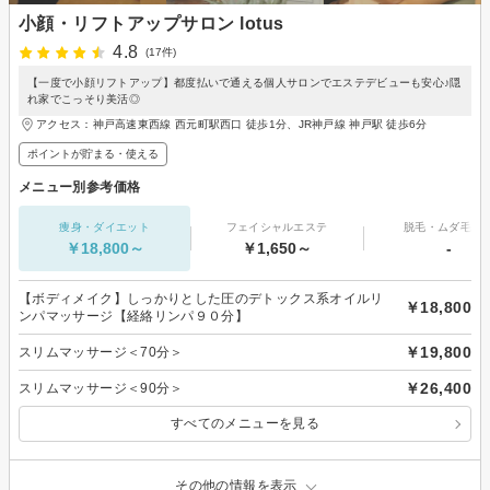
小顔・リフトアップサロン lotus
4.8
(17件)
【一度で小顔リフトアップ】都度払いで通える個人サロンでエステデビューも安心♪隠
れ家でこっそり美活◎
アクセス：神戸高速東西線 西元町駅西口 徒歩1分、JR神戸線 神戸駅 徒歩6分
ポイントが貯まる・使える
メニュー別参考価格
痩身・ダイエット
フェイシャルエステ
脱毛・ムダ毛処
￥18,800～
￥1,650～
-
【ボディメイク】しっかりとした圧のデトックス系オイルリ
￥18,800
ンパマッサージ【経絡リンパ９０分】
￥19,800
スリムマッサージ＜70分＞
￥26,400
スリムマッサージ＜90分＞
すべてのメニューを見る
その他の情報を表示