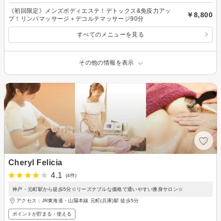
《初回限定》メンズボディエステ！デトックス&免疫力アッ
￥8,800
プ！リンパマッサージ＋デコルテマッサージ90分
すべてのメニューを見る
その他の情報を表示
Cheryl Felicia
4.1
(4件)
神戸・元町駅から徒歩5分☆リーズナブルな価格で通いやすい痩身サロン☆
アクセス：JR東海道・山陽本線 元町(兵庫)駅 徒歩5分
ポイントが貯まる・使える