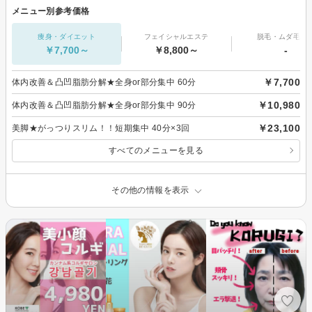
メニュー別参考価格
痩身・ダイエット
フェイシャルエステ
脱毛・ムダ毛処
￥7,700～
￥8,800～
-
￥7,700
体内改善＆凸凹脂肪分解★全身or部分集中 60分
￥10,980
体内改善＆凸凹脂肪分解★全身or部分集中 90分
￥23,100
美脚★がっつりスリム！！短期集中 40分×3回
すべてのメニューを見る
その他の情報を表示