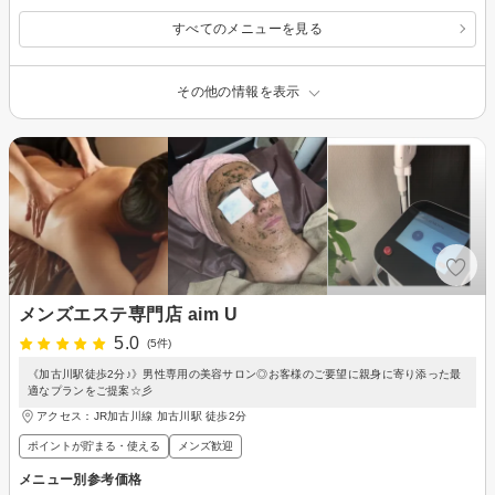
すべてのメニューを見る
その他の情報を表示
メンズエステ専門店 aim U
5.0
(5件)
《加古川駅徒歩2分♪》男性専用の美容サロン◎お客様のご要望に親身に寄り添った最
適なプランをご提案☆彡
アクセス：JR加古川線 加古川駅 徒歩2分
ポイントが貯まる・使える
メンズ歓迎
メニュー別参考価格