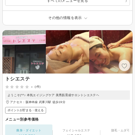
すべてのメニューを見る
その他の情報を表示
トシエステ
-
(-件)
ようこそ(^^♪ 本気エイジングケア 美秀肌育成サロントシエステヘ
アクセス：阪神本線 武庫川駅 徒歩19分
ポイントが貯まる・使える
メニュー別参考価格
痩身・ダイエット
フェイシャルエステ
脱毛・ムダ毛処