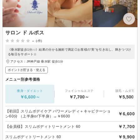
サロン ド ルポス
-
(-件)
《垂水駅徒歩1分♪♪》結果の分かる施術で満足◎お客様の”美”を引き出し、輝きつづけ
る毎日をサポート☆
アクセス：JR神戸線 垂水駅 徒歩1分
ポイントが貯まる・使える
メニュー別参考価格
痩身・ダイエット
フェイシャルエステ
脱毛・ムダ毛処
￥6,600～
￥7,700～
￥5,500～
【初回】スリムボデイケア パワーメレディ＋キャビテーショ
￥6,600
ン60分 （上半身or下半身）→￥6600
￥7,700
【会員様】スリムボディトリートメント 60
￥9,900
スリムボディトリートメント 60