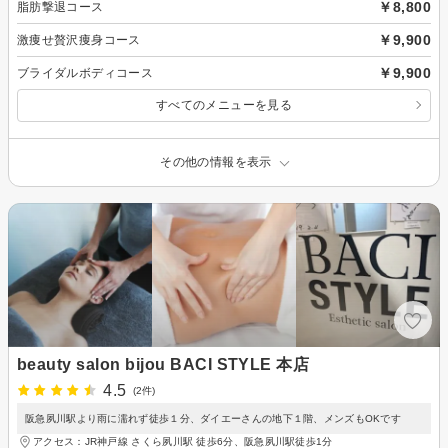
￥8,800
脂肪撃退コース
￥9,900
激痩せ贅沢痩身コース
￥9,900
ブライダルボディコース
すべてのメニューを見る
その他の情報を表示
beauty salon bijou BACI STYLE 本店
4.5
(2件)
阪急夙川駅より雨に濡れず徒歩１分、ダイエーさんの地下１階、メンズもOKです
アクセス：JR神戸線 さくら夙川駅 徒歩6分、阪急夙川駅徒歩1分