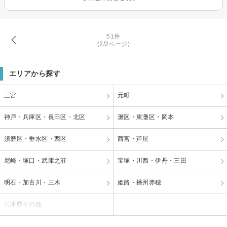
51件
(2/2ページ)
エリアから探す
三宮
元町
神戸・兵庫区・長田区・北区
灘区・東灘区・岡本
須磨区・垂水区・西区
西宮・芦屋
尼崎・塚口・武庫之荘
宝塚・川西・伊丹・三田
明石・加古川・三木
姫路・播州赤穂
兵庫県その他