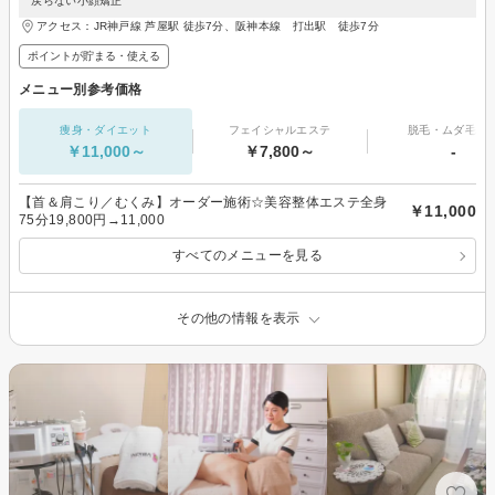
“戻らない小顔矯正”
アクセス：JR神戸線 芦屋駅 徒歩7分、阪神本線 打出駅 徒歩7分
ポイントが貯まる・使える
メニュー別参考価格
痩身・ダイエット
フェイシャルエステ
脱毛・ムダ毛処
￥11,000～
￥7,800～
-
【首＆肩こり／むくみ】オーダー施術☆美容整体エステ全身
￥11,000
75分19,800円→11,000
すべてのメニューを見る
その他の情報を表示