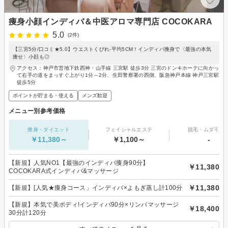
痩身小顔インディバ＆中医アロマ専門店 COCOKARA
5.0
(2件)
【三宮5分/口コミ★5.0】ウエストくびれ-平均5CM！インディバ痩身で〈最強の本気
痩せ〉小顔も◎
アクセス：神戸市営地下鉄西神・山手線 三宮駅 徒歩3分 三宮のドンキホーテに向かっ
て右手の道をまっすぐ上がり1分～2分、生田警察署の西側、阪急神戸本線 神戸三宮駅
徒歩5分
ポイントが貯まる・使える
メンズ歓迎
メニュー別参考価格
痩身・ダイエット
フェイシャルエステ
脱毛・ムダ毛処
￥11,380～
￥1,100～
-
【新規】人気NO1【最強のインディバ痩身90分】
￥11,380
COCOKARA式インディバ&マッサージ
￥11,380
【新規】[人気★痩身コース」インディバ×よもぎ蒸し計100分
【新規】本気で美ボディ!インディバ90分×リンパマッサージ
￥18,400
30分計120分