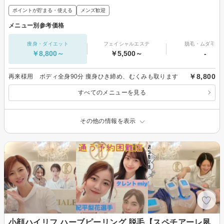
ポイントが貯まる・使える
メンズ歓迎
メニュー別参考価格
痩身・ダイエット
フェイシャルエステ
脱毛・ムダ毛処
￥8,800～
￥5,500～
-
￥8,800
再来様用 ボディ全身90分 痩身ひき締め、むくみも取ります
すべてのメニューを見る
その他の情報を表示
小顔ハイリフ ハーブピーリング 脱毛【スペチアーレ夙