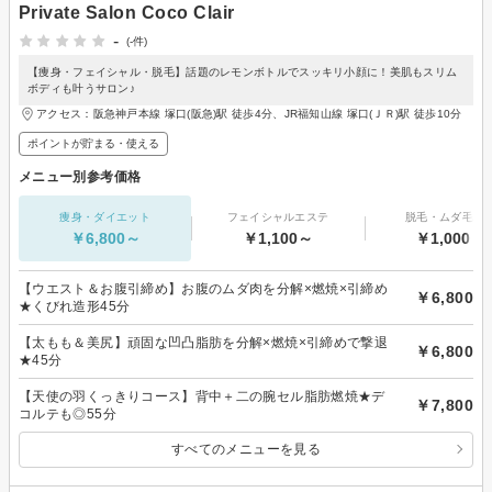
Private Salon Coco Clair
-
(-件)
【痩身・フェイシャル・脱毛】話題のレモンボトルでスッキリ小顔に！美肌もスリム
ボディも叶うサロン♪
アクセス：阪急神戸本線 塚口(阪急)駅 徒歩4分、JR福知山線 塚口(ＪＲ)駅 徒歩10分
ポイントが貯まる・使える
メニュー別参考価格
痩身・ダイエット
フェイシャルエステ
脱毛・ムダ毛処
￥6,800～
￥1,100～
￥1,000～
【ウエスト＆お腹引締め】お腹のムダ肉を分解×燃焼×引締め
￥6,800
★くびれ造形45分
【太もも＆美尻】頑固な凹凸脂肪を分解×燃焼×引締めで撃退
￥6,800
★45分
【天使の羽くっきりコース】背中＋二の腕セル脂肪燃焼★デ
￥7,800
コルテも◎55分
すべてのメニューを見る