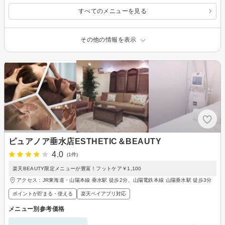
すべてのメニューを見る
その他の情報を表示
ピュアノア垂水店ESTHETIC＆BEAUTY
4.0
(1件)
楽天BEAUTY限定メニューが豊富！フットケア￥1,100
アクセス：JR東海道・山陽本線 垂水駅 徒歩2分、山陽電鉄本線 山陽垂水駅 徒歩3分
ポイントが貯まる・使える
楽天ペイアプリ対応
メニュー別参考価格