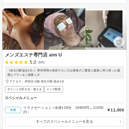
メンズエステ専門店 aim U
5.0
(5件)
《加古川駅徒歩2分♪》男性専用の美容サロン◎お客様のご要望に親身に寄り添った最
適なプランをご提案☆彡
アクセス：JR加古川線 加古川駅 徒歩2分
ポイントが貯まる・使える
メンズ歓迎
スペシャルメニュー
リラクゼーション ♪全身120分 19800円→11000
￥11,000
全員
円！
すべてのスペシャルメニューを見る