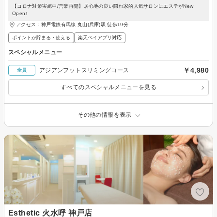
【コロナ対策実施中/営業再開】居心地の良い隠れ家的人気サロンにエステがNew
Open♪
アクセス：神戸電鉄有馬線 丸山(兵庫)駅 徒歩19分
ポイントが貯まる・使える
楽天ペイアプリ対応
スペシャルメニュー
￥4,980
アジアンフットスリミングコース
全員
すべてのスペシャルメニューを見る
その他の情報を表示
Esthetic 火水呼 神戸店