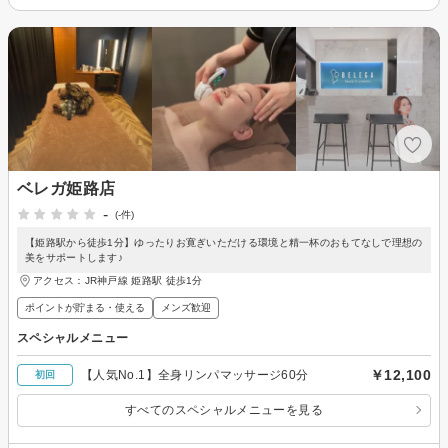
ベレガ姫路店
-
(-件)
【姫路駅から徒歩1分】ゆったりお寛ぎいただける環境と精一杯のおもてなしで理想の
美をサポートします♪
アクセス：JR神戸線 姫路駅 徒歩1分
ポイントが貯まる・使える
メンズ歓迎
スペシャルメニュー
￥12,100
【人気No.1】全身リンパマッサージ60分
初回
すべてのスペシャルメニューを見る