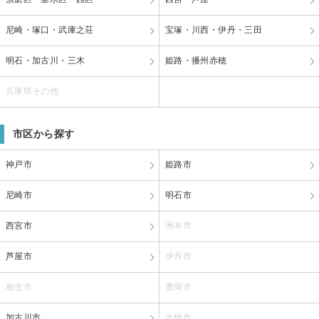
尼崎・塚口・武庫之荘
宝塚・川西・伊丹・三田
明石・加古川・三木
姫路・播州赤穂
兵庫県その他
市区から探す
神戸市
姫路市
尼崎市
明石市
西宮市
洲本市
芦屋市
伊丹市
相生市
豊岡市
加古川市
赤穂市