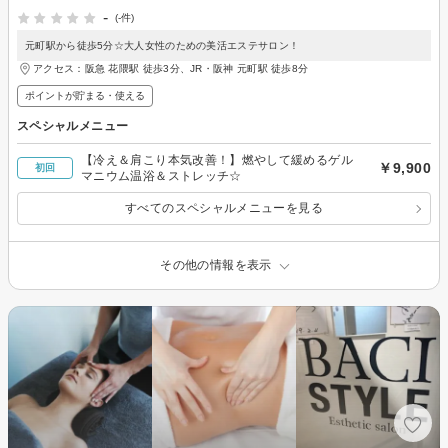
-
(-件)
元町駅から徒歩5分☆大人女性のための美活エステサロン！
アクセス：阪急 花隈駅 徒歩3分、JR・阪神 元町駅 徒歩8分
ポイントが貯まる・使える
スペシャルメニュー
【冷え＆肩こり本気改善！】燃やして緩めるゲル
￥9,900
初回
マニウム温浴＆ストレッチ☆
すべてのスペシャルメニューを見る
その他の情報を表示