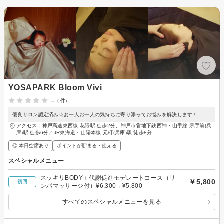
YOSAPARK Bloom Vivi
-
(-件)
優良サロン認定済み☆お一人お一人の気持ちに寄り添ってお悩みを解決します！
アクセス：神戸高速東西線 花隈駅 徒歩2分、神戸市営地下鉄西神・山手線 県庁前(兵
庫)駅 徒歩6分／JR東海道・山陽本線 元町(兵庫)駅 徒歩8分
◎ 本日空席あり
ポイントが貯まる・使える
スペシャルメニュー
スッキリBODY＋代謝促進モデレートコース（リ
￥5,800
初回
ンパマッサージ付）¥6,300→¥5,800
すべてのスペシャルメニューを見る