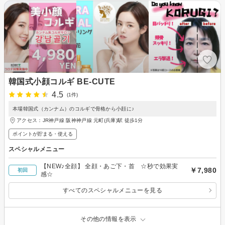
韓国式小顔コルギ BE-CUTE
4.5
(1件)
本場韓国式（カンナム）のコルギで骨格から小顔に♪
アクセス：JR神戸線 阪神神戸線 元町(兵庫)駅 徒歩1分
ポイントが貯まる・使える
スペシャルメニュー
【NEW♪全顔】 全顔・あご下・首 ☆秒で効果実
￥7,980
初回
感☆
すべてのスペシャルメニューを見る
その他の情報を表示