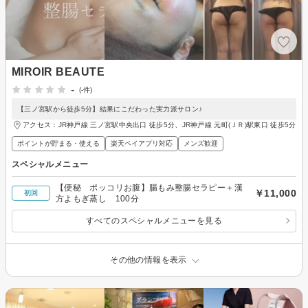
MIROIR BEAUTE
-
(-件)
【三ノ宮駅から徒歩5分】結果にこだわった実力派サロン♪
アクセス：JR神戸線 三ノ宮駅中央出口 徒歩5分、JR神戸線 元町(ＪＲ)駅東口 徒歩5分
ポイントが貯まる・使える
楽天ペイアプリ対応
メンズ歓迎
スペシャルメニュー
【便秘 ポッコリお腹】腸もみ整腸セラピー＋漢
￥11,000
初回
方よもぎ蒸し 100分
すべてのスペシャルメニューを見る
その他の情報を表示