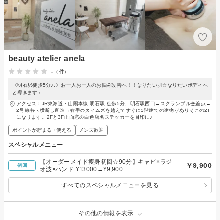
beauty atelier anela
-
(-件)
《明石駅徒歩5分♪♪》お一人お一人のお悩み改善へ！！なりたい肌☆なりたいボディへ
と導きます♪
アクセス：JR東海道・山陽本線 明石駅 徒歩5分、明石駅西口→スクランブル交差点→
2号線南へ横断し直進→右手のタイムズを越えてすぐに3階建ての建物がありそこの2F
になります。2Fと3F正面窓の白色店名ステッカーを目印に♪
ポイントが貯まる・使える
メンズ歓迎
スペシャルメニュー
【オーダーメイド痩身初回☆90分】キャビ×ラジ
￥9,900
初回
オ波×ハンド ¥13000→¥9,900
すべてのスペシャルメニューを見る
その他の情報を表示