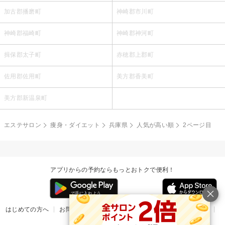
加古郡播磨町
神崎郡市川町
神崎郡福崎町
神崎郡神河町
揖保郡太子町
赤穂郡上郡町
佐用郡佐用町
美方郡香美町
美方郡新温泉町
エステサロン
痩身・ダイエット
兵庫県
人気が高い順
2ページ目
アプリからの予約ならもっとおトクで便利！
はじめての方へ
お問い合わせ
ヘルプ
リリース情報
利用規約
掲載ご希望のサロン様