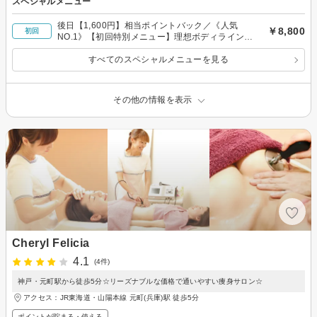
スペシャルメニュー
後日【1,600円】相当ポイントバック／《人気
￥8,800
初回
NO.1》【初回特別メニュー】理想ボディラインを
手に入れるAnge式メディカルセル全身施術
すべてのスペシャルメニューを見る
その他の情報を表示
Cheryl Felicia
4.1
(4件)
神戸・元町駅から徒歩5分☆リーズナブルな価格で通いやすい痩身サロン☆
アクセス：JR東海道・山陽本線 元町(兵庫)駅 徒歩5分
ポイントが貯まる・使える