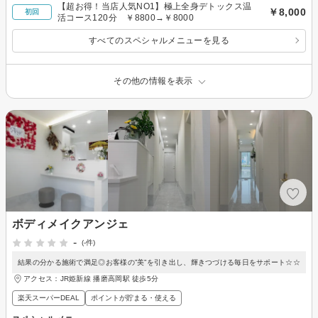
【超お得！当店人気NO1】極上全身デトックス温
￥8,000
初回
活コース120分 ￥8800→￥8000
すべてのスペシャルメニューを見る
その他の情報を表示
ボディメイクアンジェ
-
(-件)
結果の分かる施術で満足◎お客様の”美”を引き出し、輝きつづける毎日をサポート☆☆
アクセス：JR姫新線 播磨高岡駅 徒歩5分
楽天スーパーDEAL
ポイントが貯まる・使える