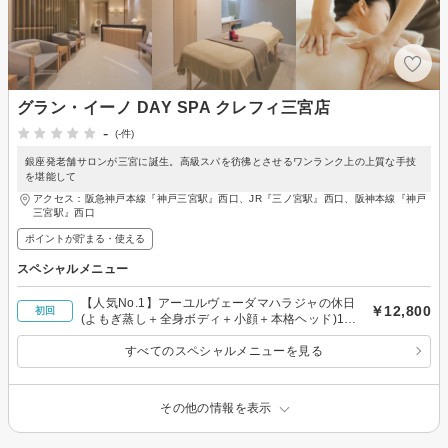
グラン・イーノ DAY SPA クレフィ三宮店
-
(-件)
銀座発老舗サロンが三宮に誕生。高級スパを彷彿とさせるワンランク上の上質な手技
を堪能して
アクセス：阪急神戸本線『神戸三宮駅』西口、JR『三ノ宮駅』西口、阪神本線『神戸
三宮駅』西口
ポイントが貯まる・使える
スペシャルメニュー
【人気No.1】アーユルヴェーダマハラジャの休日
￥12,800
初回
(よもぎ蒸し＋全身ボディ＋小顔＋本格ヘッド)120
分
すべてのスペシャルメニューを見る
その他の情報を表示