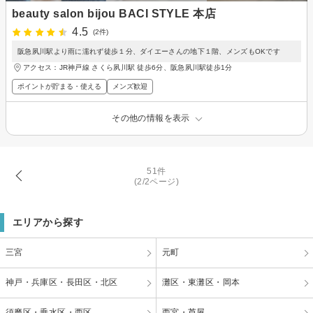
beauty salon bijou BACI STYLE 本店
4.5
(2件)
阪急夙川駅より雨に濡れず徒歩１分、ダイエーさんの地下１階、メンズもOKです
アクセス：JR神戸線 さくら夙川駅 徒歩6分、阪急夙川駅徒歩1分
ポイントが貯まる・使える
メンズ歓迎
その他の情報を表示
51件
(2/2ページ)
エリアから探す
三宮
元町
神戸・兵庫区・長田区・北区
灘区・東灘区・岡本
須磨区・垂水区・西区
西宮・芦屋