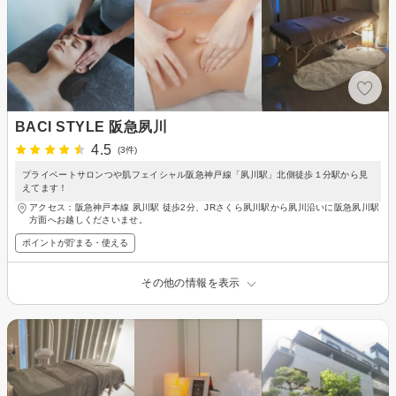
BACI STYLE 阪急夙川
4.5
(3件)
プライベートサロンつや肌フェイシャル阪急神戸線「夙川駅」北側徒歩１分駅から見
えてます！
アクセス：阪急神戸本線 夙川駅 徒歩2分、JRさくら夙川駅から夙川沿いに阪急夙川駅
方面へお越しくださいませ。
ポイントが貯まる・使える
その他の情報を表示