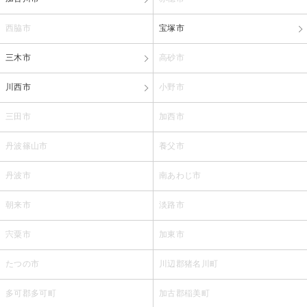
西脇市
宝塚市
三木市
高砂市
川西市
小野市
三田市
加西市
丹波篠山市
養父市
丹波市
南あわじ市
朝来市
淡路市
宍粟市
加東市
たつの市
川辺郡猪名川町
多可郡多可町
加古郡稲美町