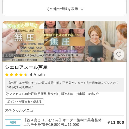
その他の情報を表示
シエロアスール芦屋
4.5
(2件)
【芦屋】エラ張り/たるみ/歪み改善で顔の下半分がシュッ！見た目年齢をグッと若く
“戻らない小顔矯正”
アクセス：JR神戸線 芦屋駅 徒歩7分、阪神本線 打出駅 徒歩7分
ポイントが貯まる・使える
スペシャルメニュー
【首＆肩こり／むくみ】オーダー施術☆美容整体
￥11,000
初回
エステ全身75分19,800円→11,000