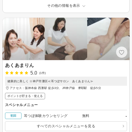
その他の情報を表示
あくあまりん
5.0
(1件)
健康的に美しく ☆神戸市灘区≪耳つぼサロン あくあまりん≫
アクセス：阪神本線 西灘駅 徒歩3分、JR神戸線 摩耶駅 徒歩5分
ポイントが貯まる・使える
スペシャルメニュー
-
耳つぼ体験カウンセリング 無料
初回
すべてのスペシャルメニューを見る