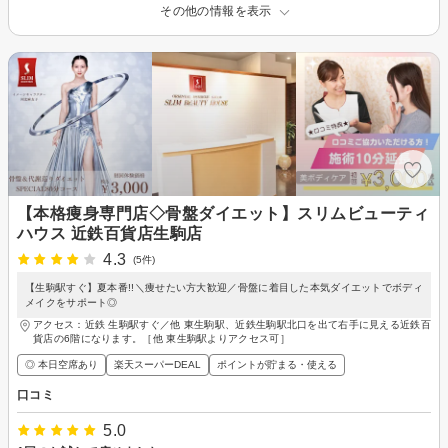
その他の情報を表示
【本格痩身専門店◇骨盤ダイエット】スリムビューティ
ハウス 近鉄百貨店生駒店
4.3
(5件)
【生駒駅すぐ】夏本番!!＼痩せたい方大歓迎／骨盤に着目した本気ダイエットでボディ
メイクをサポート◎
アクセス：近鉄 生駒駅すぐ／他 東生駒駅、近鉄生駒駅北口を出て右手に見える近鉄百
貨店の6階になります。［他 東生駒駅よりアクセス可］
◎ 本日空席あり
楽天スーパーDEAL
ポイントが貯まる・使える
口コミ
5.0