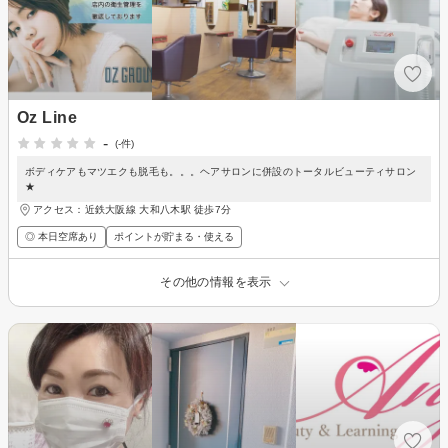
Oz Line
-
(-件)
ボディケアもマツエクも脱毛も。。。ヘアサロンに併設のトータルビューティサロン
★
アクセス：近鉄大阪線 大和八木駅 徒歩7分
◎ 本日空席あり
ポイントが貯まる・使える
その他の情報を表示