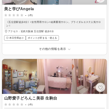
美と学びAngela
-
(-件)
《五位堂駅徒歩3分》<女性専用サロン>結果重視サロン。ブライダルエステ人気サロ
ン！
アクセス：近鉄大阪線 五位堂駅 徒歩3分
◎ 本日空席あり
ポイントが貯まる・使える
その他の情報を表示
山野愛子どろんこ美容 生駒台
-
(-件)