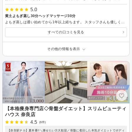
5.0
黄土よもぎ蒸し30分ヘッドマッサージ30分
よもぎ蒸しは通い始めてから1年以上経ちます。 スタッフさんも優しく話しかけて下さり いつも行くのを楽しみにしています。 汗もスッキリした汗がかけるので とても気持ちいいです。 初めてヘッドマッサージを受けましたが とても気持ちよく頭がスッキリしました。 次回もお願いしたいと思います！
すべての口コミを見る
その他の情報を表示
【本格痩身専門店◇骨盤ダイエット】スリムビューティ
ハウス 奈良店
4.5
(6件)
【奈良駅チカ】夏本番!!＼痩せたい方大歓迎／骨盤に着目した本気ダイエットでボディ