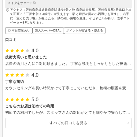
メイクをサポート◎
アクセス：近鉄奈良線近鉄奈良駅徒歩4分／他 奈良線奈良駅、近鉄奈良駅4番出口を出
て正面に「三菱東京UFJ銀行」が見えます。駅と銀行の間の小西通りを直進し、右手
に「宝くじ売り場」が見えたら、隣の細い路地を直進。イセヤビルがあり、左手エレ
ベーター3Fになります。
◎ 本日空席あり
楽天スーパーDEAL
ポイントが貯まる・使える
口コミ
4.0
技術力高いと思いました
店長の西川さんにご対応頂きました。 丁寧な説明としっかりとした技術。経験の長さを感じました。 少ない回数で結果を出すのは難しいとは思いますが、 回数券の内容、3回券やその他酵素ドリンクなど諸々の付属物が無いもので、それゆえリーズナブルなものがあると良かったなと思います。
4.0
丁寧な施術
カウンセリングを長い時間かけて丁寧にしていただき、施術の順番を変えるなど私にあったやり方で実施していただけました。滝汗です。体について気づいたことをなんでもアドバイスしてくれるので凄くありがたかったです。ウエストや足、腕が一回の施術で1センチくらいマイナスになりました。
5.0
こちらのお店は初めての利用
初めての利用でしたが、スタッフさんの対応がとても細やかで安心して施術を受けることができました。
すべての口コミを見る