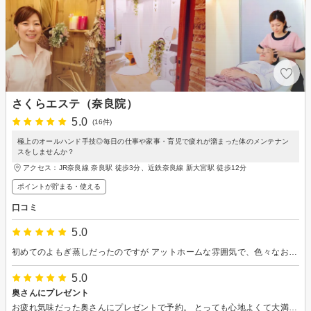
さくらエステ（奈良院）
5.0
(16件)
極上のオールハンド手技◎毎日の仕事や家事・育児で疲れが溜まった体のメンテナン
スをしませんか？
アクセス：JR奈良線 奈良駅 徒歩3分、近鉄奈良線 新大宮駅 徒歩12分
ポイントが貯まる・使える
口コミ
5.0
初めてのよもぎ蒸しだったのですが アットホームな雰囲気で、色々なお話もしつつ 大変リラックス＆リフレッシュできました！ またぜひ伺います♪
5.0
奥さんにプレゼント
お疲れ気味だった奥さんにプレゼントで予約。 とっても心地よくて大満足で帰ってきました。 また行ってもらおうと思います。