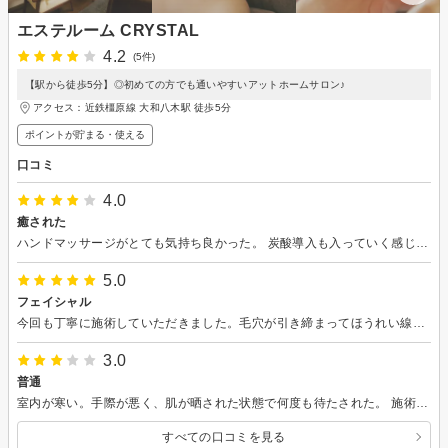
エステルーム CRYSTAL
4.2
(5件)
【駅から徒歩5分】◎初めての方でも通いやすいアットホームサロン♪
アクセス：近鉄橿原線 大和八木駅 徒歩5分
ポイントが貯まる・使える
口コミ
4.0
癒された
ハンドマッサージがとても気持ち良かった。 炭酸導入も入っていく感じが、じわじわきたし、何より、スタッフさんの時間を独り占めしている感じが、とてもよかった。 今肌の現状がどうなっているかも的確に伝えてくれた。 たまに初めて行ったところで次回予約を結構押してくるところがあるけど、それもほどほどで気持ちよく終了できた。
5.0
フェイシャル
今回も丁寧に施術していただきました。毛穴が引き締まってほうれい線も少し薄くなりました。自宅でやった事も認めていただき励みになりました。ありがとうございました。
3.0
普通
室内が寒い。手際が悪く、肌が晒された状態で何度も待たされた。 施術は良かったが、話す事に夢中になると手が止まっていたのが気になった。
すべての口コミを見る