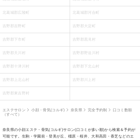
北葛城郡広陵町
北葛城郡河合町
吉野郡吉野町
吉野郡大淀町
吉野郡下市町
吉野郡黒滝村
吉野郡天川村
吉野郡野迫川村
吉野郡十津川村
吉野郡下北山村
吉野郡上北山村
吉野郡川上村
吉野郡東吉野村
エステサロン
小顔・骨気(コルギ)
奈良県
完全予約制
口コミ数順
（すべて）
奈良県の
小顔エステ・骨気(コルギ)
サロン(口コミが多い順)から検索＆予約が
可能です。生駒・学園前・登美が丘、橿原・桜井、大和高田・香芝などのエ