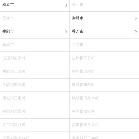
橿原市
桜井市
五條市
御所市
生駒市
香芝市
葛城市
宇陀市
山辺郡山添村
生駒郡平群町
生駒郡三郷町
生駒郡斑鳩町
生駒郡安堵町
磯城郡川西町
磯城郡三宅町
磯城郡田原本町
宇陀郡曽爾村
宇陀郡御杖村
高市郡高取町
高市郡明日香村
北葛城郡上牧町
北葛城郡王寺町