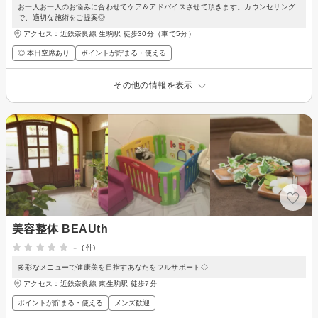
お一人お一人のお悩みに合わせてケア＆アドバイスさせて頂きます。カウンセリング
で、適切な施術をご提案◎
アクセス：近鉄奈良線 生駒駅 徒歩30分（車で5分）
◎ 本日空席あり
ポイントが貯まる・使える
その他の情報を表示
美容整体 BEAUth
-
(-件)
多彩なメニューで健康美を目指すあなたをフルサポート◇
アクセス：近鉄奈良線 東生駒駅 徒歩7分
ポイントが貯まる・使える
メンズ歓迎