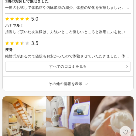
1回のお試しで痩せました
一度のお試しで体脂肪や内臓脂肪の減少、体型の変化を実感しました。接客も良く、とても満足です。
5.0
ハナマル！
担当して頂いた友重様は、力強いところ優しいところと器用に力を使い分けており、技術が素晴らしいと感じる施術でした！この仕事が好きと仰っていて、イキイキと輝く姿を見て、かっこよくて美しいと思いました。また、私の気になる悩みを親身に聞いてくださり、小さな努力を褒めてくださる素敵な方でした。
3.5
痩身
結婚式があるので値段もお安かったので体験させていただきました。体験でそんなに変わらないと思っていましたが思ってた以上に体重もウエストも痩せていたので良かったです。他の所で契約していたので一番先にこちらでお願いしたらと後悔しています。また機会がありましたらお願いしたいと思います。
すべての口コミを見る
その他の情報を表示