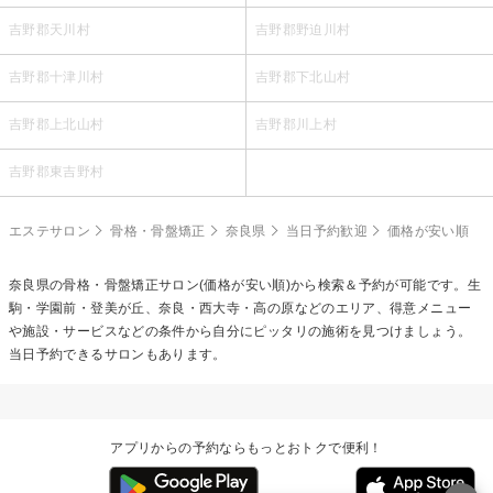
吉野郡天川村
吉野郡野迫川村
吉野郡十津川村
吉野郡下北山村
吉野郡上北山村
吉野郡川上村
吉野郡東吉野村
エステサロン
骨格・骨盤矯正
奈良県
当日予約歓迎
価格が安い順
奈良県の
骨格・骨盤矯正
サロン(価格が安い順)から検索＆予約が可能です。生
駒・学園前・登美が丘、奈良・西大寺・高の原などのエリア、得意メニュー
や施設・サービスなどの条件から自分にピッタリの施術を見つけましょう。
当日予約できるサロンもあります。
アプリからの予約ならもっとおトクで便利！