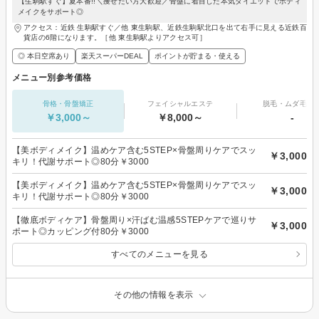
【生駒駅すぐ】夏本番!!＼痩せたい方大歓迎／骨盤に着目した本気ダイエットでボディ
メイクをサポート◎
アクセス：近鉄 生駒駅すぐ／他 東生駒駅、近鉄生駒駅北口を出て右手に見える近鉄百
貨店の6階になります。［他 東生駒駅よりアクセス可］
◎ 本日空席あり
楽天スーパーDEAL
ポイントが貯まる・使える
メニュー別参考価格
骨格・骨盤矯正
フェイシャルエステ
脱毛・ムダ毛処
￥3,000～
￥8,000～
-
【美ボディメイク】温めケア含む5STEP×骨盤周りケアでスッ
￥3,000
キリ！代謝サポート◎80分￥3000
【美ボディメイク】温めケア含む5STEP×骨盤周りケアでスッ
￥3,000
キリ！代謝サポート◎80分￥3000
【徹底ボディケア】骨盤周り×汗ばむ温感5STEPケアで巡りサ
￥3,000
ポート◎カッピング付80分￥3000
すべてのメニューを見る
その他の情報を表示