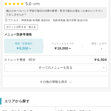
5.0
(16件)
極上のオールハンド手技◎毎日の仕事や家事・育児で疲れが溜まった体のメンテナン
スをしませんか？
アクセス：JR奈良線 奈良駅 徒歩3分、近鉄奈良線 新大宮駅 徒歩12分
ポイントが貯まる・使える
メニュー別参考価格
骨格・骨盤矯正
フェイシャルエステ
脱毛・ムダ毛処
￥6,500～
￥16,000～
-
￥6,500
ストレッチ整体 60分
すべてのメニューを見る
その他の情報を表示
エリアから探す