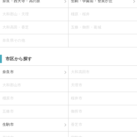
奈良・西大寺・高の原
生駒・学園前・登美が丘
大和郡山・天理
橿原・桜井
大和高田・香芝
五條・御所・葛城
奈良県その他
市区から探す
奈良市
大和高田市
大和郡山市
天理市
橿原市
桜井市
五條市
御所市
生駒市
香芝市