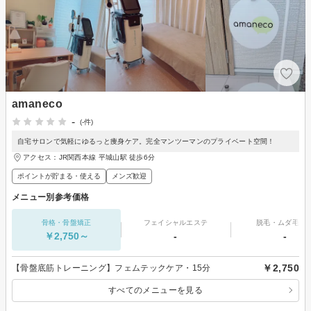
amaneco
-
(-件)
自宅サロンで気軽にゆるっと痩身ケア。完全マンツーマンのプライベート空間！
アクセス：JR関西本線 平城山駅 徒歩6分
ポイントが貯まる・使える
メンズ歓迎
メニュー別参考価格
骨格・骨盤矯正
フェイシャルエステ
脱毛・ムダ毛処
￥2,750～
-
-
￥2,750
【骨盤底筋トレーニング】フェムテックケア・15分
すべてのメニューを見る