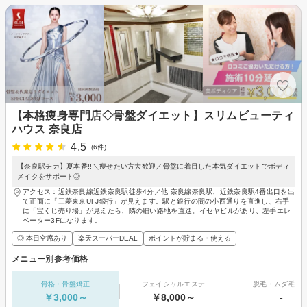
【本格痩身専門店◇骨盤ダイエット】スリムビューティ
ハウス 奈良店
4.5
(6件)
【奈良駅チカ】夏本番!!＼痩せたい方大歓迎／骨盤に着目した本気ダイエットでボディ
メイクをサポート◎
アクセス：近鉄奈良線近鉄奈良駅徒歩4分／他 奈良線奈良駅、近鉄奈良駅4番出口を出
て正面に「三菱東京UFJ銀行」が見えます。駅と銀行の間の小西通りを直進し、右手
に「宝くじ売り場」が見えたら、隣の細い路地を直進。イセヤビルがあり、左手エレ
ベーター3Fになります。
◎ 本日空席あり
楽天スーパーDEAL
ポイントが貯まる・使える
メニュー別参考価格
骨格・骨盤矯正
フェイシャルエステ
脱毛・ムダ毛処
￥3,000～
￥8,000～
-