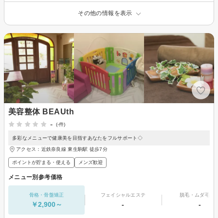
その他の情報を表示
美容整体 BEAUth
-
(-件)
多彩なメニューで健康美を目指すあなたをフルサポート◇
アクセス：近鉄奈良線 東生駒駅 徒歩7分
ポイントが貯まる・使える
メンズ歓迎
メニュー別参考価格
骨格・骨盤矯正
フェイシャルエステ
脱毛・ムダ毛処
￥2,900～
-
-