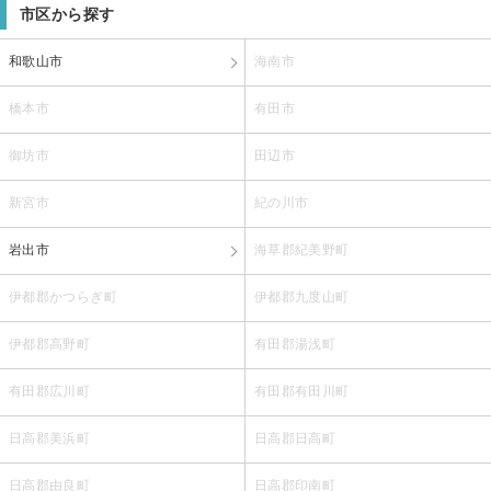
市区から探す
和歌山市
海南市
橋本市
有田市
御坊市
田辺市
新宮市
紀の川市
岩出市
海草郡紀美野町
伊都郡かつらぎ町
伊都郡九度山町
伊都郡高野町
有田郡湯浅町
有田郡広川町
有田郡有田川町
日高郡美浜町
日高郡日高町
日高郡由良町
日高郡印南町