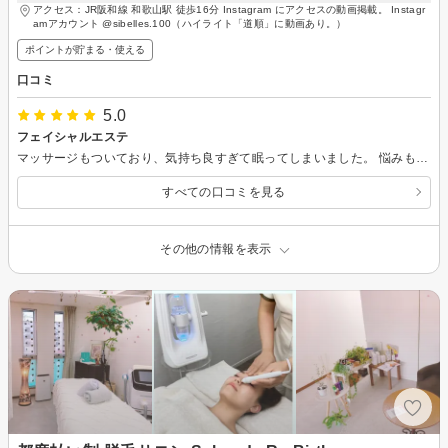
アクセス：JR阪和線 和歌山駅 徒歩16分 Instagram にアクセスの動画掲載。 Instagr
amアカウント @sibelles.100（ハイライト「道順」に動画あり。）
ポイントが貯まる・使える
口コミ
5.0
フェイシャルエステ
マッサージもついており、気持ち良すぎて眠ってしまいました。 悩みも聞いてもらい、それに合わせて施術してくれました！ フォトフェイシャル後の注意事項も教えていただきました。 人柄も良く、親しみやすい方で丁寧に話してくださり、あっと言うまの時間でした。 施術後、予定がありましたが 配慮してくださり、嬉しかったです。 飲み物も美味しかったです！ また行かせていただきます！
すべての口コミを見る
その他の情報を表示