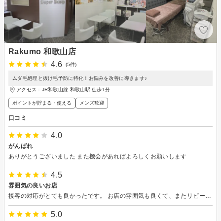
Rakumo 和歌山店
4.6
(5件)
ムダ毛処理と抜け毛予防に特化！お悩みを改善に導きます♪
アクセス：JR和歌山線 和歌山駅 徒歩1分
ポイントが貯まる・使える
メンズ歓迎
口コミ
4.0
がんばれ
ありがとうございました また機会があればよろしくお願いします
4.5
雰囲気の良いお店
接客の対応がとても良かったです。 お店の雰囲気も良くて、またリピートしようと思います。 最後には、お茶をサービスしてくれました。
5.0