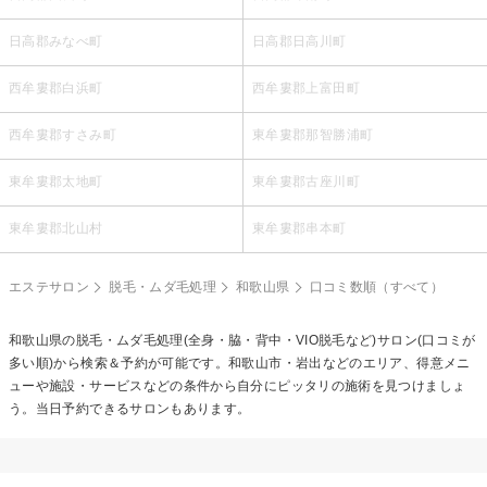
日高郡みなべ町
日高郡日高川町
西牟婁郡白浜町
西牟婁郡上富田町
西牟婁郡すさみ町
東牟婁郡那智勝浦町
東牟婁郡太地町
東牟婁郡古座川町
東牟婁郡北山村
東牟婁郡串本町
エステサロン
脱毛・ムダ毛処理
和歌山県
口コミ数順（すべて）
和歌山県の
脱毛・ムダ毛処理(全身・脇・背中・VIO脱毛など)
サロン(口コミが
多い順)から検索＆予約が可能です。和歌山市・岩出などのエリア、得意メニ
ューや施設・サービスなどの条件から自分にピッタリの施術を見つけましょ
う。当日予約できるサロンもあります。