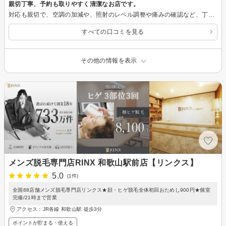
親切丁寧、予約も取りやすく清潔なお店です。
対応も親切で、空調の加減や、照射のレベル調整や痛みの確認など、丁寧に行ってくれます。質問に対しても的確に答えてくれるし、不確かな事はきちんと確認して返答してくださいます。 当日、早く着いてしまい、電話で30分早められるか確認したところ、快諾していただき、当日のスケジュールに余裕ができました。（前後の予約があったらやむを得ないと思いダメ元で電話したが、助かりました。） 効果もてきめん。今は週1回のひげそりでも十分です！（マスク生活のおかげでもあります）
すべての口コミを見る
その他の情報を表示
メンズ脱毛専門店RINX 和歌山駅前店【リンクス】
5.0
(1件)
全国88店舗メンズ脱毛専門店リンクス★顔・ヒゲ脱毛全体初回おためし900円★個室
完備/21時まで営業
アクセス：JR各線 和歌山駅 徒歩3分
ポイントが貯まる・使える