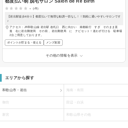
都度払い制 脱毛サロン Salon de Re Birth
-
(-件)
【岩出駅徒歩4分☆】都度払いで無理な勧誘一切なし！！気軽に通いやすいサロンです
♪
アクセス：JR和歌山線 岩出駅 改札口 西に向かい 南都銀行 すぎ そのまま直
進 右に岩出郵便局 その前 、岩出郵便局 に ナビセット！迷わず行ける 駐車場
2台ご用意しております。
ポイントが貯まる・使える
メンズ歓迎
その他の情報を表示
エリアから探す
和歌山市・岩出
海南・有田
御坊
田辺・白浜
新宮
和歌山県その他