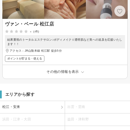
ヴァン・ベール 松江店
-
(-件)
結果重視のトータルエステサロン♪ボディメイク☆透明肌など美への追及を応援いたし
ます！！
アクセス：JR山陰本線 松江駅 徒歩5分
ポイントが貯まる・使える
その他の情報を表示
エリアから探す
松江・安来
出雲・雲南
浜田・江津・大田
益田・津和野