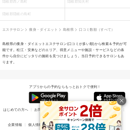
隠岐郡西ノ島町
隠岐郡知夫村
隠岐郡隠岐の島町
エステサロン
痩身・ダイエット
島根県
口コミ数順（すべて）
島根県の
痩身・ダイエットエステ
サロン(口コミが多い順)から検索＆予約が可
能です。松江・安来などのエリア、得意メニューや施設・サービスなどの条
件から自分にピッタリの施術を見つけましょう。当日予約できるサロンもあ
ります。
アプリからの予約ならもっとおトクで便利！
はじめての方へ
お問い合わせ
ヘルプ
リリース情報
利用規約
掲載ご希望のサロン様
企業情報
個人情報保護方針
楽天のサービス一覧
アプリ一覧