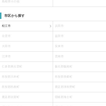
島根県その他
市区から探す
松江市
浜田市
出雲市
益田市
大田市
安来市
江津市
雲南市
仁多郡奥出雲町
飯石郡飯南町
邑智郡川本町
邑智郡美郷町
邑智郡邑南町
鹿足郡津和野町
鹿足郡吉賀町
隠岐郡海士町