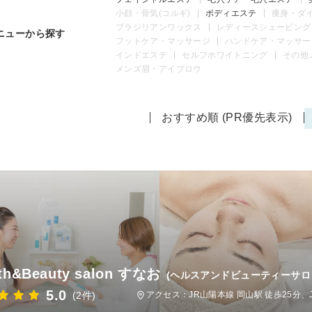
小顔・骨気(コルギ)
ボディエステ
痩身・ダ
ブラジリアンワックス
レディースシェービング
ニューから探す
フットケア・マッサージ
ハンドケア・マッサー
インドエステ
セルフホワイトニング
その他
メンズ眉・アイブロウ
おすすめ順 (PR優先表示)
lth&Beauty salon すなお
(ヘルスアンドビューティーサロ
5.0
(2件)
アクセス：JR山陽本線 岡山駅 徒歩25分、