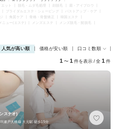
イエット
脱毛・ムダ毛処理
顔脱毛
眉・アイブロウ
ブライダルエステ・シェービング
バストアップ・ケア
ジ
角質ケア
骨格・骨盤矯正
韓国エステ
メニュー(エステ)
メンズエステ
メンズ脱毛・髭脱毛
人気が高い順
価格が安い順
口コミ数順
1
1
1
〜
件を表示 / 全
件
ンスナオ)
JR瀬戸大橋線 大元駅 徒歩15分