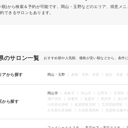
い順)から検索＆予約が可能です。岡山・玉野などのエリア、得意メ
予約できるサロンもあります。
県のサロン一覧
おすすめ順や人気順、価格が安い順などから、条件
リアから探す
岡山・玉野
倉敷・笠岡・井原
総社・高梁・
岡山市
倉敷市
津山市
玉野市
笠岡市
瀬戸内市
赤磐市
真庭市
美作市
浅口市
区から探す
小田郡矢掛町
真庭郡新庄村
苫田郡鏡野町
久米郡久米南町
久米郡美咲町
加賀郡吉備中
フェイシャルエステ
毛穴ケア・毛穴エステ