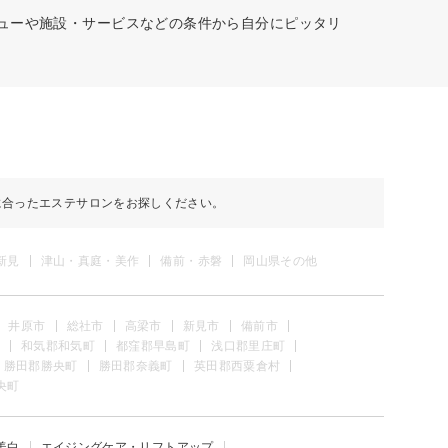
ニューや施設・サービスなどの条件から自分にピッタリ
に合ったエステサロンをお探しください。
新見
津山・真庭・美作
備前・赤磐
岡山県その他
井原市
総社市
高梁市
新見市
備前市
和気郡和気町
都窪郡早島町
浅口郡里庄町
勝田郡勝央町
勝田郡奈義町
英田郡西粟倉村
央町
美白
エイジングケア・リフトアップ