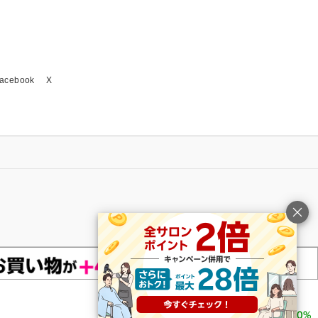
acebook
X