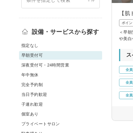
-
条件を指定して検索
件
【肌
ポイン
設備・サービスから探す
＜早朝
や美白
指定なし
ス
早朝受付可
深夜受付可・24時間営業
全員
年中無休
全員
完全予約制
当日予約歓迎
全員
子連れ歓迎
個室あり
プライベートサロン