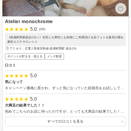
Atelier monochrome
5.0
(2件)
《紙屋町西駅徒歩2分♪♪》女性にも男性にも気軽にご利用頂ける光フォト＆脱毛の隠れ
家的エステサロン☆☆
アクセス：広電２系統宮島線 紙屋町西駅 徒歩2分
ポイントが貯まる・使える
メンズ歓迎
口コミ
5.0
気になって
キャンペーン価格に惹かれ、ずっと気になっていた顔脱毛をお試ししてみました。 ヘアサロンの奥がエステの小部屋になっていて、隠れ家みたいですごかったです。 スタッフさんも気さくで気になっていることや不安なことはちゃんとお話できて良かったです。 施術もあっという間に終わったのでびっくりしました。肌に良い脱毛器とのことで、安心して受けられて良かったです。 これなら面倒にならずに通えそうなので、継続していくことにしました。 ありがとうございます。
5.0
大満足の結果でした！！
初めてこちらのお店に伺ったのですが、とっても大満足の結果でした！！ 気になっていたフェイスラインのたるみやほうれい線が、詐術後かなりスッキリしていて鏡を見てびっくり！ いつも気になっていた部分だったので、悩みが解消してうれしかったです。 お肌もトーンアップしてキレイになりました！ スタッフの方にお肌のお手入れ方法についていろいろ教えていただいたので、実践してみようと思います！ 次回の詐術も楽しみにしています。よろしくお願いします。
すべての口コミを見る