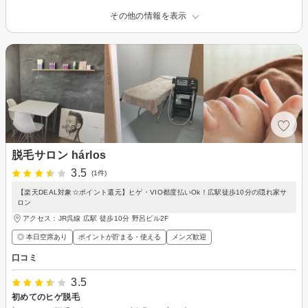
その他の情報を表示
脱毛サロン hárlos
3.5
(1件)
【楽天DEAL対象☆ポイント還元】ヒゲ・VIO都度払いOk！広駅徒歩10分の隠れ家サ
ロン
アクセス：JR呉線 広駅 徒歩10分 野呂ビル2F
◎ 本日空席あり
ポイントが貯まる・使える
メンズ歓迎
口コミ
3.5
初めてのヒゲ脱毛