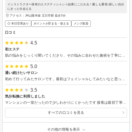
インストラクター保有のエステティシャン☆結果にこだわる！癒しも重視♪新しい自分
にきっと出会える
アクセス：JR山陽本線 五日市駅 徒歩5分
◎ 本日空席あり
ポイントが貯まる・使える
メンズ歓迎
口コミ
4.5
初エステ
肌の悩みをじっくり聞いてくださり、その悩みに合わせた施術を丁寧にしてくださいました。リーズナブルなところも魅力です。ありがとうございました。
5.0
通い続けたいサロン
初めて行ってみたサロンです。最初はフェイシャルしてみたいなと思って検索していたのですが、痩身ですごくお得なコースがあったのでそちらにしてみました。エステサロンには何度か行った事はあるものの、痩身コースは初めて。受けてみてこれは効果が期待できる！と思いました。5回コース完了が楽しみです。痩身が終わったら最初の目的のフェイシャルを受けてみるのも楽しみです。担当していただいた方も感じが良くステキな方でした。痩身が終わったら最初の目的のフェイシャルを受けてみたいと思います。
3.5
気分転換に利用しました
マンションの一室だったので少しわかりにくかったです 接客は親切丁寧で私にあったプランの提供までいただいて気持ちよかったです よくあるエステの営業みたいなのものもなくて最後まで気持ちよく過ごさせていただきました
すべての口コミを見る
その他の情報を表示