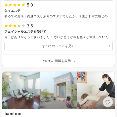
5.0
久々エステ
初めてのお店・尚且つ久しぶりのエステでしたが、店主が非常に感じの良い方で、施術のハンドマッサージもとても良かったです。以前から気になっていた商品の取り扱いもあり、色々アドバイス頂けたのもありがたかったです。今後も定期的に通いたいと思います。
3.5
フェイシャルエステを受けて
先日はありがとうございました！ 寒いかどうか等も色々と気遣っていただき嬉しかったです。 また毛穴が綺麗になり満足しましたし、色々肌状況も教えてくださり良かったです。 私は10代の頃に肌荒れで悩み、資格を取ったりお肌のことなどを勉強して、エステに通わなくても自分である程度ケアできるようになりたいと思い美容に関して努力してきていました。 今のスキンケア用品は成分も合っていると感じており私にとっては肌荒れもほぼ無くなっていたので長年使っていたものでした。 肌に合っていないと決め付けられ、また家族や知人にあげた方が良いと言われ悲しい気持ちになりました。 また美容皮膚科で肌の根本から治療したりもしたのでここ何年も吹き出物やニキビはできていなかったのですが、たまたまできてしまっていたニキビを見て「ニキビができやすい」など私の肌のことを決めつけられた言い方をされたのも少し不快に感じてしまいました。 久々にエステに行ったのですが、少し残念な気持ちで帰りました。 施術に関してはスムーズで肌を労ってくださりとても気持ちよかったです。 ありがとうございました。
すべての口コミを見る
その他の情報を表示
bamboo