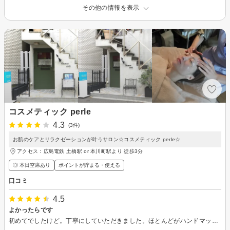
その他の情報を表示
コスメティック perle
4.3
(3件)
お肌のケアとリラクゼーションが叶うサロン☆コスメティック perle☆
アクセス：広島電鉄 土橋駅 or 本川町駅より 徒歩3分
◎ 本日空席あり
ポイントが貯まる・使える
口コミ
4.5
よかったらです
初めてでしたけど。丁寧にしていただきました。ほとんどがハンドマッサージで勧誘もありませんでした。 勧誘ないと、なぜか買ってしまいます。