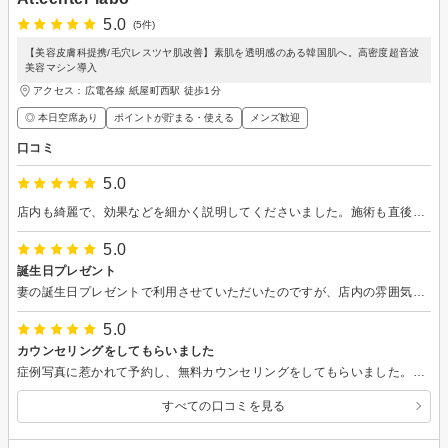
5.0
(5件)
【美容皮膚科提携/毛穴レスツヤ肌改善】素肌を透明感のある韓国肌へ。高密度超音波
美容マシン導入
アクセス：広電各線 紙屋町西駅 徒歩1分
◎ 本日空席あり
ポイントが貯まる・使える
メンズ歓迎
口コミ
5.0
店内も綺麗で、効果などを細かく説明してくださいました。施術も直後から効果がありました！
5.0
誕生日プレゼント
妻の誕生日プレゼントで利用させていただいたのですが、店内の雰囲気も大変よく和やかな雰囲気の中で納得の施術であったと思います。妻が喜んでいる姿を見ているとまた利用させていただきたいと思いました。ありがとうございました。
5.0
カウンセリングをしてもらいました
症例写真に惹かれて予約し、無料カウンセリングをしてもらいました。カウンセラーさんはとても優しくスキンケアの方法から丁寧に教えていただきました。これから効果が楽しみです♪
すべての口コミを見る