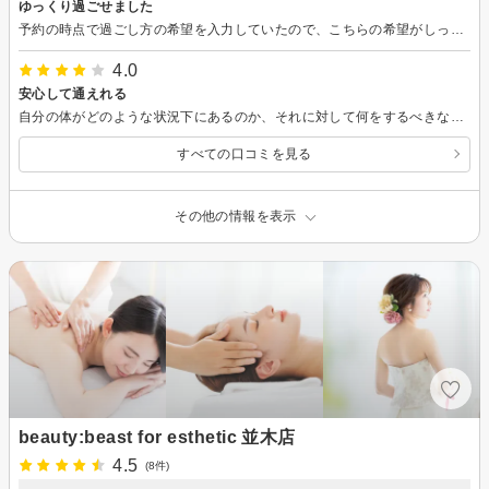
ゆっくり過ごせました
予約の時点で過ごし方の希望を入力していたので、こちらの希望がしっかりと伝わっていたことが嬉しかったです。 おかげでゆっくり過ごせました。ありがとうございます。 1回目の体験なので効果はあまり出ませんでしたが、続けてみようかな、と思いました。
4.0
安心して通えれる
自分の体がどのような状況下にあるのか、それに対して何をするべきなのか、どんな施術が効果的なのか、それを行ったらどんな体になるのか、一つ一つとても丁寧に説明してくださったので納得して詐術を受けることができました。一回しか行ってないのでとても変化があったと言うわけではないのですが、筋肉量が増加したことや、足回りが細くなったことが実際の数値に現れて、通いつづけたらとても効果があるんだろうなと思います。お店の雰囲気もリラックスできるので安心して施術をうけられました！
すべての口コミを見る
その他の情報を表示
beauty:beast for esthetic 並木店
4.5
(8件)