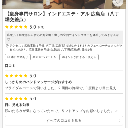
【痩身専門サロン】インドエステ・アル 広島店（八丁
堀交差点）
5.0
(2件)
広電八丁堀電停からすぐの好立地！癒しの空間でインドエステを体感してみませんか
◎
アクセス：広島電鉄１号線 八丁堀(広島)駅 徒歩1分 1Ｆ2Ｆカフェベローチェさんがあ
るビルの5Ｆ、広島電鉄９号線(白島線) 八丁堀(広島)駅 徒歩1分
◎ 本日空席あり
楽天スーパーDEAL
ポイントが貯まる・使える
口コミ
5.0
しっかりめのハンドマッサージがおすすめ
ブライダルコースで伺いました。２回目の施術で、1度目より目に見えて汗のかく量が増え、体重も落ちていて驚きました！！！しっかりめのハンドマッサージが好きな私にとって、とても丁度よい力加減で気持ち良いです。 皆さんの優しい心遣いのある接客に安心してお任せできます。目標体重まで落とせそうで次回の施術も楽しみにしております、よろしくお願いします。
5.0
目に見える効果
顔のたるみが気になっていたので、リフトアップをお願いしました。マシンでの刺激や経絡のマッサージなど気持ちよく施術していただいた結果、平面的なＵ字型だった顔のラインが奥行きのあるＶ字型になり、思った以上の効果に驚きました！
すべての口コミを見る