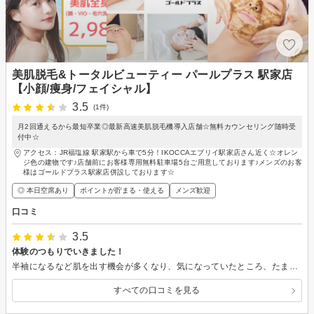
美肌脱毛&トータルビューティー パールプラス 駅家店
【小顔/痩身/フェイシャル】
3.5
(1件)
月2回通えるから最短卒業◎最新高速美肌脱毛機導入店舗☆無料カウンセリング随時受
付中☆
アクセス：JR福塩線 駅家駅から車で5分！IKOCCAエブリイ駅家店さん近く☆オレン
ジ色の建物です♪店舗前にお客様専用無料駐車場5台ご用意しております♪メンズのお客
様はゴールドプラス駅家店併設しております☆
◎ 本日空席あり
ポイントが貯まる・使える
メンズ歓迎
口コミ
3.5
体験のつもりでいきました！
半袖になるなど肌を出す機会が多くなり、気になっていたところ、たまたまこちらで見つけて初回体験で伺いました。接客も施術も申し分ないのですが、初めのカウンセリングでいろいろな料金コースがあることを話して頂きました。いいのはとてもよくわかるのですが、施術後50万近くのローンを組んで…と言った話をお断りすると、(都度払いの方が気楽でいいからです)次々とプランを提案され、当日契約なら…と話がありました。この話に終わりはあるのか？と不安を感じました。感じ方は人それぞれだと思うのですが、私は体験してみてよければ…と考えていて、担当してくださった方もとても綺麗で感じが良かっただけに、残念でした。
すべての口コミを見る