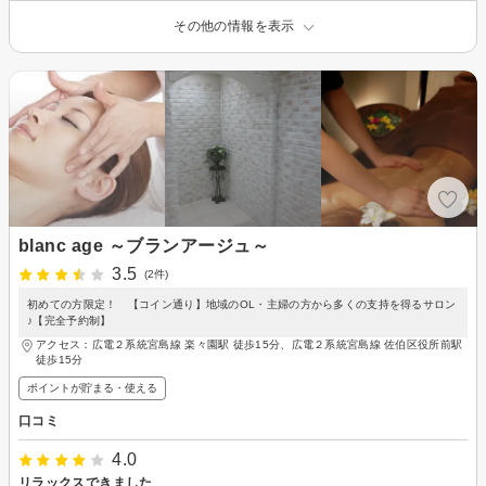
その他の情報を表示
blanc age ～ブランアージュ～
3.5
(2件)
初めての方限定！ 【コイン通り】地域のOL・主婦の方から多くの支持を得るサロン
♪【完全予約制】
アクセス：広電２系統宮島線 楽々園駅 徒歩15分、広電２系統宮島線 佐伯区役所前駅
徒歩15分
ポイントが貯まる・使える
口コミ
4.0
リラックスできました