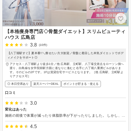
【本格痩身専門店◇骨盤ダイエット】スリムビューティ
ハウス 広島店
3.8
(10件)
【八丁堀駅すぐ】夏本番!!＼痩せたい方大歓迎／骨盤に着目した本気ダイエットでボデ
ィメイクをサポート◎
アクセス：八丁堀駅より徒歩1分／他 広島駅、立町駅、八丁場交差点をローソン側へ
渡り、白島線を女学院前駅方面に道なりに進むと右手に八丁堀八重洲ビルがありま
す。そのビルの2Fです。1Fは賃貸住宅サービスとなります。［他 広島駅、立町駅よ
りアクセス可］
◎ 本日空席あり
楽天スーパーDEAL
ポイントが貯まる・使える
口コミ
3.0
変化はあった
施術の前後で体重が減ったり体脂肪率が下がったりしました。 しかし、お店に入った時や着替えた後にスタッフの人が来られず待たさることが多く、そこが少し気になりました。
4.5