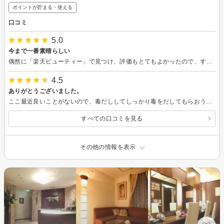
ポイントが貯まる・使える
口コミ
5.0
今まで一番素晴らしい
偶然に「楽天ビューティー」で見つけ、評価もとてもよかったので、すぐにでも伺いたかったのですが、予約可能な日がかなり先で、やっと先日伺うことが出来ました。「3D全身キャビボディケア」で予約ました。ボディエステやマッサージ、整体などが好きで、今までもいろいろと行き慣れていますが、今まででNO１です。私が言うのもおこがましいのですが、マッサージなどの技術が本当に素晴らしくて、最高に満足な時間でした。これなら高額でも構わないと思い、また伺いたいと思いました。体験コースだけでなく、通常も良心的なお値段で、本当に良いサロンに出会えたととても嬉しく思いました。次回の予約も取りましたので、また色々と試してみたいと思います。今度ともよろしくお願いいたします
4.5
ありがとうございました。
ここ最近良いことがないので、毒だししてしっかり毒をだしてもらおうと思い、エステさせていただきました。1人の方が2時間しっかり対応してくださいました。大きい身体だったのに大変でしたよねすみません。ありがとうございました。おかげさまで身体がすっきりしました。 胃のことや目のことも教えていただき、気づかなかった不調がわかったのでよかったです。ありがとうございました。
すべての口コミを見る
その他の情報を表示