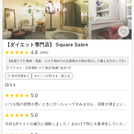
【ダイエット専門店】 Square Salon
4.8
(28件)
【体質ケア】痩身・美肌 エステ初めてのお客様が６割の安心して通えるサロンです♪
アクセス：広島電鉄 八丁堀(広島)駅 徒歩7分
◎ 本日空席あり
ポイントが貯まる・使える
口コミ
5.0
いつも肌の状態が悪いときに行っちゃってすみません。回復が凄まじいので本当に助かります。 購入した美容液もいい感じです！またよろしくお願いします。
5.0
今回もEライトの威力に感動しました！ おかげで顎に大量発生していたニキビ次の日には枯れていて嬉しいです。 美容液の効果もあっあのかもしれません！ またよろしくお願いします。