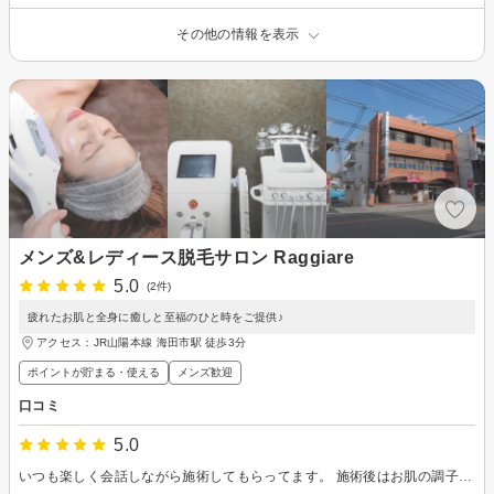
その他の情報を表示
メンズ&レディース脱毛サロン Raggiare
5.0
(2件)
疲れたお肌と全身に癒しと至福のひと時をご提供♪
アクセス：JR山陽本線 海田市駅 徒歩3分
ポイントが貯まる・使える
メンズ歓迎
口コミ
5.0
いつも楽しく会話しながら施術してもらってます。 施術後はお肌の調子も良くて毎月通ってます