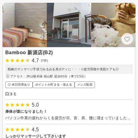
Bamboo 新涯店(B2)
4.7
(7件)
熟練のマッサージ手技でみるみる美ボディに・・・☆疲労回復や美肌ケアも◎
アクセス：JR山陽本線 福山駅 徒歩60分（車で15分）
◎ 本日空席あり
ポイントが貯まる・使える
メンズ歓迎
口コミ
5.0
身体が楽になりました！
パソコン作業の疲れからくる疲労が目、首、肩、腰に溜まっていましたが、適切で心地よい施術をしていただいたおかげで、とても身体が楽になりました。時折寝落ちしておりました。またぜひリピートしたいと思っております。ありがとうございました。
4.5
しっかりマッサージして下さいます