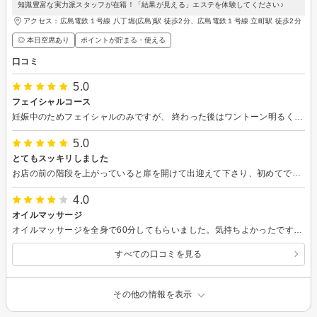
知識豊富な実力派スタッフが在籍！「結果が見える」エステを体験してください♪
アクセス：広島電鉄１号線 八丁堀(広島)駅 徒歩2分、広島電鉄１号線 立町駅 徒歩2分
◎ 本日空席あり
ポイントが貯まる・使える
口コミ
5.0
フェイシャルコース
妊娠中のためフェイシャルのみですが、 終わった後はワントーン明るくなり、顔も引き上がったように思います！ ありがとうございました！
5.0
とてもスッキリしました
お店の前の階段を上がっていると扉を開けて出迎えて下さり、初めてでしたが緊張がほぐれました(EVもあります)。 角質を手際よく削って下さりツルツルに、膝下のマッサージは力加減が気持ち良く、短時間でしたがウトウトしてしまいました。 元々浮腫感を感じやすくよく脚を組んだり頻繁に足首を動かしたりしてしまうのですが、マッサージ後は脚が軽くなりとても楽でした。 またぜひお願いします！
4.0
オイルマッサージ
オイルマッサージを全身で60分してもらいました。気持ちよかったです。足の冷え性を改善できるように着圧ソックスを履いてみようと思います。
すべての口コミを見る
その他の情報を表示