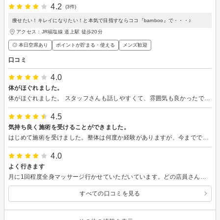
4.2
(3件)
痩せたい！キレイになりたい！と本気で目指すならココ『bamboo』で・・・♪
アクセス：JR福塩線 道上駅 徒歩20分
◎ 本日空席あり
ポイントが貯まる・使える
メンズ歓迎
口コミ
4.0
体がほぐれました。
体がほぐれました。 スタッフさんも話しやすくて、雰囲気も良かったです。 無理な勧誘もありませでした。
4.5
気持ち良く施術を受けることができました。
はじめて施術を受けました。整体は何度か経験がありますが、今までで一番気持ち良く施術を受けることができました。自分の思っていた以上に身体が疲れてたことも分かり早めに予約させていただいたおかげで身体が楽になりました。サロンの雰囲気もすごく落ち着いた雰囲気で良かったです。またリピートしたいと思います。お気に入りのサロンのひとつでオススメです。
4.0
よく行きます
月に1回程度全身マッサージ行かせていただいています。どの店員さんもあたたかい雰囲気で，居心地がいいです。無理な勧誘などもなかったですし，マッサージしてもらった日は眠りが深くなって「ほぐれたぁ」って感じになります。今後も通おうと思います(*^^*)
すべての口コミを見る