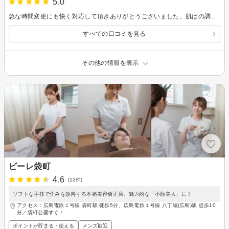
5.0
急な時間変更にも快く対応して頂きありがとうございました。肌はの調子は一進一退ですが、最悪な頃よりはだいぶ良くなっていると思うので根気強く通いたいと思います。よろしくお願いします。
すべての口コミを見る
その他の情報を表示
ビーレ袋町
4.6
(12件)
ソフトな手技で歪みを改善する本格美容矯正店。魅力的な「小顔美人」に！
アクセス：広島電鉄１号線 袋町駅 徒歩5分、広島電鉄１号線 八丁堀(広島)駅 徒歩10
分／袋町公園すぐ！
ポイントが貯まる・使える
メンズ歓迎