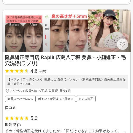
隆鼻矯正専門店 Raplit 広島八丁堀 美鼻・小顔矯正・毛
穴洗浄(ラプリ)
4.6
(6件)
【マスクオフも怖くない】整形なし!自然でバレない!《鼻矯正専門店》自分史上最高な
鼻に矯正￥9900～
アクセス：広電各線 八丁堀(広島)駅 徒歩1分
楽天スーパーDEAL
ポイントが貯まる・使える
メンズ歓迎
口コミ
5.0
即効です♪
初めて骨格矯正を受けてましたが、1回だけでもすごく効果があって、なかった鼻筋が見えてきたのにはびっくりでした！コンプレックスだった横顔も、鼻と頬の差が出てきて鼻が高く見えましたし、顔の面積が小さくなった気がしました！痛いと書いてありましたが、全然耐えられる痛みだったし、整形しなくてもここまで変われるなら、通いたいなと思いました！