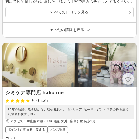
初めてヒゲ脱毛を行いました。説明も丁寧で痛みもチクッとするぐらいでした。店の雰囲気もよく感染対策もバッチリで安心して施術を受けれました。
すべての口コミを見る
その他の情報を表示
シミケア専門店 haku me
5.0
(1件)
35年の結論。隠す肌から、魅せる肌へ。《シミケア×ピーリング》エステの枠を超え
た徹底肌改善サロン
アクセス：JR山陽本線・JR可部線 横川（広島）駅 徒歩3分
ポイントが貯まる・使える
メンズ歓迎