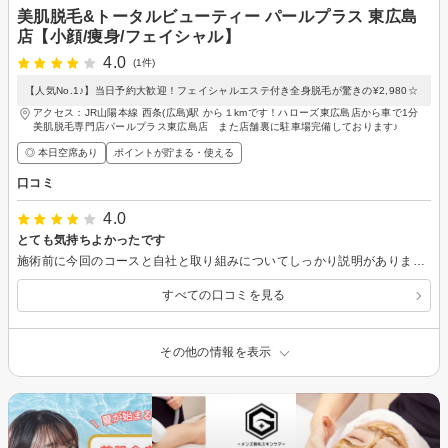
美肌脱毛&トータルビューティー パールプラス 東広島
店【小顔/痩身/フェイシャル】
4.0
(1件)
【人気No.1♪】当日予約大歓迎！フェイシャルエステ付き全身脱毛が驚きの¥2,980☆
アクセス：JR山陽本線 西条(広島)駅 から１kmです！ハローズ東広島店から車で1分
美肌脱毛専門店パールプラス東広島店 また店舗裏に駐車場完備しております♪
◎ 本日空席あり
ポイントが貯まる・使える
口コミ
4.0
とても気持ちよかったです
施術前に今回のコースと自社と取り組みについてしっかり説明がありました。 脱毛は自社で開発した機器をしていて、コラーゲン生成・セルライトにもきくとのことでした。痛みは全くなく、手際よく進めてくださり、あっという間でした。 エステもとても気持ちよく、お肌ぷりぷりになりました。 お試しのみで、と決めていたので本契約はしませんでしたが、脱毛とエステがついて、あの値段であれば充分お得だと思いました。 対応してくださった方もお話上手で終始楽しい時間でした。 今後、本腰入れて脱毛したいなと思ったら、こちらの店舗で是非お願いしたいなと思えました。
すべての口コミを見る
その他の情報を表示