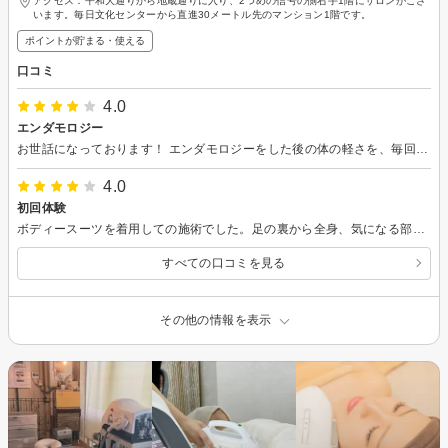
アクセス：平和大通りから地蔵通りに入り、2つめの信号の側右手1階にサロンがござ
います。毎日文化センターから直進30メートル先のマンション1階です。
ポイントが貯まる・使える
口コミ
4.0
エンダモロジー
お世話になっております！ エンダモロジーをした後の体の軽さを、毎回実感しています！脚が浮腫みやすいので、ストレッチをおすすめいただきました。少しずつ実践して、効果を上げられれば良いなと思ってます！
4.0
初回体験
ボディースーツを着用しての施術でした。足の裏から全身、気になる部位は時間をかけて当てて下さいました。 初めは強い揉みほぐしのようなイメージをしていましたが気持ち良く、全身がくまなくほぐれた感じがしました。 モニターや回数券も気になるので、また検討していきたいと思います！
すべての口コミを見る
その他の情報を表示