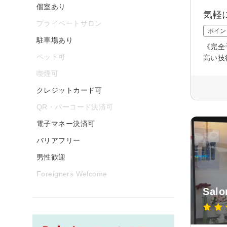
個室あり
気軽
プライベートサロン
ポイン
駐車場あり
《完全
ペット可
高い技
喫煙可
クレジットカード可
QR・バーコード決済可
電子マネー決済可
バリアフリー
男性歓迎
Foreigners Welcome
Salo