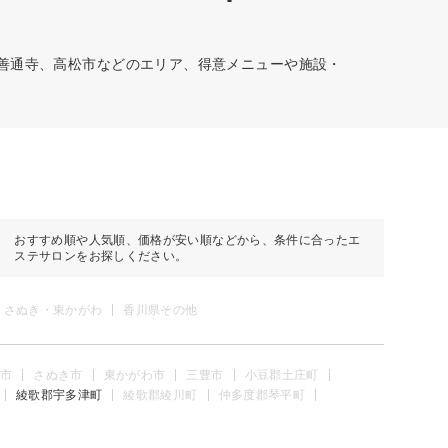
・善通寺、高松市などのエリア、得意メニューや施設・
おすすめ順や人気順、価格が安い順などから、条件に合ったエ
ステサロンをお探しください。
さぬき・東かがわ
香川県その他
市
さぬき市
東かがわ市
三豊市
小豆郡土庄町
綾歌郡宇多津町
綾歌郡綾川町
仲多度郡琴平町