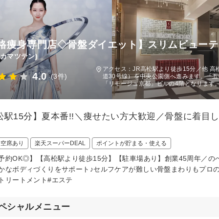
格痩身専門店◇骨盤ダイエット】スリムビューテ
タカマツテン)
アクセス：JR高松駅より徒歩15分／他 
4.0
(3件)
道30号線）を中央公園側へ進みます。「
「リモージュ京都」ビルの4階となります
松駅15分】夏本番!!＼痩せたい方大歓迎／骨盤に着目
日空席あり
楽天スーパーDEAL
ポイントが貯まる・使える
予約OK◎】【高松駅より徒歩15分】【駐車場あり】創業45周年／のべ
かなボディづくりをサポート♪セルフケアが難しい骨盤まわりもプロの
トリートメント#エステ
ペシャルメニュー