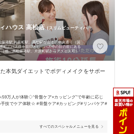
ィハウス 高松店
(スリムビューティハ
高松築港駅,片原町駅、高松駅を出て、中央通り（国
五番町」バス停を目印とし、バス停の目の前にある
。［他 高松築港駅、片原町駅からアクセス可］
した本気ダイエットでボディメイクをサポー
59万人が体験◇“骨盤ケア×カッピング”で年齢に応じ
手技でケア体験☆ #骨盤ケア#カッピング#リンパケア#
すべてのスペシャルメニューを見る