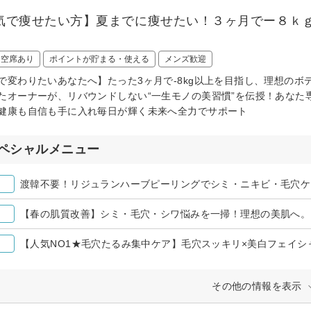
気で痩せたい方】夏までに痩せたい！３ヶ月でー８ｋ
日空席あり
ポイントが貯まる・使える
メンズ歓迎
で変わりたいあなたへ】たった3ヶ月で-8kg以上を目指し、理想のボ
たオーナーが、リバウンドしない“一生モノの美習慣”を伝授！あなた
健康も自信も手に入れ毎日が輝く未来へ全力でサポート
ペシャルメニュー
渡韓不要！リジュランハーブピーリングでシミ・ニキビ・毛穴ケア￥
【春の肌質改善】シミ・毛穴・シワ悩みを一掃！理想の美肌へ。
【人気NO1★毛穴たるみ集中ケア】毛穴スッキリ×美白フェイシ
その他の情報を表示