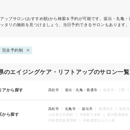
トアップ
サロン(おすすめ順)から検索＆予約が可能です。坂出・丸亀
ピッタリの施術を見つけましょう。当日予約できるサロンもあります。
完全予約制
県のエイジングケア・リフトアップのサロン一覧
リアから探す
高松市
坂出・丸亀・善通寺
観音寺・三豊
高松市
丸亀市
坂出市
善通寺市
観音寺
区から探す
小豆郡小豆島町
木田郡三木町
香川郡直島町
仲多度郡多度津町
仲多度郡まんのう町