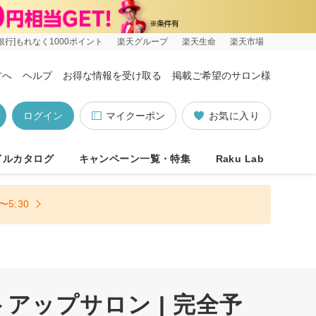
銀行]もれなく1000ポイント
楽天グループ
楽天生命
楽天市場
方へ
ヘルプ
お得な情報を受け取る
掲載ご希望のサロン様
ログイン
マイクーポン
お気に入り
イルカタログ
キャンペーン一覧・特集
Raku Lab
5:30
ップサロン | 完全予