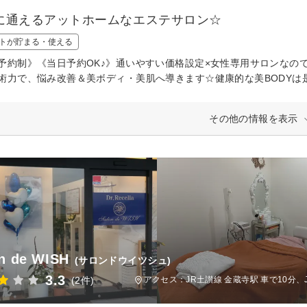
に通えるアットホームなエステサロン☆
トが貯まる・使える
予約制》《当日予約OK♪》通いやすい価格設定×女性専用サロンなの
術力で、悩み改善＆美ボディ・美肌へ導きます☆健康的な美BODYは是非《S
その他の情報を表示
n de WISH
(サロンドウイツシュ)
3.3
(2件)
アクセス：JR土讃線 金蔵寺駅 車で10分、J