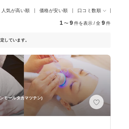
人気が高い順
価格が安い順
口コミ数順
1
9
9
〜
件を表示 / 全
件
決定しています。
オンモールタカマツテン)