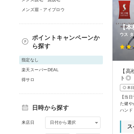
メンズ眉・アイブロウ
【本
ウス 
ポイントキャンペーンか
ら探す
指定なし
楽天スーパーDEAL
【高
ト◎
得サロ
◎ 本
【当日
た健や
日時から探す
ハンド
来店日
日付から選択
ス