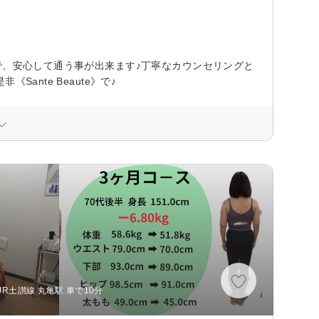
で、安心して通う事が出来ます♪丁寧なカウンセリングと
ante Beaute》で♪
R土讃線 丸亀駅 車で10分