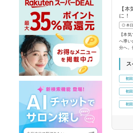
【本
に！
◎ 本
【本気
へ導い
分へ。
ス
初回
初回
初回