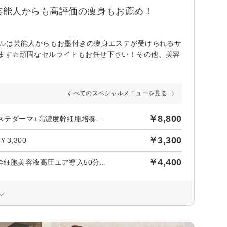
芸能人からも高評価の痩身もお薦め！
ールは芸能人からもお墨付きの痩身エステが受けられるサ
ます☆頑固なセルライトもお任せ下さい！その他、美容
すべてのスペシャルメニューを見る
￥8,800
後日【1,200円】相当ポイントバック／エリア初【肌質改善】エステダーマ+高濃度幹細胞培養液導入★全顏1回60分
￥3,300
3,300
￥4,400
【幹細胞美顔施術】「シワ」「たるみ」に効果をその日に実感♪幹細胞美容液高圧エア導入50分￥4,400