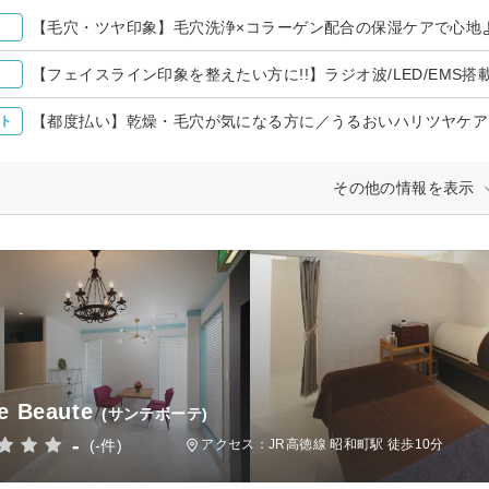
【毛穴・ツヤ印象】毛穴洗浄×コラーゲン配合の保湿ケアで心地よさ
【フェイスライン印象を整えたい方に!!】ラジオ波/LED/EMS搭載
【都度払い】乾燥・毛穴が気になる方に／うるおいハリツヤケア ¥
ト
その他の情報を表示
e Beaute
(サンテボーテ)
-
(-件)
アクセス：JR高徳線 昭和町駅 徒歩10分