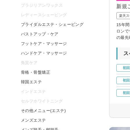
ブラジリアンワックス
新規
レディースシェービング
楽天ス
ブライダルエステ・シェービング
15年
ロンで
バストアップ・ケア
の最先
フットケア・マッサージ
ス
ハンドケア・マッサージ
角質ケア
初回
骨格・骨盤矯正
初回
韓国エステ
インドエステ
初回
セルフホワイトニング
その他メニュー(エステ)
メンズエステ
メンズ脱毛・髭脱毛