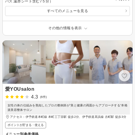
バス.遠赤シート含む7５分）
すべてのメニューを見る
その他の情報を表示
愛YOUsalon
4.3
(6件)
女性の体の仕組みを熟知したプロの整体師が”美と健康の両面からアプローチする”本格
派美容整体サロン
アクセス：伊予鉄道本町線 本町三丁目駅 徒歩2分、伊予鉄道高浜線 古町駅 徒歩3分
ポイントが貯まる・使える
メニュー別参考価格