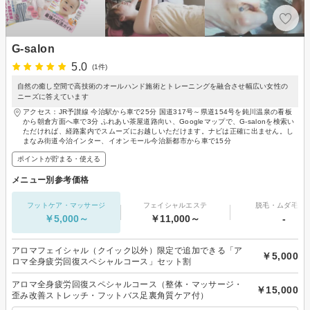
G-salon
5.0
(1件)
自然の癒し空間で高技術のオールハンド施術とトレーニングを融合させ幅広い女性の
ニーズに答えています
アクセス：JR予讃線 今治駅から車で25分 国道317号～県道154号を鈍川温泉の看板
から朝倉方面へ車で3分 ふれあい茶屋道路向い、Googleマップで、G-salonを検索い
ただければ、経路案内でスムーズにお越しいただけます。ナビは正確に出ません。し
まなみ街道今治インター、イオンモール今治新都市から車で15分
ポイントが貯まる・使える
メニュー別参考価格
フットケア・マッサージ
フェイシャルエステ
脱毛・ムダ毛処
￥5,000～
￥11,000～
-
アロマフェイシャル（クイック以外）限定で追加できる「ア
￥5,000
ロマ全身疲労回復スペシャルコース」セット割
アロマ全身疲労回復スペシャルコース（整体・マッサージ・
￥15,000
歪み改善ストレッチ・フットバス足裏角質ケア付）