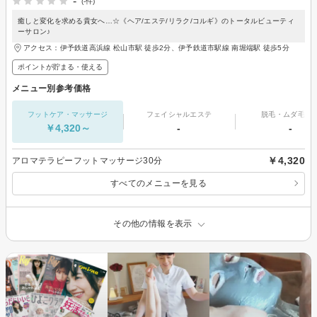
-
(-件)
癒しと変化を求める貴女へ…☆《ヘア/エステ/リラク/コルギ》のトータルビューティ
ーサロン♪
アクセス：伊予鉄道高浜線 松山市駅 徒歩2分、伊予鉄道市駅線 南堀端駅 徒歩5分
ポイントが貯まる・使える
メニュー別参考価格
フットケア・マッサージ
フェイシャルエステ
脱毛・ムダ毛処
￥4,320～
-
-
￥4,320
アロマテラピーフットマッサージ30分
すべてのメニューを見る
その他の情報を表示