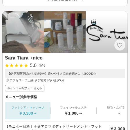
Sara Tiara +nico
5.0
(1件)
【伊予宮野下駅から徒歩5分】通いやすさ◎自分磨きにもGOOD☆
アクセス：予土線 伊予宮野下駅 徒歩5分
ポイントが貯まる・使える
メニュー別参考価格
フットケア・マッサージ
フェイシャルエステ
脱毛・ムダ毛処
￥3,300～
￥1,000～
-
【モニター価格】全身アロマボディトリートメント（フット
￥3,300