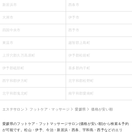
新居浜市
西条市
大洲市
伊予市
四国中央市
西予市
東温市
越智郡上島町
上浮穴郡久万高原町
伊予郡松前町
伊予郡砥部町
喜多郡内子町
西宇和郡伊方町
北宇和郡松野町
北宇和郡鬼北町
南宇和郡愛南町
エステサロン
フットケア・マッサージ
愛媛県
価格が安い順
愛媛県の
フットケア・フットマッサージ
サロン(価格が安い順)から検索＆予約
が可能です。松山・伊予、今治・新居浜・西条、宇和島・西予などのエリ