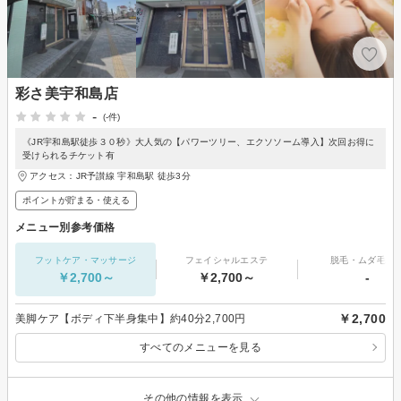
彩さ美宇和島店
-
(-件)
《JR宇和島駅徒歩３０秒》大人気の【パワーツリー、エクソソーム導入】次回お得に
受けられるチケット有
アクセス：JR予讃線 宇和島駅 徒歩3分
ポイントが貯まる・使える
メニュー別参考価格
フットケア・マッサージ
フェイシャルエステ
脱毛・ムダ毛処
￥2,700～
￥2,700～
-
￥2,700
美脚ケア【ボディ下半身集中】約40分2,700円
すべてのメニューを見る
その他の情報を表示