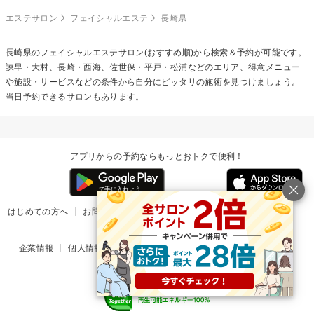
エステサロン
フェイシャルエステ
長崎県
長崎県の
フェイシャルエステ
サロン(おすすめ順)から検索＆予約が可能です。
諫早・大村、長崎・西海、佐世保・平戸・松浦などのエリア、得意メニュー
や施設・サービスなどの条件から自分にピッタリの施術を見つけましょう。
当日予約できるサロンもあります。
アプリからの予約ならもっとおトクで便利！
はじめての方へ
お問い合わせ
ヘルプ
リリース情報
利用規約
掲載ご希望のサロン様
企業情報
個人情報保護方針
楽天のサービス一覧
アプリ一覧
© Rakuten Group, Inc.