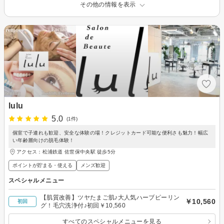
その他の情報を表示
lulu
5.0
(1件)
個室で子連れも歓迎、安全な体験の場！クレジットカード可能な便利さも魅力！幅広
い年齢層向けの脱毛体験！
アクセス：松浦鉄道 佐世保中央駅 徒歩5分
ポイントが貯まる・使える
メンズ歓迎
スペシャルメニュー
【肌質改善】ツヤたまご肌♪大人気ハーブピーリン
￥10,560
初回
グ！毛穴洗浄付♪初回￥10,560
すべてのスペシャルメニューを見る