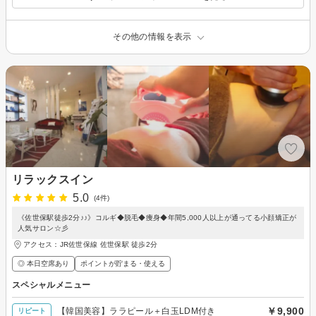
その他の情報を表示
リラックスイン
5.0
(4件)
《佐世保駅徒歩2分♪♪》コルギ◆脱毛◆痩身◆年間5,000人以上が通ってる小顔矯正が
人気サロン☆彡
アクセス：JR佐世保線 佐世保駅 徒歩2分
◎ 本日空席あり
ポイントが貯まる・使える
スペシャルメニュー
￥9,900
【韓国美容】ララピール＋白玉LDM付き
リピート