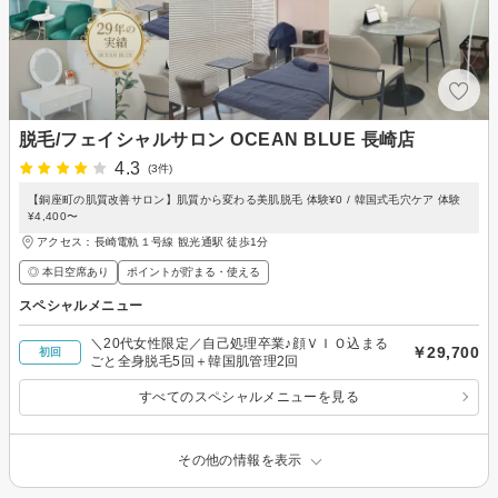
脱毛/フェイシャルサロン OCEAN BLUE 長崎店
4.3
(3件)
【銅座町の肌質改善サロン】肌質から変わる美肌脱毛 体験¥0 / 韓国式毛穴ケア 体験
¥4,400〜
アクセス：長崎電軌１号線 観光通駅 徒歩1分
◎ 本日空席あり
ポイントが貯まる・使える
スペシャルメニュー
＼20代女性限定／自己処理卒業♪顔ＶＩＯ込まる
￥29,700
初回
ごと全身脱毛5回＋韓国肌管理2回
すべてのスペシャルメニューを見る
その他の情報を表示