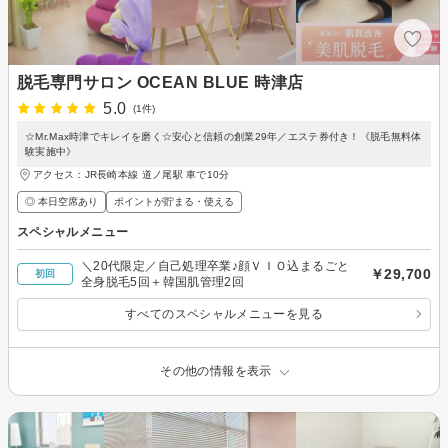
脱毛専門サロン OCEAN BLUE 時津店
5.0
(1件)
☆Mr.Max時津でキレイを磨く☆安心と信頼の創業29年／エステ券付き！《脱毛無料体
験実施中》
アクセス：JR長崎本線 道ノ尾駅 車で10分
◎ 本日空席あり
ポイントが貯まる・使える
スペシャルメニュー
＼20代限定／自己処理卒業♪顔ＶＩＯ込まるごと
￥29,700
初回
全身脱毛5回＋韓国肌管理2回
すべてのスペシャルメニューを見る
その他の情報を表示