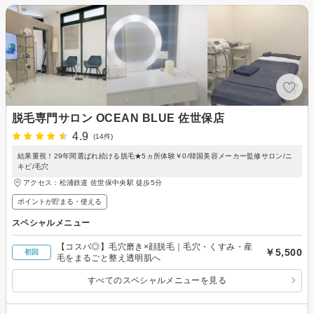
脱毛専門サロン OCEAN BLUE 佐世保店
4.9
(14件)
結果重視！29年間選ばれ続ける脱毛★5ヵ所体験￥0/韓国美容メーカー監修サロン/ニ
キビ/毛穴
アクセス：松浦鉄道 佐世保中央駅 徒歩5分
ポイントが貯まる・使える
スペシャルメニュー
【コスパ◎】毛穴磨き×顔脱毛｜毛穴・くすみ・産
￥5,500
初回
毛をまるごと整え透明肌へ
すべてのスペシャルメニューを見る