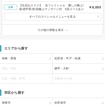
【当店おススメ】 光フェイシャル 癒しの胸上/
￥8,000
全員
肩/肩甲骨/首/頭極上マッサージ付 3回コースあり
すべてのスペシャルメニューを見る
その他の情報を表示
エリアから探す
長崎・西海
佐世保・平戸・松浦
雲仙・島原
諫早・大村
五島・壱岐・対馬
長崎県その他
市区から探す
長崎市
佐世保市