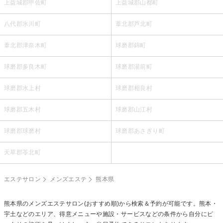
上益城郡甲佐町
上益城郡山都町
八代郡氷川町
葦北郡芦北町
葦北郡津奈木町
球磨郡錦町
球磨郡多良木町
球磨郡湯前町
球磨郡水上村
球磨郡相良村
球磨郡五木村
球磨郡山江村
球磨郡球磨村
球磨郡あさぎり町
天草郡苓北町
エステサロン
メンズエステ
熊本県
熊本県の
メンズエステ
サロン(おすすめ順)から検索＆予約が可能です。熊本・
宇土などのエリア、得意メニューや施設・サービスなどの条件から自分にピ