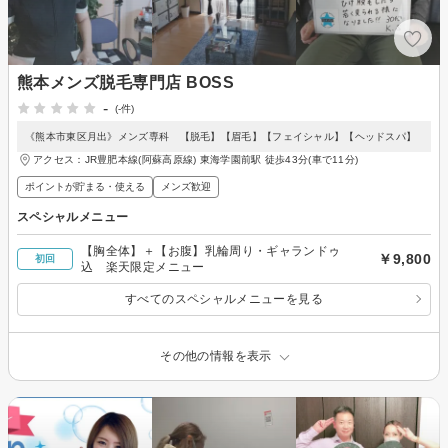
熊本メンズ脱毛専門店 BOSS
-
(-件)
《熊本市東区月出》メンズ専科 【脱毛】【眉毛】【フェイシャル】【ヘッドスパ】
アクセス：JR豊肥本線(阿蘇高原線) 東海学園前駅 徒歩43分(車で11分)
ポイントが貯まる・使える
メンズ歓迎
スペシャルメニュー
【胸全体】＋【お腹】乳輪周り・ギャランドゥ
￥9,800
初回
込 楽天限定メニュー
すべてのスペシャルメニューを見る
その他の情報を表示