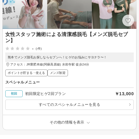
女性スタッフ施術による清潔感脱毛【メンズ脱毛セブ
ン】
-
(-件)
熊本でメンズ脱毛お探しならセブンへ！ヒゲのお悩みにサヨナラ〜！
アクセス：JR豊肥本線(阿蘇高原線) 水前寺駅 徒歩24分
ポイントが貯まる・使える
メンズ歓迎
スペシャルメニュー
￥13,000
初回限定ヒゲ2回プラン
初回
すべてのスペシャルメニューを見る
その他の情報を表示