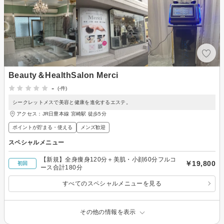
Beauty＆HealthSalon Merci
-
(-件)
シークレットメスで美容と健康を進化するエステ。
アクセス：JR日豊本線 宮崎駅 徒歩5分
ポイントが貯まる・使える
メンズ歓迎
スペシャルメニュー
【新規】全身痩身120分＋美肌・小顔60分フルコ
￥19,800
初回
ース合計180分
すべてのスペシャルメニューを見る
その他の情報を表示