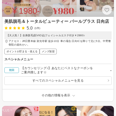
美肌脱毛＆トータルビューティー パールプラス 日向店
5.0
(1件)
【大人気！】全身脱毛(顔VIO込)フェイシャルエステ付き￥2980♪
アクセス：JR日豊本線 財光寺駅 徒歩10分 車の場合:日向ICを降りて北に5分。中野整
骨院の道向かい。
ポイントが貯まる・使える
メンズ歓迎
スペシャルメニュー
【カウンセリング♪】あなたにベストなクーポンを
-
初回
ご案内致します☆
すべてのスペシャルメニューを見る
その他の情報を表示