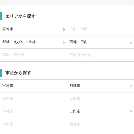
エリアから探す
宮崎市
日南・串間
都城・えびの・小林
西都・日向
延岡・高千穂
宮崎県その他
市区から探す
宮崎市
都城市
延岡市
日南市
小林市
日向市
串間市
西都市