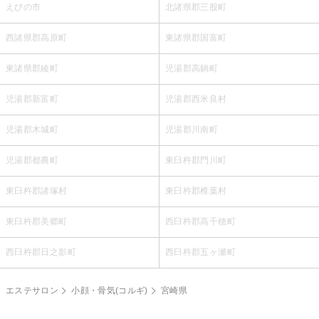
えびの市
北諸県郡三股町
西諸県郡高原町
東諸県郡国富町
東諸県郡綾町
児湯郡高鍋町
児湯郡新富町
児湯郡西米良村
児湯郡木城町
児湯郡川南町
児湯郡都農町
東臼杵郡門川町
東臼杵郡諸塚村
東臼杵郡椎葉村
東臼杵郡美郷町
西臼杵郡高千穂町
西臼杵郡日之影町
西臼杵郡五ヶ瀬町
エステサロン
小顔・骨気(コルギ)
宮崎県