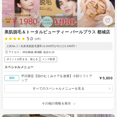
美肌脱毛＆トータルビューティー パールプラス 都城店
5.0
(1件)
人気No.1！全身美肌脱毛通常12,800円が今だけ1,980円！
アクセス：JR吉都線 都城駅 徒歩11分
ポイントが貯まる・使える
メンズ歓迎
スペシャルメニュー
平日限定【顔のむくみケアを改善】小顔リフトア
￥5,800
初回
ップ
すべてのスペシャルメニューを見る
その他の情報を表示