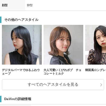
顔型
卵型
その他のヘアスタイル
デジタルパーマでゆるふわウ
大人可愛いくびれボブ チョ
韓国風ロングレ
ェーブ
コレートミルク
すべてのヘアスタイルを見る
DaVinの詳細情報