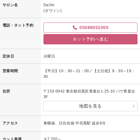
サロン名
DaVin
(ダヴィン)
電話・ネット予約
05088852000
ネット予約へ進む
定休日
火曜日
営業時間
【平日】10：30～21：00／【土日祝】9：30～19：
30
住所
〒153-0042 東京都目黒区青葉台1-25-10 バウ青葉台
3F
地図を見る
アクセス
東横線、日比谷線 中目黒駅 徒歩6分
カット単価
￥7,700～