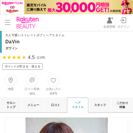
会員登録
ログイン
大人可愛いストレートボブ | ヘアスタイル
DaVin
ダヴィン
4.5
(11件)
ポイントが貯まる・使える
地図
口コミ投稿
お気に入り
(11)
(137)
サロン
ヘア
こだわり
メニュー
口コミ
スタッフ
トップ
スタイル
特集