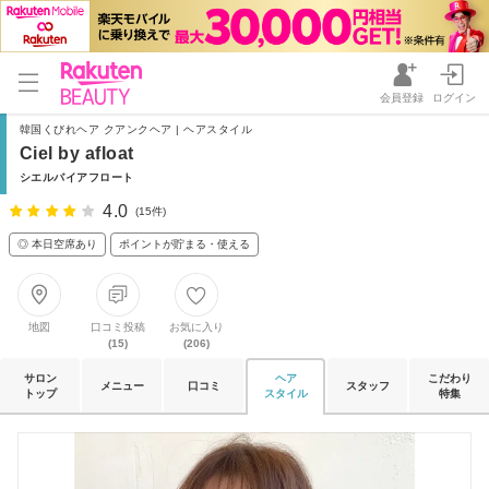
会員登録
ログイン
韓国くびれヘア クアンクヘア | ヘアスタイル
Ciel by afloat
シエルバイアフロート
4.0
(15件)
◎ 本日空席あり
ポイントが貯まる・使える
地図
口コミ投稿
お気に入り
(15)
(206)
サロン
ヘア
こだわり
メニュー
口コミ
スタッフ
トップ
スタイル
特集