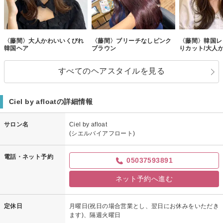
〈藤間〉大人かわいいくびれ
〈藤間〉ブリーチなしピンク
〈藤間〉韓国レ
韓国ヘア
ブラウン
りカット/大人
すべてのヘアスタイルを見る
Ciel by afloatの詳細情報
サロン名
Ciel by afloat
(シエルバイアフロート)
電話・ネット予約
05037593891
ネット予約へ進む
定休日
月曜日(祝日の場合営業とし、翌日にお休みをいただき
ます)、隔週火曜日