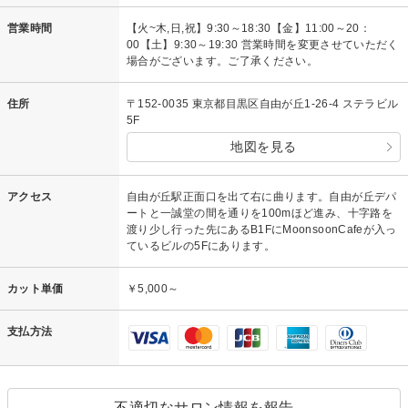
営業時間
【火~木,日,祝】9:30～18:30【金】11:00～20：
00【土】9:30～19:30 営業時間を変更させていただく
場合がございます。ご了承ください。
住所
〒152-0035 東京都目黒区自由が丘1-26-4 ステラビル
5F
地図を見る
アクセス
自由が丘駅正面口を出て右に曲ります。自由が丘デパ
ートと一誠堂の間を通りを100mほど進み、十字路を
渡り少し行った先にあるB1FにMoonsoonCafeが入っ
ているビルの5Fにあります。
カット単価
￥5,000～
支払方法
不適切なサロン情報を報告