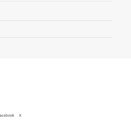
acebook
X