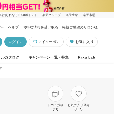
銀行]もれなく1000ポイント
楽天グループ
楽天生命
楽天市場
方へ
ヘルプ
お得な情報を受け取る
掲載ご希望のサロン様
ログイン
マイクーポン
お気に入り
イルカタログ
キャンペーン一覧・特集
Raku Lab
ア
口コミ投稿
お気に入り登録
(11)
(137)