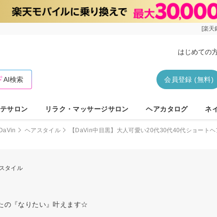
[楽天
はじめての
AI検索
会員登録 (無料)
テサロン
リラク・マッサージサロン
ヘアカタログ
ネ
DaVin
ヘアスタイル
【DaVin中目黒】大人可愛い20代30代40代ショートヘ
アスタイル
たの『なりたい』叶えます☆