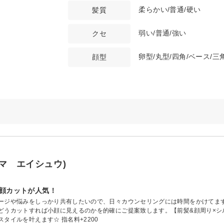
柔らかい/普通/硬い
髪質
弱い/普通/強い
クセ
卵型/丸型/四角/ベース/三
顔型
ヤマ エイシュウ)
小顔カットが人気！
ージや悩みをしっかり共有したいので、日々カウンセリングには時間をかけてま
どうカットすれば小顔に見えるのかを的確にご提案致します。【前髪&顔周り×シ
タイルを叶えます☆ 指名料+2200