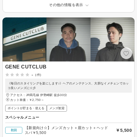
その他の情報を表示
GENE CUTCLUB
-
(-件)
《毎日のスタイリングを楽にします♪》ヘアのメンテナンス、大胆なイメチェンでカッ
コ良いメンズに☆彡
アクセス：JR両毛線 伊勢崎駅 徒歩30分
カット単価：
￥2,750～
ポイントが貯まる・使える
メンズ歓迎
スペシャルメニュー
【新規向け☆】メンズカット＋眉カット＋ヘッド
￥5,500
初回
スパ￥5,500