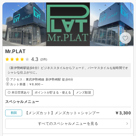
Mr.PLAT
4.3
(2件)
《新伊勢崎駅徒歩6分》ビジネススタイルからフェード、パーマスタイルも短時間でオ
シャレな仕上がりに。
アクセス：東武伊勢崎線 新伊勢崎駅 徒歩6分
カット単価：
￥8,800～
◎ 本日空席あり
ポイントが貯まる・使える
メンズ歓迎
スペシャルメニュー
￥3,300
【メンズカット】メンズカット＋シャンプー
初回
すべてのスペシャルメニューを見る