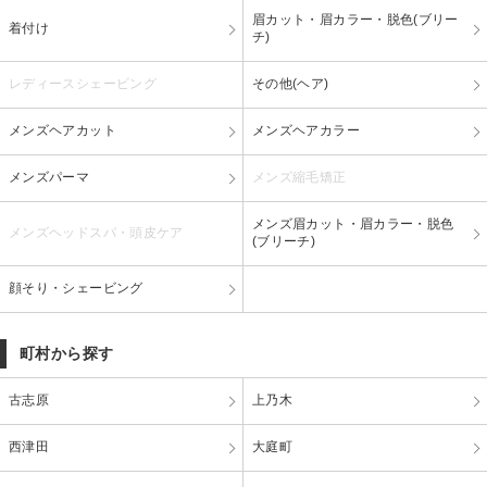
眉カット・眉カラー・脱色(ブリー
着付け
チ)
レディースシェービング
その他(ヘア)
メンズヘアカット
メンズヘアカラー
メンズパーマ
メンズ縮毛矯正
メンズ眉カット・眉カラー・脱色
メンズヘッドスパ・頭皮ケア
(ブリーチ)
顔そり・シェービング
町村から探す
古志原
上乃木
西津田
大庭町