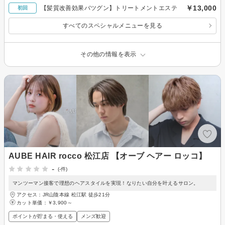
￥13,000
【髪質改善効果バツグン】トリートメントエステ
初回
すべてのスペシャルメニューを見る
その他の情報を表示
AUBE HAIR rocco 松江店 【オーブ ヘアー ロッコ】
-
(-件)
マンツーマン接客で理想のヘアスタイルを実現！なりたい自分を叶えるサロン。
アクセス：JR山陰本線 松江駅 徒歩21分
カット単価：
￥3,900～
ポイントが貯まる・使える
メンズ歓迎