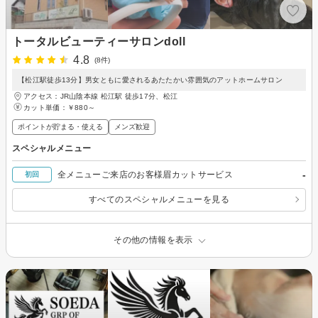
トータルビューティーサロンdoll
4.8
(8件)
【松江駅徒歩13分】男女ともに愛されるあたたかい雰囲気のアットホームサロン
アクセス：JR山陰本線 松江駅 徒歩17分、松江
カット単価：
￥880～
ポイントが貯まる・使える
メンズ歓迎
スペシャルメニュー
-
全メニューご来店のお客様眉カットサービス
初回
すべてのスペシャルメニューを見る
その他の情報を表示