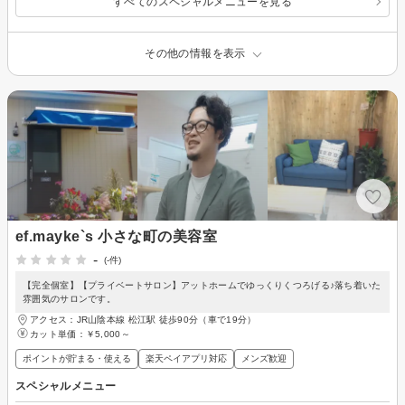
すべてのスペシャルメニューを見る
その他の情報を表示
ef.mayke`s 小さな町の美容室
-
(-件)
【完全個室】【プライベートサロン】アットホームでゆっくりくつろげる♪落ち着いた
雰囲気のサロンです。
アクセス：JR山陰本線 松江駅 徒歩90分（車で19分）
カット単価：
￥5,000～
ポイントが貯まる・使える
楽天ペイアプリ対応
メンズ歓迎
スペシャルメニュー