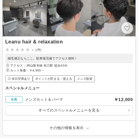
Leanu hair & relaxation
-
(-件)
縮毛矯正ならここ。駐車場完備でアクセス便利！
アクセス：JR山陰本線 松江駅 徒歩40分
カット単価：
￥4,950～
◎ 本日空席あり
ポイントが貯まる・使える
メンズ歓迎
スペシャルメニュー
￥12,000
メンズカット＆パーマ
全員
すべてのスペシャルメニューを見る
その他の情報を表示