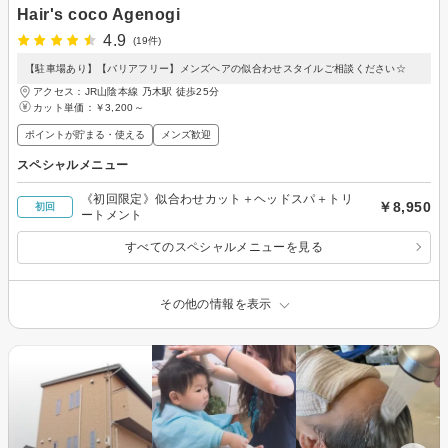
Hair's coco Agenogi
4.9
(19件)
【駐車場あり】【バリアフリー】メンズヘアの似合わせスタイルご相談ください☆
アクセス：JR山陰本線 乃木駅 徒歩25分
カット単価：
￥3,200～
ポイントが貯まる・使える
メンズ歓迎
スペシャルメニュー
《初回限定》似合わせカット＋ヘッドスパ＋トリ
￥8,950
初回
ートメント
すべてのスペシャルメニューを見る
その他の情報を表示