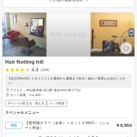
Hair Notting hill
4.4
(15件)
【当日予約OK】スタイリストが最初から最後まで担当！細かい要望もお任せくださ
い！
アクセス：JR山陰本線 松江駅 徒歩36分(車で7分)
カット単価：
￥4,400～
ポイントが貯まる・使える
メンズ歓迎
スペシャルメニュー
【透明感カラー（全体）＋カット￥9950～（ショ
￥9,950
初回
ート料金）