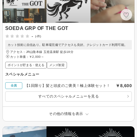
SOEDA GRP OF THE GOT
-
(-件)
カット技術に自信あり。駐車場完備でアクセスも良好。クレジットカード利用可能。
アクセス：JR山陰本線 玉造温泉駅 徒歩18分
カット単価：
￥2,000～
ポイントが貯まる・使える
メンズ歓迎
スペシャルメニュー
￥8,600
【1回限り】髪と頭皮のご褒美！極上体験セット！
全員
すべてのスペシャルメニューを見る
その他の情報を表示