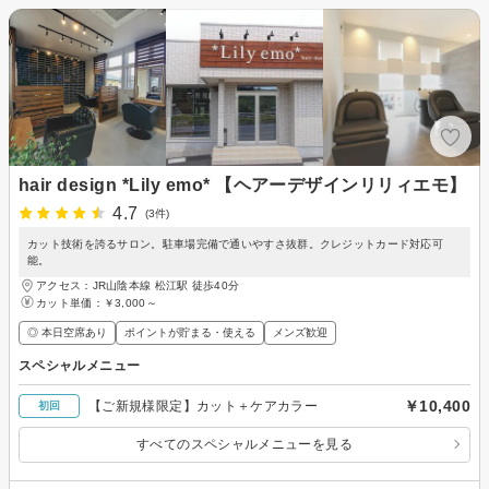
hair design *Lily emo* 【ヘアーデザインリリィエモ】
4.7
(3件)
カット技術を誇るサロン。駐車場完備で通いやすさ抜群。クレジットカード対応可
能。
アクセス：JR山陰本線 松江駅 徒歩40分
カット単価：
￥3,000～
◎ 本日空席あり
ポイントが貯まる・使える
メンズ歓迎
スペシャルメニュー
￥10,400
【ご新規様限定】カット＋ケアカラー
初回
すべてのスペシャルメニューを見る