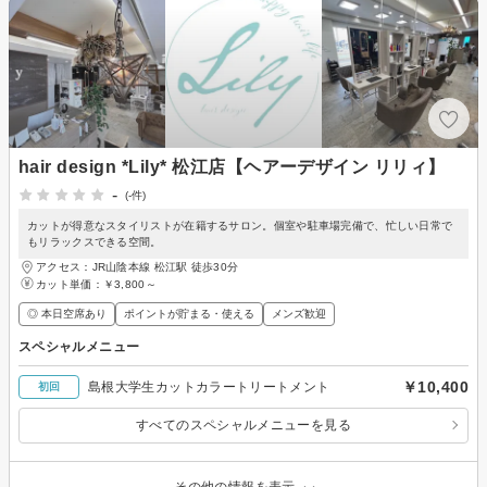
hair design *Lily* 松江店【ヘアーデザイン リリィ】
-
(-件)
カットが得意なスタイリストが在籍するサロン。個室や駐車場完備で、忙しい日常で
もリラックスできる空間。
アクセス：JR山陰本線 松江駅 徒歩30分
カット単価：
￥3,800～
◎ 本日空席あり
ポイントが貯まる・使える
メンズ歓迎
スペシャルメニュー
￥10,400
島根大学生カットカラートリートメント
初回
すべてのスペシャルメニューを見る
その他の情報を表示