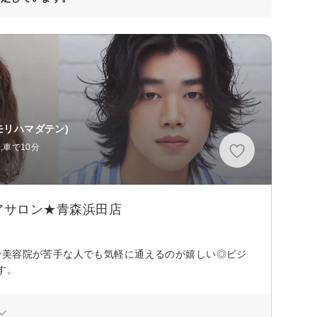
モリハマダテン)
,車で10分
アサロン★青森浜田店
で美容院が苦手な人でも気軽に通えるのが嬉しい◎ビジ
す。