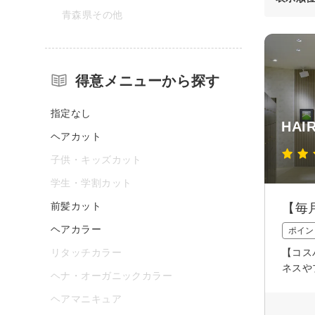
青森県その他
得意メニューから探す
指定なし
HAI
ヘアカット
子供・キッズカット
学生・学割カット
前髪カット
【毎
ヘアカラー
ポイン
リタッチカラー
【コス
ネスや
ヘナ・オーガニックカラー
ヘアマニキュア