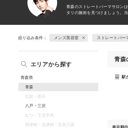
青森の
ストレートパーマ
サロン(
タリの施術を見つけましょう。
絞り込み条件：
メンズ美容室
ストレートパー
青森
エリアから探す
駅
青森県
青森
弘前・黒石
八戸・三沢
むつ・下北半島
西津軽・北津軽・五所川原
表示順