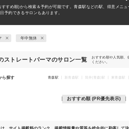
おすすめ順)から検索＆予約が可能です。青森駅などの駅、得意メニ
当日予約できるサロンもあります。
マ
年中無休
おすすめ順や人気順、
のストレートパーマのサロン一覧
ください。
から探す
青森駅
新青森駅
筒井(青森)駅
東青森駅
おすすめ順 (PR優先表示)
位は、サイト掲載料のランク、掲載情報量や質等を総合的に勘案して