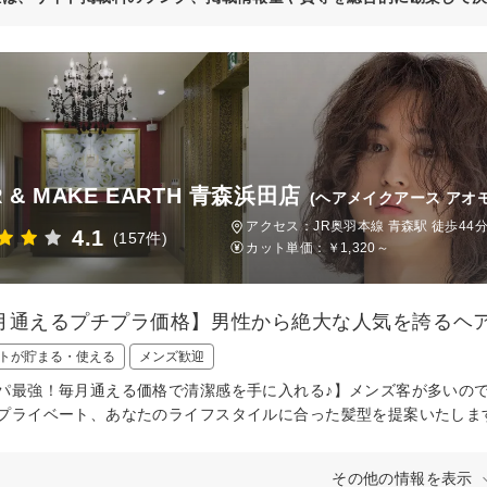
R & MAKE EARTH 青森浜田店
(ヘアメイクアース アオ
アクセス：JR奥羽本線 青森駅 徒歩44分
4.1
(157件)
カット単価：
￥1,320～
月通えるプチプラ価格】男性から絶大な人気を誇るヘ
トが貯まる・使える
メンズ歓迎
パ最強！毎月通える価格で清潔感を手に入れる♪】メンズ客が多いの
プライベート、あなたのライフスタイルに合った髪型を提案いたしま
その他の情報を表示