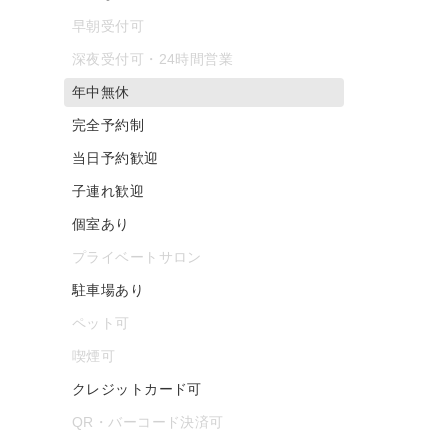
早朝受付可
深夜受付可・24時間営業
年中無休
完全予約制
当日予約歓迎
子連れ歓迎
個室あり
プライベートサロン
駐車場あり
ペット可
喫煙可
クレジットカード可
QR・バーコード決済可