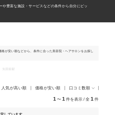
ューや豊富な施設・サービスなどの条件から自分にピッ
価格が安い順などから、条件に合った美容院・ヘアサロンをお探し
矢田前駅
人気が高い順
価格が安い順
口コミ数順
1
1
1
〜
件を表示 / 全
件
決定しています。