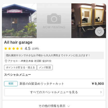
Ail hair garage
4.5
(13件)
隠れ家的サロンで小さなお子様から大人の男性までイケメンに仕上げます！
アクセス：JR東北本線 岩沼駅 徒歩5分
ポイントが貯まる・使える
メンズ歓迎
スペシャルメニュー
￥9,900
新規の白髪染めリッタチ＋カット
初回
すべてのスペシャルメニューを見る
その他の情報を表示