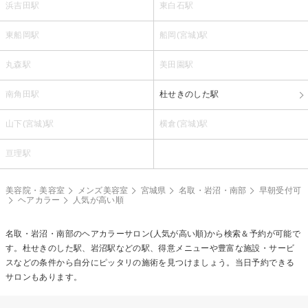
浜吉田駅
東白石駅
東船岡駅
船岡(宮城)駅
丸森駅
美田園駅
南角田駅
杜せきのした駅
山下(宮城)駅
横倉(宮城)駅
亘理駅
美容院・美容室
メンズ美容室
宮城県
名取・岩沼・南部
早朝受付可
ヘアカラー
人気が高い順
名取・岩沼・南部の
ヘアカラー
サロン(人気が高い順)から検索＆予約が可能で
す。杜せきのした駅、岩沼駅などの駅、得意メニューや豊富な施設・サービ
スなどの条件から自分にピッタリの施術を見つけましょう。当日予約できる
サロンもあります。