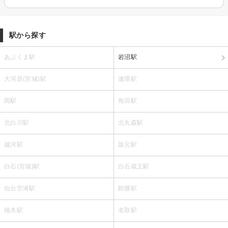
駅から探す
あぶくま駅
岩沼駅
大河原(宮城)駅
逢隈駅
岡駅
角田駅
北白川駅
北丸森駅
越河駅
坂元駅
白石(宮城)駅
白石蔵王駅
仙台空港駅
館腰駅
槻木駅
名取駅