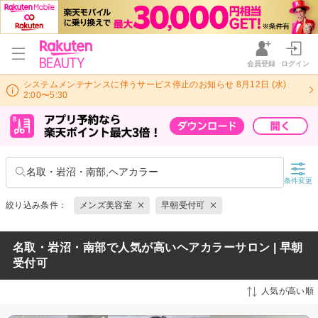
会員登録
ログイン
システムメンテナンスに伴うサービス停止のお知らせ 8月12日 (水)
2:00〜5:30
名取・岩沼・南部,ヘアカラー
条件変更
絞り込み条件：
メンズ美容室
早朝受付可
名取・岩沼・南部で人気が高いヘアカラーサロン | 早朝
受付可
人気が高い順