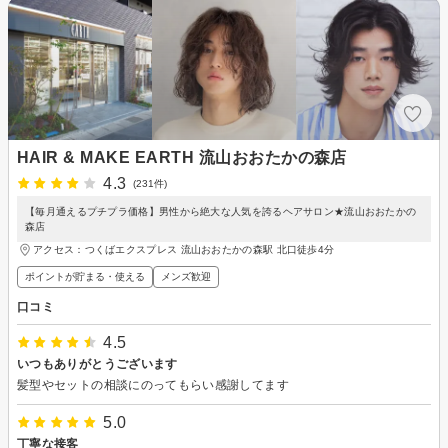
HAIR & MAKE EARTH 流山おおたかの森店
4.3
(231件)
【毎月通えるプチプラ価格】男性から絶大な人気を誇るヘアサロン★流山おおたかの
森店
アクセス：つくばエクスプレス 流山おおたかの森駅 北口徒歩4分
ポイントが貯まる・使える
メンズ歓迎
口コミ
4.5
いつもありがとうございます
髪型やセットの相談にのってもらい感謝してます
5.0
丁寧な接客