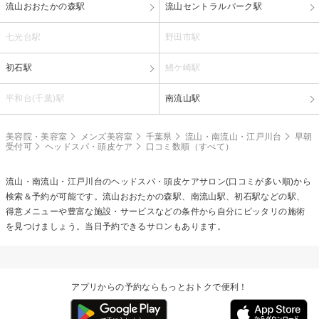
流山おおたかの森駅
流山セントラルパーク駅
七光台駅
野田市駅
初石駅
鰭ケ崎駅
平和台(千葉)駅
南流山駅
美容院・美容室
メンズ美容室
千葉県
流山・南流山・江戸川台
早朝
受付可
ヘッドスパ・頭皮ケア
口コミ数順（すべて）
流山・南流山・江戸川台の
ヘッドスパ・頭皮ケア
サロン(口コミが多い順)から
検索＆予約が可能です。流山おおたかの森駅、南流山駅、初石駅などの駅、
得意メニューや豊富な施設・サービスなどの条件から自分にピッタリの施術
を見つけましょう。当日予約できるサロンもあります。
アプリからの予約ならもっとおトクで便利！