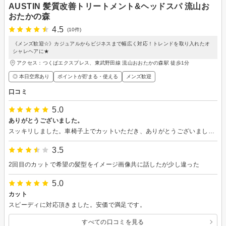
AUSTIN 髪質改善トリートメント&ヘッドスパ 流山お
おたかの森
4.5
(10件)
《メンズ歓迎☆》カジュアルからビジネスまで幅広く対応！トレンドを取り入れたオ
シャレヘアに★
アクセス：つくばエクスプレス、東武野田線 流山おおたかの森駅 徒歩1分
◎ 本日空席あり
ポイントが貯まる・使える
メンズ歓迎
口コミ
5.0
ありがとうございました。
スッキリしました。車椅子上でカットいただき、ありがとうございました。
3.5
2回目のカットで希望の髪型をイメージ画像共に話したが少し違った
5.0
カット
スピーディに対応頂きました。安価で満足です。
すべての口コミを見る