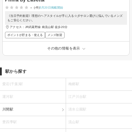
-
(-件)
5月20日掲載開始
《当日予約歓迎》理想のヘアスタイルが手に入る☆彡サロン選びに悩んでいるメンズ
もご安心ください。
アクセス：JR武蔵野線 南流山駅 徒歩20分
ポイントが貯まる・使える
メンズ歓迎
その他の情報を表示
駅から探す
愛宕(千葉)駅
梅郷駅
運河駅
江戸川台駅
川間駅
清水公園駅
豊四季駅
流山駅