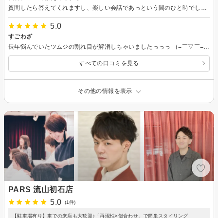
質問したら答えてくれますし、楽しい会話であっという間のひと時でした。
5.0
すごわざ
長年悩んでいたツムジの割れ目が解消しちゃいましたっっっ （=￣▽￣=）Ｖ 神技かと思いましたわっ ∑(°∀°) 信念をもってお仕事されている方で 尊敬しちゃいます (。・人・。)
すべての口コミを見る
その他の情報を表示
PARS 流山初石店
5.0
(1件)
【駐車場有り】車での来店も大歓迎♪「再現性×似合わせ」で簡単スタイリング