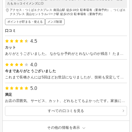
たもカッコイイメンズに◎
アクセス：つくばエクスプレス 南流山駅 徒歩18分 駐車場有（要御予約）、つくばエ
クスプレス 流山セントラルパーク駅 徒歩15分 駐車場有（要御予約）
ポイントが貯まる・使える
メンズ歓迎
口コミ
4.5
カット
ありがとうございました。 なかなか予約がとれないなのが残念！ たまたま空きがあったので今回は良かったです。 雰囲気も落ち着いていて良い美容室なので、次回もリピート！
4.0
今までありがとうございました
これまで長橋さんには5回ほどお世話になりましたが、技術も安定しており、落ち着いた雰囲気で会話も自然に出来たことで非常に居心地が良かったです。 また価格も昨今の物価高に負けないリーズナブルさ。 3月末でご退職なさるのは非常に残念ですが次の職場でもご活躍されることを祈っています。 今までありがとうございました。
5.0
満足
お店の雰囲気、サービス、カット、どれもとてもよかったです。家族にも勧めたい。
すべての口コミを見る
その他の情報を表示