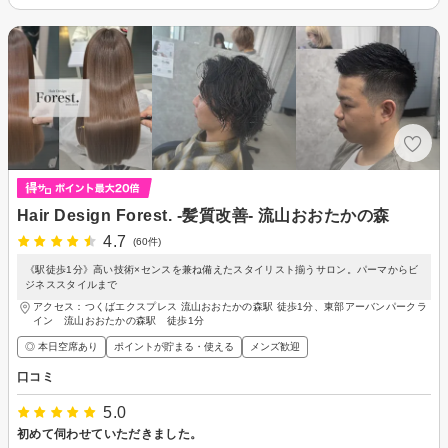
Hair Design Forest. -髪質改善- 流山おおたかの森
4.7
(60件)
《駅徒歩1分》高い技術×センスを兼ね備えたスタイリスト揃うサロン。パーマからビ
ジネススタイルまで
アクセス：つくばエクスプレス 流山おおたかの森駅 徒歩1分、東部アーバンパークラ
イン 流山おおたかの森駅 徒歩1分
◎ 本日空席あり
ポイントが貯まる・使える
メンズ歓迎
口コミ
5.0
初めて伺わせていただきました。