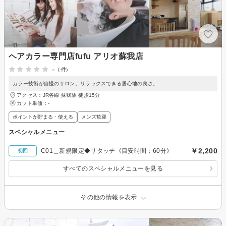
ヘアカラー専門店fufu アリオ蘇我店
-
(-件)
カラー技術が自慢のサロン。リラックスできる居心地の良さ。
アクセス：JR各線 蘇我駅 徒歩15分
カット単価：
-
ポイントが貯まる・使える
メンズ歓迎
スペシャルメニュー
￥2,200
C01＿新規限定◆リタッチ《目安時間：60分》
初回
すべてのスペシャルメニューを見る
その他の情報を表示