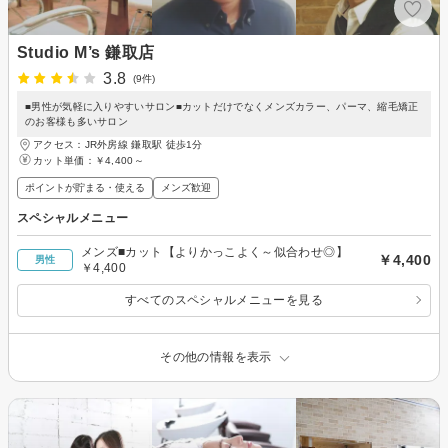
Studio M’s 鎌取店
3.8
(9件)
■男性が気軽に入りやすいサロン■カットだけでなくメンズカラー、パーマ、縮毛矯正
のお客様も多いサロン
アクセス：JR外房線 鎌取駅 徒歩1分
カット単価：
￥4,400～
ポイントが貯まる・使える
メンズ歓迎
スペシャルメニュー
メンズ■カット【よりかっこよく～似合わせ◎】
￥4,400
男性
￥4,400
すべてのスペシャルメニューを見る
その他の情報を表示