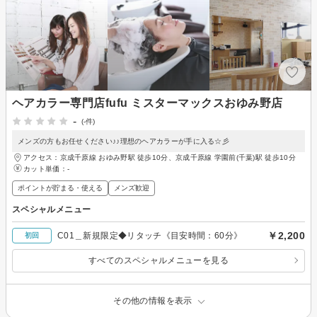
ヘアカラー専門店fufu ミスターマックスおゆみ野店
-
(-件)
メンズの方もお任せください♪♪理想のヘアカラーが手に入る☆彡
アクセス：京成千原線 おゆみ野駅 徒歩10分、京成千原線 学園前(千葉)駅 徒歩10分
カット単価：
-
ポイントが貯まる・使える
メンズ歓迎
スペシャルメニュー
￥2,200
C01＿新規限定◆リタッチ《目安時間：60分》
初回
すべてのスペシャルメニューを見る
その他の情報を表示