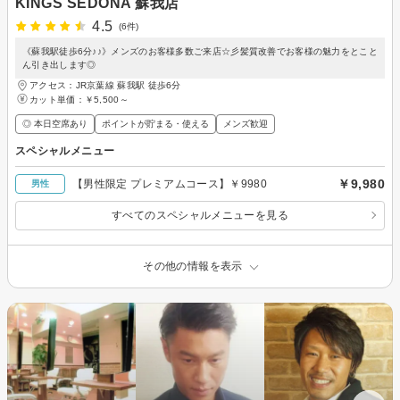
KINGS SEDONA 蘇我店
4.5
(6件)
《蘇我駅徒歩6分♪♪》メンズのお客様多数ご来店☆彡髪質改善でお客様の魅力をとこと
ん引き出します◎
アクセス：JR京葉線 蘇我駅 徒歩6分
カット単価：
￥5,500～
◎ 本日空席あり
ポイントが貯まる・使える
メンズ歓迎
スペシャルメニュー
￥9,980
【男性限定 プレミアムコース】￥9980
男性
すべてのスペシャルメニューを見る
その他の情報を表示