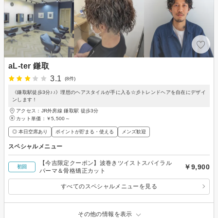
aL-ter 鎌取
3.1
(8件)
《鎌取駅徒歩3分♪♪》理想のヘアスタイルが手に入る☆彡トレンドヘアを自在にデザイ
ンします！
アクセス：JR外房線 鎌取駅 徒歩3分
カット単価：
￥5,500～
◎ 本日空席あり
ポイントが貯まる・使える
メンズ歓迎
スペシャルメニュー
【今吉限定クーポン】波巻きツイストスパイラル
￥9,900
初回
パーマ＆骨格矯正カット
すべてのスペシャルメニューを見る
その他の情報を表示