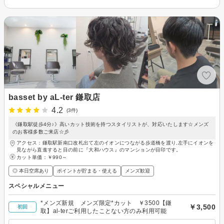
basset by aL-ter 鎌取店
4.2
(3件)
《鎌取駅徒歩4分♪》高いカット技術を持つスタイリストが、対応いたします☆メンズ
のお客様多数ご来店☆彡
アクセス：鎌取駅新南口改札出て左のイオンにつながる歩道橋を渡り,左手にイオンを
見ながら直進すると目の前に『大和ハウス』のマンションが目印です。
カット単価：
￥990～
◎ 本日空席あり
ポイントが貯まる・使える
メンズ歓迎
スペシャルメニュー
*メンズ新規 メンズ限定*カット ￥3500【鎌
￥3,500
初回
取】al-terご利用したことない方のみ利用可能