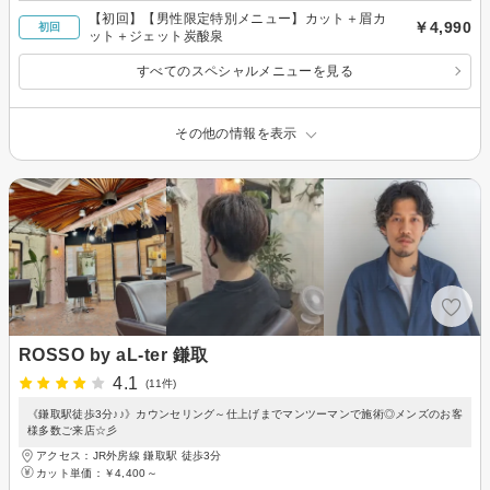
【初回】【男性限定特別メニュー】カット＋眉カ
￥4,990
初回
ット＋ジェット炭酸泉
すべてのスペシャルメニューを見る
その他の情報を表示
ROSSO by aL-ter 鎌取
4.1
(11件)
《鎌取駅徒歩3分♪♪》カウンセリング～仕上げまでマンツーマンで施術◎メンズのお客
様多数ご来店☆彡
アクセス：JR外房線 鎌取駅 徒歩3分
カット単価：
￥4,400～