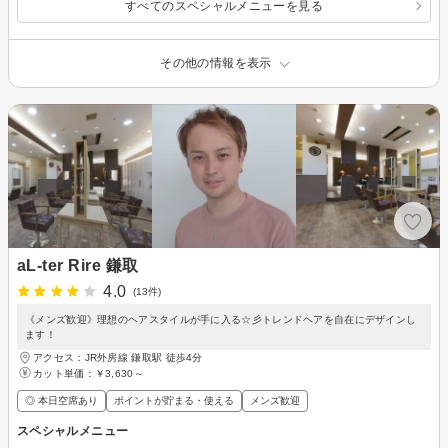
すべてのスペシャルメニューを見る
その他の情報を表示
aL-ter Rire 鎌取
4.0
(13件)
《メンズ歓迎》理想のヘアスタイルが手に入る☆彡トレンドヘアを自在にデザインし
ます！
アクセス：JR外房線 鎌取駅 徒歩4分
カット単価：
￥3,630～
◎ 本日空席あり
ポイントが貯まる・使える
メンズ歓迎
スペシャルメニュー