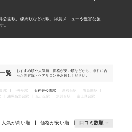
神井公園駅、練馬駅などの駅、得意メニューや豊富な施
す。
おすすめ順や人気順、価格が安い順などから、条件に合
一覧
った美容院・ヘアサロンをお探しください。
京)駅
下井草駅
石神井公園駅
新桜台駅
豊島園駅
駅
練馬高野台駅
光が丘駅
氷川台駅
富士見台駅
人気が高い順
価格が安い順
口コミ数順