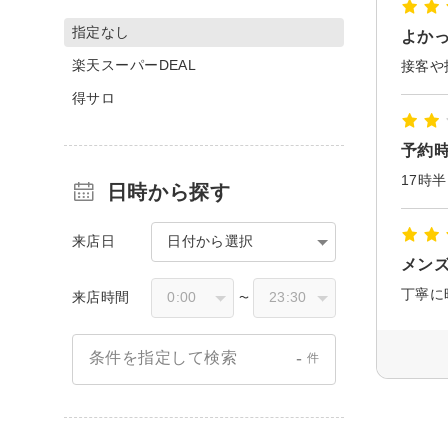
指定なし
よか
楽天スーパーDEAL
接客や
得サロ
予約
日時から探す
来店日
日付から選択
メン
丁寧に
来店時間
〜
-
条件を指定して検索
件