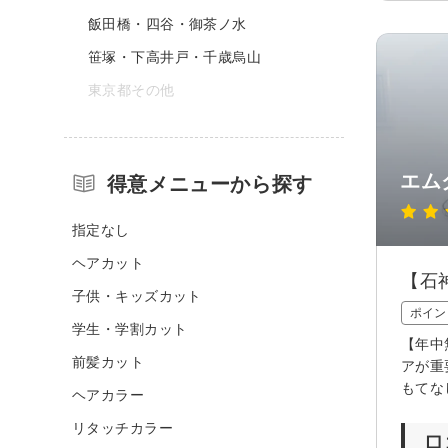
飯田橋・四谷・御茶ノ水
笹塚・下高井戸・千歳烏山
東京都その他
エム
得意メニューから探す
指定なし
ヘアカット
【石
子供・キッズカット
ポイン
学生・学割カット
【年中
前髪カット
アが重
もてな
ヘアカラー
リタッチカラー
口