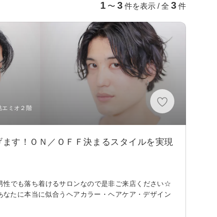
1
3
3
〜
件を表示 / 全
件
結エミオ２階
げます！ＯＮ／ＯＦＦ決まるスタイルを実現
男性でも落ち着けるサロンなので是非ご来店ください☆
、あなたに本当に似合うヘアカラー・ヘアケア・デザイン