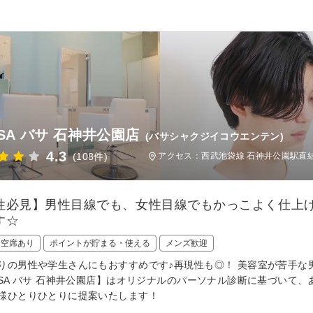
SSA バサ 石神井公園店
(バサシャクジイコウエンテン)
4.3
(108件)
アクセス：西武池袋線 石神井公園駅直
性必見】男性目線でも、女性目線でもかっこよく仕上
す☆
日空席あり
ポイントが貯まる・使える
メンズ歓迎
りの男性や学生さんにもおすすめです♪再現性も◎！ 美容室が苦手な
SSA バサ 石神井公園店】はオリジナルのパーソナル診断に基づいて
様ひとりひとりに提案いたします！