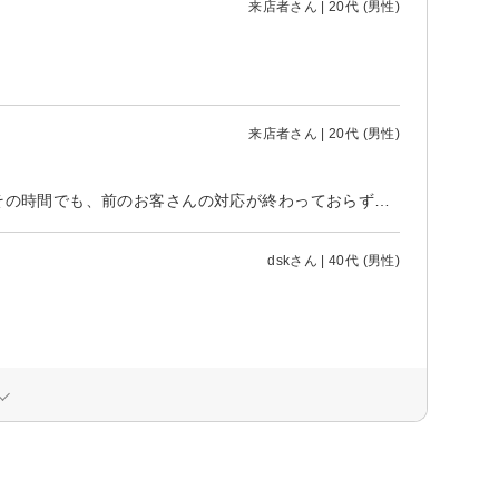
来店者さん | 20代 (男性)
来店者さん | 20代 (男性)
17時半に予約を取ったのですが、実際に開始をしたのが18時すぎでした。 その時間でも、前のお客さんの対応が終わっておらず、並行しつつの対応をされました。
dskさん | 40代 (男性)