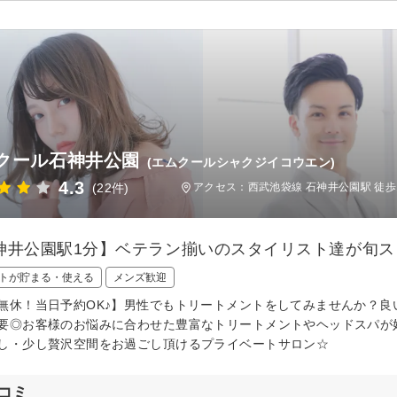
クール石神井公園
(エムクールシャクジイコウエン)
4.3
(22件)
アクセス：西武池袋線 石神井公園駅 徒歩
神井公園駅1分】ベテラン揃いのスタイリスト達が旬ス
トが貯まる・使える
メンズ歓迎
無休！当日予約OK♪】男性でもトリートメントをしてみませんか？
要◎お客様のお悩みに合わせた豊富なトリートメントやヘッドスパが
し・少し贅沢空間をお過ごし頂けるプライベートサロン☆
コミ