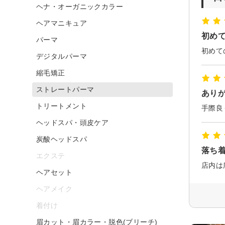
ヘナ・オーガニックカラー
ヘアマニキュア
初め
パーマ
初めて
デジタルパーマ
縮毛矯正
ストレートパーマ
あり
トリートメント
手際良
ヘッドスパ・頭皮ケア
炭酸ヘッドスパ
落ち
エクステ
ヘアセット
ヘアメイク
着付け
眉カット・眉カラー・脱色(ブリーチ)