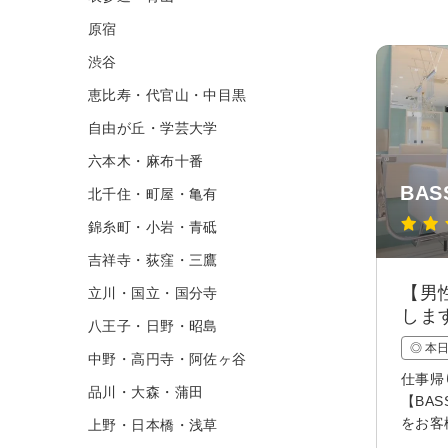
原宿
渋谷
恵比寿・代官山・中目黒
自由が丘・学芸大学
六本木・麻布十番
BA
北千住・町屋・亀有
錦糸町・小岩・青砥
吉祥寺・荻窪・三鷹
【男
立川・国立・国分寺
しま
八王子・日野・昭島
◎ 本
中野・高円寺・阿佐ヶ谷
仕事帰
品川・大森・蒲田
【BA
をお客
上野・日本橋・浅草