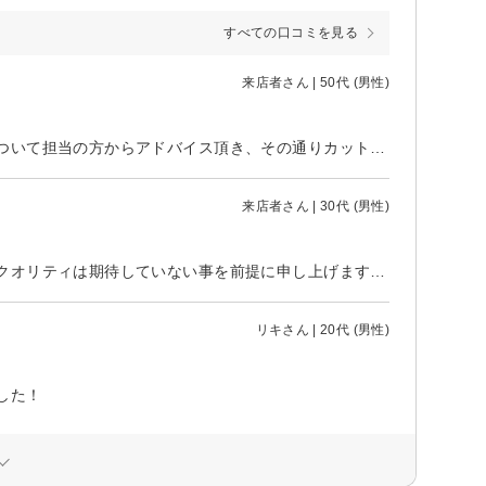
すべての口コミを見る
来店者さん | 50代 (男性)
いつもどのようにセットしているか伝えたところ、カットする向きや長さについて担当の方からアドバイス頂き、その通りカット頂きました。 提案自体が新鮮だったのもありますが、セットが楽になりました。 カラーも希望通りの自然な色になっているかと思います。 ありがとうございました。
来店者さん | 30代 (男性)
メンズカットなので髪がすぐに伸びるために、そこを整えて貰えれば細かなクオリティは期待していない事を前提に申し上げます カットがすぐに終わり、洗い流して下さったが 「カットケープと呼ばれるエプロンを外す際に髪の毛が洋服に大量に付着」 「渡されたタオルが激熱」 「そのタオルが臭い」 乾かして終了の流れに持っていかれたが、明らかに切り忘れている部分があったので指摘すると、そこから色々カットをし始め。細かな毛が残ったまま帰らされた。 家族に薦められて訪れたがとても残念だった
リキさん | 20代 (男性)
した！