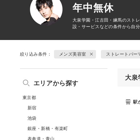
年中無休
大泉学園・江古田・練馬の
スト
設・サービスなどの条件から自
絞り込み条件：
メンズ美容室
ストレートパー
大泉
エリアから探す
東京都
駅
新宿
池袋
銀座・新橋・有楽町
表参道・青山