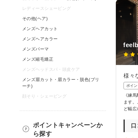
レディースシェービング
その他(ヘア)
メンズヘアカット
メンズヘアカラー
feel
メンズパーマ
メンズ縮毛矯正
メンズヘッドスパ・頭皮ケア
様々
メンズ眉カット・眉カラー・脱色(ブリ
ーチ)
ポイン
《練馬
顔そり・シェービング
ます。
ど幅広い
ポイントキャンペーンか
口
ら探す