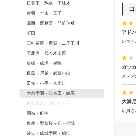
日暮里・駒込・千駄木
口
赤羽・十条・王子
葛西・西葛西・門前仲町
アド
町田
三軒茶屋・用賀・二子玉川
下北沢・代々木上原
板橋・成増・巣鴨
ガッ
目黒・戸越・武蔵小山
田無・小平・久米川
大泉学園・江古田・練馬
大満
東久留米・ひばりヶ丘
店員さ
調布・府中
多摩・聖蹟桜ヶ丘・稲城
経堂・成城学園・狛江