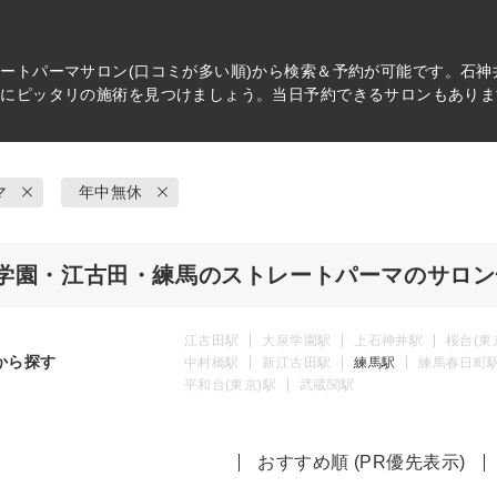
レートパーマ
サロン(口コミが多い順)から検索＆予約が可能です。石
分にピッタリの施術を見つけましょう。当日予約できるサロンもありま
マ
年中無休
学園・江古田・練馬のストレートパーマのサロン
江古田駅
大泉学園駅
上石神井駅
桜台(東
から探す
中村橋駅
新江古田駅
練馬駅
練馬春日町
平和台(東京)駅
武蔵関駅
おすすめ順 (PR優先表示)