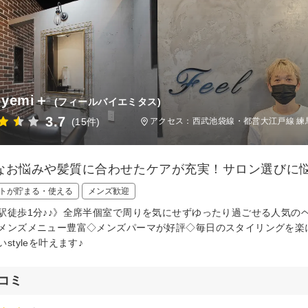
byemi＋
(フィールバイエミタス)
3.7
(15件)
アクセス：西武池袋線・都営大江戸線 練馬
なお悩みや髪質に合わせたケアが充実！サロン選びに
トが貯まる・使える
メンズ歓迎
駅徒歩1分♪♪》全席半個室で周りを気にせずゆったり過ごせる人気の
メンズメニュー豊富◇メンズパーマが好評◇毎日のスタイリングを楽
styleを叶えます♪
コミ