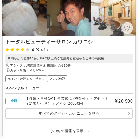
トータルビューティーサロン カワニシ
4.3
(3件)
川崎駅から徒歩15分。86年以上続く老舗美容室だからこその高技術！
アクセス：JR東海道本線 川崎駅 徒歩15分
カット単価：
￥1,100～
ポイントが貯まる・使える
メンズ歓迎
スペシャルメニュー
【時短・早朝OK】卒業式に♪袴着付＋ヘアセット
￥20,900
全員
（髪飾り付き）＋メイク 20900円
すべてのスペシャルメニューを見る
その他の情報を表示