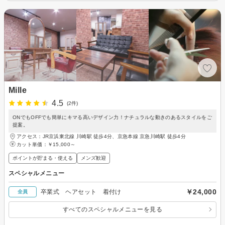
Mille
4.5
(2件)
ONでもOFFでも簡単にキマる高いデザイン力！ナチュラルな動きのあるスタイルをご
提案。
アクセス：JR京浜東北線 川崎駅 徒歩4分、京急本線 京急川崎駅 徒歩4分
カット単価：
￥15,000～
ポイントが貯まる・使える
メンズ歓迎
スペシャルメニュー
￥24,000
卒業式 ヘアセット 着付け
全員
すべてのスペシャルメニューを見る