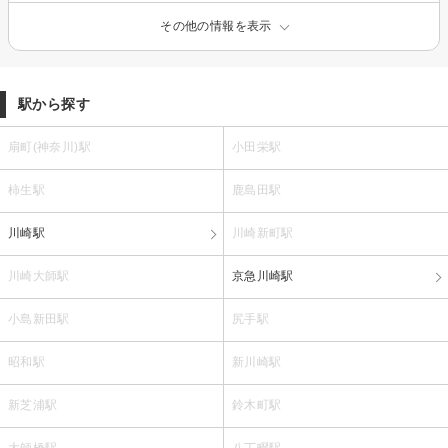
その他の情報を表示
駅から探す
扇町(神奈川)駅
小田栄駅
柿生駅
鹿島田駅
川崎駅
川崎新町駅
川崎大師駅
京急川崎駅
小島新田駅
尻手駅
昭和駅
新川崎駅
新芝浦駅
鈴木町駅
大師橋駅
八丁畷駅