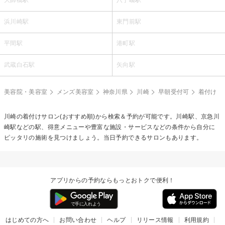
浜川崎駅
東門前駅
平間駅
港町駅
武蔵白石駅
矢向駅
美容院・美容室
メンズ美容室
神奈川県
川崎
早朝受付可
着付け
川崎の
着付け
サロン(おすすめ順)から検索＆予約が可能です。川崎駅、京急川
崎駅などの駅、得意メニューや豊富な施設・サービスなどの条件から自分に
ピッタリの施術を見つけましょう。当日予約できるサロンもあります。
アプリからの予約ならもっとおトクで便利！
はじめての方へ
お問い合わせ
ヘルプ
リリース情報
利用規約