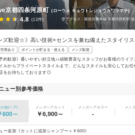
uwe京都四条河原町
(ローウェ キョウトシジョウカワラマチ)
4.8
(12件)
アクセス：阪急京都本線 京都河原町駅 徒
ンズ歓迎☆》高い技術×センスを兼ね備えたスタイリス
日空席あり
ポイントが貯まる・使える
メンズ歓迎
予約歓迎》通いやすい好立地♪♪経験豊富なスタッフがお客様のライ
イルからプライベートスタイルまで、どんなスタイルも安心してお任
店をお待ちしております◎
ニュー別参考価格
の他(ヘア)
メンズヘアカット
メンズヘアカラー
メン
￥600～
￥6,900～
-
ュー追加《カットに追加シャンプー＋￥600》