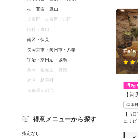
桂・花園・嵐山
上京区・左京区・北区
山科・東山
南区・伏見
長岡京市・向日市・八幡
Fe's
宇治・京田辺・城陽
亀岡・福知山・舞鶴
木津・精華町
京都府その他
【河
◎ 本
【当日
得意メニューから探す
にリピ
指定なし
メ