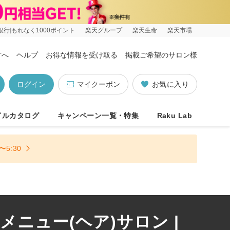
銀行]もれなく1000ポイント
楽天グループ
楽天生命
楽天市場
方へ
ヘルプ
お得な情報を受け取る
掲載ご希望のサロン様
ログイン
マイクーポン
お気に入り
イルカタログ
キャンペーン一覧・特集
Raku Lab
5:30
ニュー(ヘア)サロン |