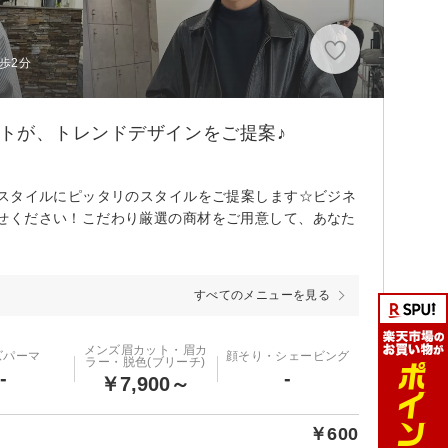
歩2分
トが、トレンドデザインをご提案♪
フスタイルにピッタリのスタイルをご提案します☆ビジネ
せください！こだわり厳選の商材をご用意して、あなた
すべてのメニューを見る
メンズ眉カット・眉カ
ズパーマ
顔そり・シェービング
ラー・脱色(ブリーチ)
-
-
￥7,900～
￥600