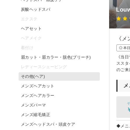
Lo
炭酸ヘッドスパ
エクステ
ヘアセット
ヘアメイク
《メ
着付け
◎ 本
《当日
眉カット・眉カラー・脱色(ブリーチ)
ススタ
レディースシェービング
のご来
その他(ヘア)
メ
メンズヘアカット
メンズヘアカラー
そ
メンズパーマ
メンズ縮毛矯正
メンズヘッドスパ・頭皮ケア
◆メニ