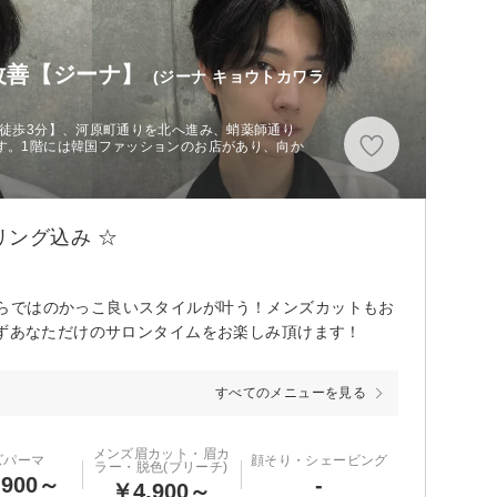
質改善【ジーナ】
(ジーナ キョウトカワラ
 徒歩3分】、河原町通りを北へ進み、蛸薬師通り
す。1階には韓国ファッションのお店があり、向か
。
リング込み ☆
らではのかっこ良いスタイルが叶う！メンズカットもお
せずあなただけのサロンタイムをお楽しみ頂けます！
すべてのメニューを見る
メンズ眉カット・眉カ
ズパーマ
顔そり・シェービング
ラー・脱色(ブリーチ)
,900～
-
￥4,900～