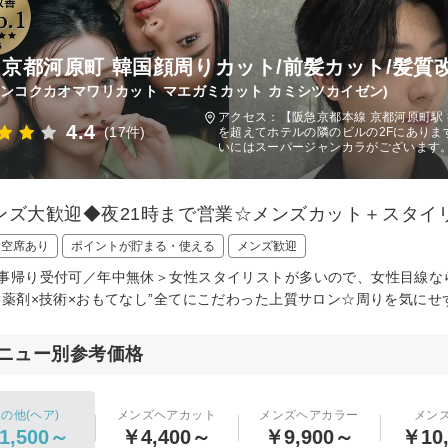
na 京都河原町 韓国顔周りカット/前髪カット/髪
カンコクカオマワリカット マエガミカット カミシツカイゼン)
アクセス：【阪急京都本線 京都河原町駅
4.4
(17件)
を超えてホテルの隣のビルの2Fにありま
いにはスーパージャンカラがございます
ンズ大歓迎◆夜21時まで営業☆メンズカット＋スタイ
日空席あり
ポイントが貯まる・使える
メンズ歓迎
事帰り受付可／年中無休＞女性スタイリストが多いので、女性目線な
“薬剤×技術×おもてなし”全てにこだわった上質サロン☆周りを気に
ニュー別参考価格
の他(ヘア)
メンズヘアカット
メンズヘアカラー
メン
1,500～
￥4,400～
￥9,900～
￥10