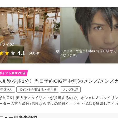
(フィス)
アクセス：阪急京都本線 河原町駅 すぐ
4.1
(660件)
になります。
原町駅徒歩1分】当日予約OK/年中無休/メンズ/メンズ
日空席あり
ポイントが貯まる・使える
メンズ歓迎
予約OK】実力派スタイリストが担当するので、オシャレ＆スタイリ
ーターの方も多数♪男性ならではの髪質や、クセ・悩みを解決してく
ニュー別参考価格