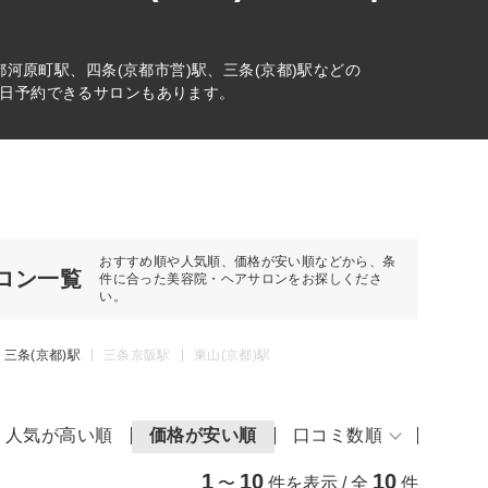
河原町駅、四条(京都市営)駅、三条(京都)駅などの
日予約できるサロンもあります。
おすすめ順や人気順、価格が安い順などから、条
ロン一覧
件に合った美容院・ヘアサロンをお探しくださ
い。
三条(京都)駅
三条京阪駅
東山(京都)駅
人気が高い順
価格が安い順
口コミ数順
1
10
10
〜
件を表示 / 全
件