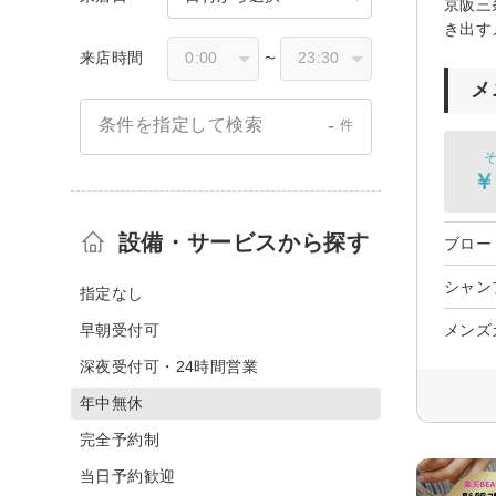
京阪三
き出す
来店時間
〜
メ
-
条件を指定して検索
件
そ
￥
設備・サービスから探す
ブロー
シャン
指定なし
早朝受付可
メンズ
深夜受付可・24時間営業
年中無休
完全予約制
当日予約歓迎