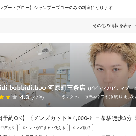
ンプー・ブロー】シャンプーブローのみの料金になります
その他の情報を表示
bidi.bobbidi.boo 河原町三条店
(ビビディバビディブー
4.3
(47件)
アクセス：京阪本線 三条(京都)駅 徒歩
日予約OK】《メンズカット￥4,000-》三条駅徒歩3
日空席あり
ポイントが貯まる・使える
メンズ歓迎