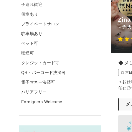
子連れ歓迎
個室あり
Zi
プライベートサロン
マチ 
駐車場あり
ペット可
喫煙可
◆メ
クレジットカード可
QR・バーコード決済可
◎ 本
＜お仕
電子マネー決済可
任せ◎
バリアフリー
Foreigners Welcome
メ
そ
￥