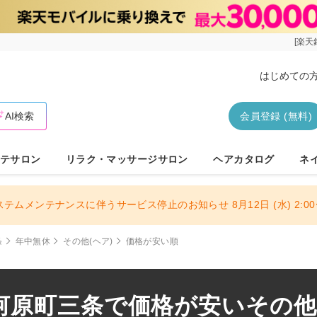
[楽天
はじめての
AI検索
会員登録 (無料)
テサロン
リラク・マッサージサロン
ヘアカタログ
ネ
ステムメンテナンスに伴うサービス停止のお知らせ 8月12日 (水) 2:00〜
条
年中無休
その他(ヘア)
価格が安い順
原町三条で価格が安いその他メ