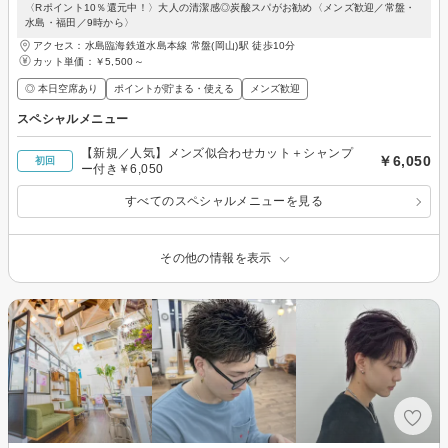
〈Rポイント10％還元中！〉大人の清潔感◎炭酸スパがお勧め〈メンズ歓迎／常盤・
水島・福田／9時から〉
アクセス：水島臨海鉄道水島本線 常盤(岡山)駅 徒歩10分
カット単価：
￥5,500～
◎ 本日空席あり
ポイントが貯まる・使える
メンズ歓迎
スペシャルメニュー
【新規／人気】メンズ似合わせカット＋シャンプ
￥6,050
初回
ー付き￥6,050
すべてのスペシャルメニューを見る
その他の情報を表示