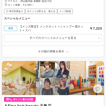
アクセス：JR山陽本線 倉敷駅 徒歩15分
カット単価：
￥3,580～
◎ 本日空席あり
ポイントが貯まる・使える
メンズ歓迎
スペシャルメニュー
【メンズ限定】メンズカット＋シャンプー眉カッ
￥7,220
初回
ト＋スパ
すべてのスペシャルメニューを見る
その他の情報を表示
＆Fine hair beauty 玉島店