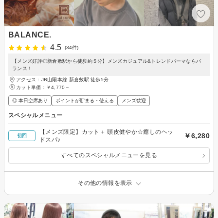
BALANCE.
4.5
(34件)
【メンズ好評◎新倉敷駅から徒歩約５分】メンズカジュアル&トレンドパーマならバ
ランス！
アクセス：JR山陽本線 新倉敷駅 徒歩5分
カット単価：
￥4,770～
◎ 本日空席あり
ポイントが貯まる・使える
メンズ歓迎
スペシャルメニュー
【メンズ限定】カット＋ 頭皮健やか☆癒しのヘッ
￥6,280
初回
ドスパ♪
すべてのスペシャルメニューを見る
その他の情報を表示