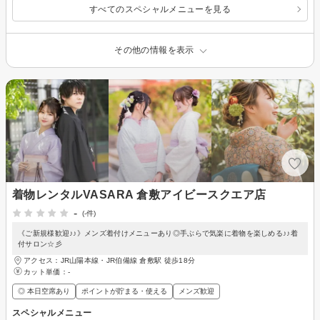
すべてのスペシャルメニューを見る
その他の情報を表示
着物レンタルVASARA 倉敷アイビースクエア店
-
(-件)
《ご新規様歓迎♪♪》メンズ着付けメニューあり◎手ぶらで気楽に着物を楽しめる♪♪着
付サロン☆彡
アクセス：JR山陽本線・JR伯備線 倉敷駅 徒歩18分
カット単価：
-
◎ 本日空席あり
ポイントが貯まる・使える
メンズ歓迎
スペシャルメニュー