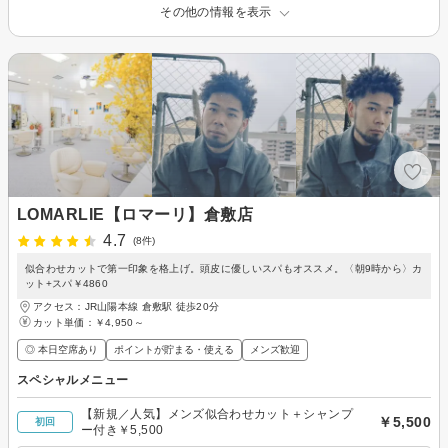
その他の情報を表示
LOMARLIE【ロマーリ】倉敷店
4.7
(8件)
似合わせカットで第一印象を格上げ。頭皮に優しいスパもオススメ。〈朝9時から〉カ
ット+スパ￥4860
アクセス：JR山陽本線 倉敷駅 徒歩20分
カット単価：
￥4,950～
◎ 本日空席あり
ポイントが貯まる・使える
メンズ歓迎
スペシャルメニュー
【新規／人気】メンズ似合わせカット＋シャンプ
￥5,500
初回
ー付き￥5,500