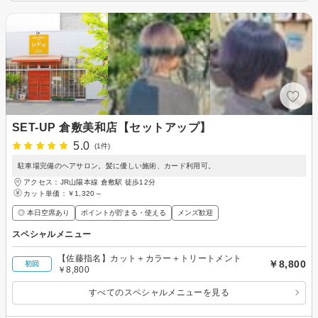
SET-UP 倉敷美和店【セットアップ】
5.0
(1件)
駐車場完備のヘアサロン。髪に優しい施術、カード利用可。
アクセス：JR山陽本線 倉敷駅 徒歩12分
カット単価：
￥1,320～
◎ 本日空席あり
ポイントが貯まる・使える
メンズ歓迎
スペシャルメニュー
【佐藤指名】カット＋カラー＋トリートメント
￥8,800
初回
￥8,800
すべてのスペシャルメニューを見る