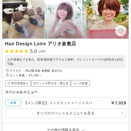
Hair Design Loire アリオ倉敷店
5.0
(1件)
お子様連れでも安心。駐車場完備でアクセス便利。クレジットカードやQR決済も対応
可能。
アクセス：JR山陽本線 倉敷駅 徒歩5分
カット単価：
￥5,280～
◎ 本日空席あり
ポイントが貯まる・使える
メンズ歓迎
スペシャルメニュー
￥7,029
【メンズ限定】メンズカット＋ヘッドスパ
全員
すべてのスペシャルメニューを見る
その他の情報を表示