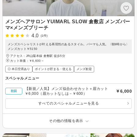
メンズヘアサロン YUIMARL SLOW 倉敷店 メンズパー
マ×メンズブリーチ
4.0
(1件)
メンズスペシャリストが叶える再現性のあるスタイル。パーマも人気。〈朝9時から〉
メンズカット￥5150
アクセス：JR山陽本線 倉敷駅 徒歩5分
カット単価：
￥6,600～
◎ 本日空席あり
ポイントが貯まる・使える
メンズ歓迎
スペシャルメニュー
【新規／人気】メンズ似合わせカット＋眉カット
￥6,000
初回
￥6,000（眉カットなしは－￥600）
すべてのスペシャルメニューを見る
その他の情報を表示