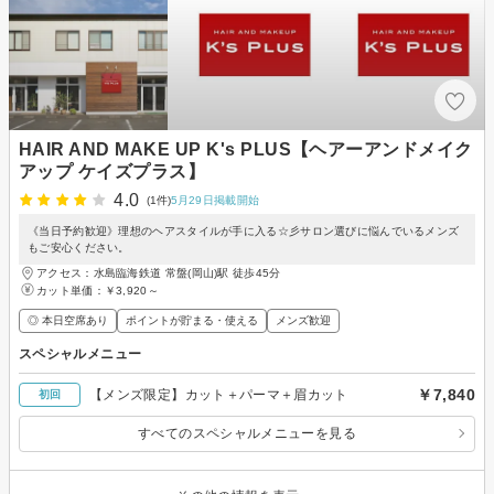
HAIR AND MAKE UP K's PLUS【ヘアーアンドメイク
アップ ケイズプラス】
4.0
(1件)
5月29日掲載開始
《当日予約歓迎》理想のヘアスタイルが手に入る☆彡サロン選びに悩んでいるメンズ
もご安心ください。
アクセス：水島臨海鉄道 常盤(岡山)駅 徒歩45分
カット単価：
￥3,920～
◎ 本日空席あり
ポイントが貯まる・使える
メンズ歓迎
スペシャルメニュー
￥7,840
【メンズ限定】カット＋パーマ＋眉カット
初回
すべてのスペシャルメニューを見る