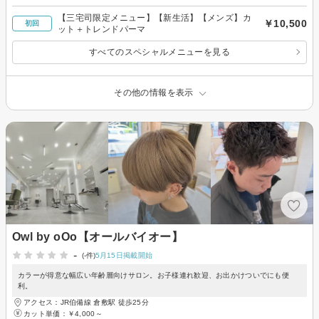
【三宅司限定メニュー】【新生活】【メンズ】カ
￥10,500
初回
ット＋トレンドパーマ
すべてのスペシャルメニューを見る
その他の情報を表示
Owl by oOo【オールバイオー】
-
(-件)
5月15日掲載開始
カラーが得意な幅広い年齢層向けサロン。お子様連れ歓迎、お出かけついでにも便
利。
アクセス：JR伯備線 倉敷駅 徒歩25分
カット単価：
￥4,000～