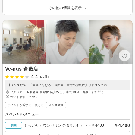
その他の情報を表示
Ve-nus 倉敷店
4.4
(32件)
【メンズ歓迎】「気軽に行ける」雰囲気…貴方のお気に入りサロンに◎
アクセス：JR伯備線 倉敷駅 徒歩27分／車で10分、倉敷市役所近く
カット単価：
￥660～
ポイントが貯まる・使える
メンズ歓迎
スペシャルメニュー
￥4,400
しっかりカウンセリング似合わせカット￥4400
初回