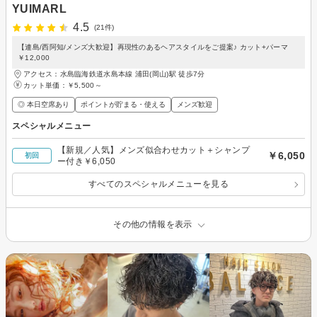
YUIMARL
4.5
(21件)
【連島/西阿知/メンズ大歓迎】再現性のあるヘアスタイルをご提案♪ カット+パーマ
￥12,000
アクセス：水島臨海鉄道水島本線 浦田(岡山)駅 徒歩7分
カット単価：
￥5,500～
◎ 本日空席あり
ポイントが貯まる・使える
メンズ歓迎
スペシャルメニュー
【新規／人気】メンズ似合わせカット＋シャンプ
￥6,050
初回
ー付き￥6,050
すべてのスペシャルメニューを見る
その他の情報を表示