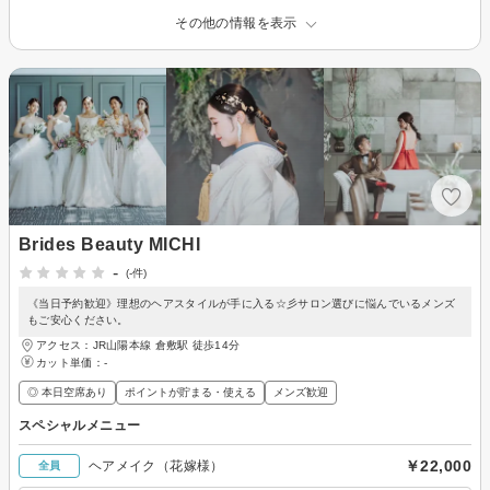
その他の情報を表示
Brides Beauty MICHI
-
(-件)
《当日予約歓迎》理想のヘアスタイルが手に入る☆彡サロン選びに悩んでいるメンズ
もご安心ください。
アクセス：JR山陽本線 倉敷駅 徒歩14分
カット単価：
-
◎ 本日空席あり
ポイントが貯まる・使える
メンズ歓迎
スペシャルメニュー
￥22,000
ヘアメイク（花嫁様）
全員