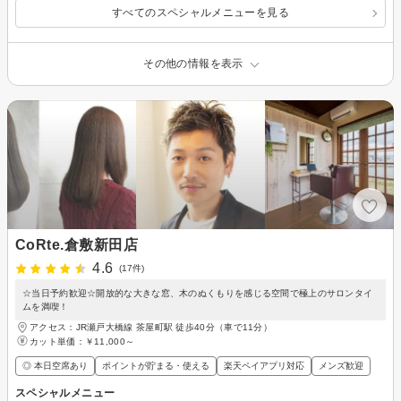
すべてのスペシャルメニューを見る
その他の情報を表示
CoRte.倉敷新田店
4.6
(17件)
☆当日予約歓迎☆開放的な大きな窓、木のぬくもりを感じる空間で極上のサロンタイ
ムを満喫！
アクセス：JR瀬戸大橋線 茶屋町駅 徒歩40分（車で11分）
カット単価：
￥11,000～
◎ 本日空席あり
ポイントが貯まる・使える
楽天ペイアプリ対応
メンズ歓迎
スペシャルメニュー