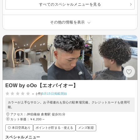
すべてのスペシャルメニューを見る
その他の情報を表示
EOW by oOo【エオバイオー】
-
(-件)
5月15日掲載開始
カラーが上手なサロン。お子様連れも安心の駐車場完備。クレジットカードも使用可
能。
アクセス：JR伯備線 倉敷駅 徒歩31分
カット単価：
￥4,200～
◎ 本日空席あり
ポイントが貯まる・使える
メンズ歓迎
スペシャルメニュー