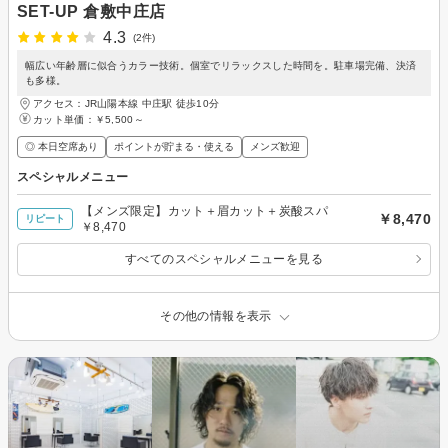
SET-UP 倉敷中庄店
4.3
(2件)
幅広い年齢層に似合うカラー技術。個室でリラックスした時間を。駐車場完備、決済
も多様。
アクセス：JR山陽本線 中庄駅 徒歩10分
カット単価：
￥5,500～
◎ 本日空席あり
ポイントが貯まる・使える
メンズ歓迎
スペシャルメニュー
【メンズ限定】カット＋眉カット＋炭酸スパ
￥8,470
リピート
￥8,470
すべてのスペシャルメニューを見る
その他の情報を表示