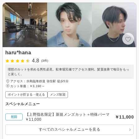
haru*hana
4.8
(3件)
理想のカットを求める男性必見。駐車場完備でアクセス便利。髪質改善で毎日をもっ
と楽しく。
アクセス：水島臨海鉄道 弥生駅 徒歩5分
カット単価：
￥3,190～
ポイントが貯まる・使える
メンズ歓迎
スペシャルメニュー
【上野指名限定】新規メンズカット＋特殊パーマ
￥11,000
初回
￥11,000
すべてのスペシャルメニューを見る