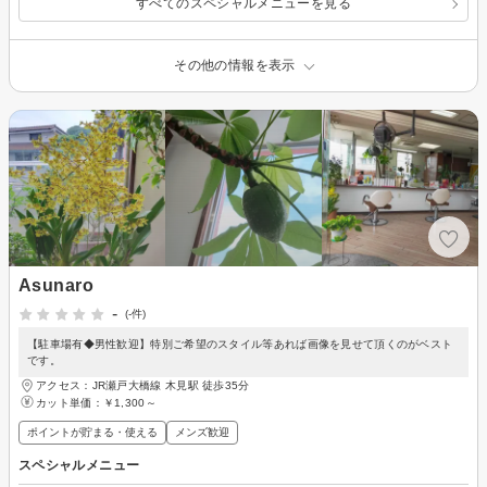
すべてのスペシャルメニューを見る
その他の情報を表示
Asunaro
-
(-件)
【駐車場有◆男性歓迎】特別ご希望のスタイル等あれば画像を見せて頂くのがベスト
です。
アクセス：JR瀬戸大橋線 木見駅 徒歩35分
カット単価：
￥1,300～
ポイントが貯まる・使える
メンズ歓迎
スペシャルメニュー