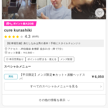
cure kurashiki
4.3
(60件)
【駐車場完備】身だしなみは男の基本！手軽にスタイルチェンジ☆
アクセス：JR伯備線 倉敷駅 徒歩21分（車で7分）
カット単価：
￥4,840～
◎ 本日空席あり
ポイントが貯まる・使える
メンズ歓迎
スペシャルメニュー
【平日限定】メンズ限定★カット＋炭酸ヘッドス
￥6,050
男性
パ
すべてのスペシャルメニューを見る
その他の情報を表示