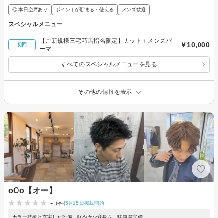
◎ 本日空席あり
ポイントが貯まる・使える
メンズ歓迎
スペシャルメニュー
【ご新規様三宅巧馬指名限定】カット＋メンズパ
￥10,000
初回
ーマ
すべてのスペシャルメニューを見る
その他の情報を表示
oOo【オー】
-
(-件)
5月15日掲載開始
カラー技術と充実した設備。軽やかな変身を。駐車場完備。