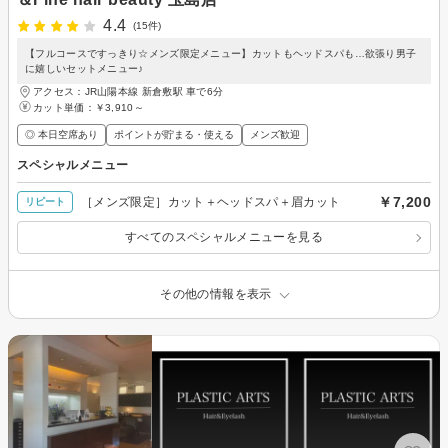
4.4
(15件)
【フルコースですっきり☆メンズ限定メニュー】カットもヘッドスパも…欲張り男子
に嬉しいセットメニュー♪
アクセス：JR山陽本線 新倉敷駅 車で6分
カット単価：
￥3,910～
◎ 本日空席あり
ポイントが貯まる・使える
メンズ歓迎
スペシャルメニュー
￥7,200
［メンズ限定］カット＋ヘッドスパ＋眉カット
リピート
すべてのスペシャルメニューを見る
その他の情報を表示