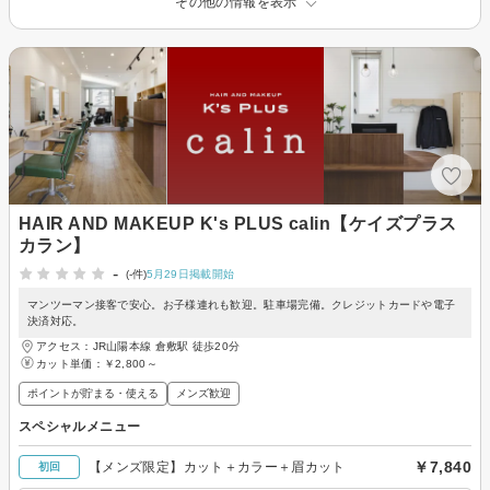
その他の情報を表示
HAIR AND MAKEUP K's PLUS calin【ケイズプラス
カラン】
-
(-件)
5月29日掲載開始
マンツーマン接客で安心。お子様連れも歓迎。駐車場完備。クレジットカードや電子
決済対応。
アクセス：JR山陽本線 倉敷駅 徒歩20分
カット単価：
￥2,800～
ポイントが貯まる・使える
メンズ歓迎
スペシャルメニュー
￥7,840
【メンズ限定】カット＋カラー＋眉カット
初回