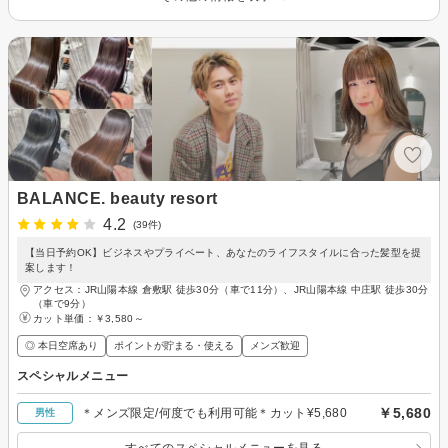
BALANCE. beauty resort
4.2
(39件)
【当日予約OK】ビジネスやプライベート、あなたのライフスタイルに合った髪型を提
案します！
アクセス：JR山陽本線 倉敷駅 徒歩30分（車で11分）、JR山陽本線 中庄駅 徒歩30分
（車で9分）
カット単価：
￥3,580～
◎ 本日空席あり
ポイントが貯まる・使える
メンズ歓迎
スペシャルメニュー
￥5,680
＊メンズ限定/何度でも利用可能＊カット¥5,680
男性
すべてのスペシャルメニューを見る