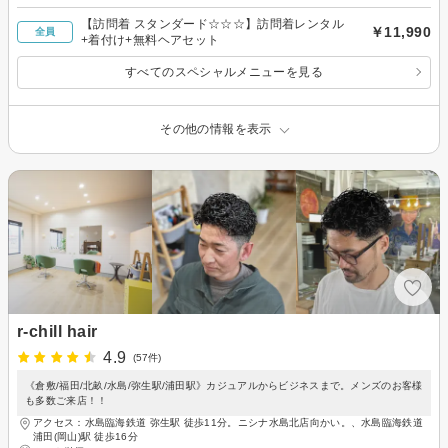
【訪問着 スタンダード☆☆☆】訪問着レンタル
￥11,990
全員
+着付け+無料ヘアセット
すべてのスペシャルメニューを見る
その他の情報を表示
r-chill hair
4.9
(57件)
《倉敷/福田/北畝/水島/弥生駅/浦田駅》カジュアルからビジネスまで。メンズのお客様
も多数ご来店！！
アクセス：水島臨海鉄道 弥生駅 徒歩11分。ニシナ水島北店向かい。、水島臨海鉄道
浦田(岡山)駅 徒歩16分