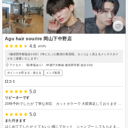
Agu hair sourire 岡山下中野店
4.6
(45件)
《備前西市駅徒歩13分》1年にたった数回の美容院。カッコよく見えるメンズスタイ
ルをご提案いたします♪
アクセス：《駐車場あり》 JR瀬戸大橋線 備前西市駅 徒歩13分
ポイントが貯まる・使える
メンズ歓迎
口コミ
5.0
リピーターです
20時予約でしたが 丁寧な対応 カットカラーで 大変満足しております またよろしくお願いします
5.0
また行きます
はじめてでしたが とてもいい感じでカット シャンプー してもらえました 次回はカラーもお願いしようと 思います