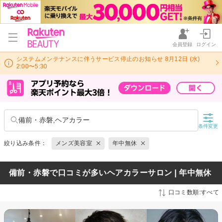
会員登録
ログイン
システムメンテナンスに伴うサービス停止のお知らせ 8月12日 (水)
2:00〜5:30
備前・赤磐,ヘアカラー
条件変更
絞り込み条件：
メンズ美容室
年中無休
備前・赤磐で口コミが多いヘアカラーサロン | 年中無休
口コミ数順:すべて