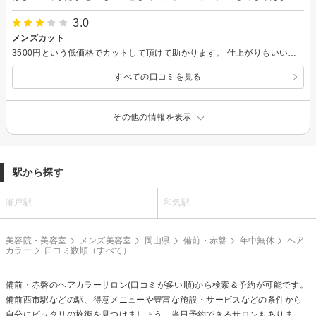
3.0
メンズカット
3500円という低価格でカットして頂けて助かります。 仕上がりもいい感じでまた利用したいです。
すべての口コミを見る
その他の情報を表示
駅から探す
瀬戸駅
和気駅
美容院・美容室
メンズ美容室
岡山県
備前・赤磐
年中無休
ヘア
カラー
口コミ数順（すべて）
備前・赤磐の
ヘアカラー
サロン(口コミが多い順)から検索＆予約が可能です。
備前西市駅などの駅、得意メニューや豊富な施設・サービスなどの条件から
自分にピッタリの施術を見つけましょう。当日予約できるサロンもありま