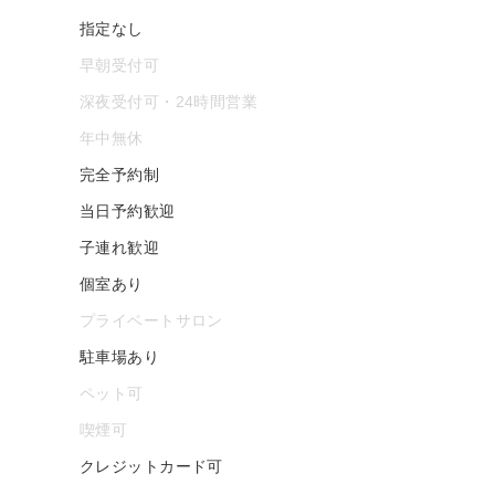
指定なし
早朝受付可
深夜受付可・24時間営業
年中無休
完全予約制
当日予約歓迎
子連れ歓迎
個室あり
プライベートサロン
駐車場あり
ペット可
喫煙可
クレジットカード可