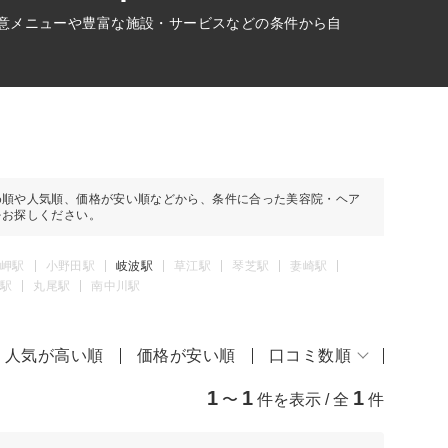
得意メニューや豊富な施設・サービスなどの条件から自
め順や人気順、価格が安い順などから、条件に合った美容院・ヘア
をお探しください。
岬駅
小野田駅
岐波駅
草江駅
琴芝駅
妻崎駅
駅
丸尾駅
南中川駅
人気が高い順
価格が安い順
口コミ数順
1
1
1
〜
件を表示 / 全
件