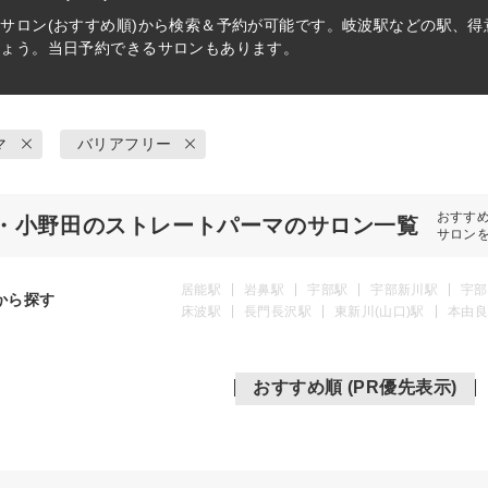
マ
サロン(おすすめ順)から検索＆予約が可能です。岐波駅などの駅、
しょう。当日予約できるサロンもあります。
マ
バリアフリー
おすす
・小野田のストレートパーマのサロン一覧
サロン
居能駅
岩鼻駅
宇部駅
宇部新川駅
宇部
から探す
床波駅
長門長沢駅
東新川(山口)駅
本由良
おすすめ順 (PR優先表示)