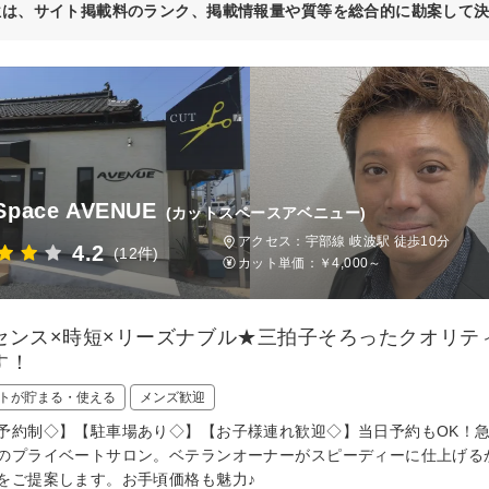
位は、サイト掲載料のランク、掲載情報量や質等を総合的に勘案して
Space AVENUE
(カットスペースアベニュー)
アクセス：宇部線 岐波駅 徒歩10分
4.2
(12件)
カット単価：
￥4,000～
センス×時短×リーズナブル★三拍子そろったクオリテ
す！
トが貯まる・使える
メンズ歓迎
予約制◇】【駐車場あり◇】【お子様連れ歓迎◇】当日予約もOK！
のプライベートサロン。ベテランオーナーがスピーディーに仕上げる
をご提案します。お手頃価格も魅力♪