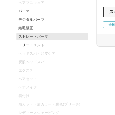
ヘアマニキュア
パーマ
ス
デジタルパーマ
全員
縮毛矯正
ストレートパーマ
トリートメント
ヘッドスパ・頭皮ケア
炭酸ヘッドスパ
エクステ
ヘアセット
ヘアメイク
着付け
眉カット・眉カラー・脱色(ブリーチ)
レディースシェービング