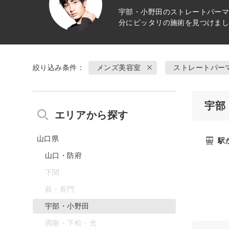
宇部・小野田の
ストレートパー
分にピッタリの施術を見つけま
絞り込み条件：
メンズ美容室
ストレートパー
宇部
エリアから探す
山口県
駅
山口・防府
下関
萩・長門
宇部・小野田
周南・下松・光