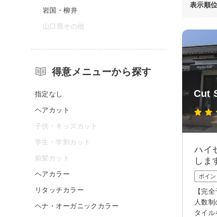
表示順
岩国・柳井
山口県その他
得意メニューから探す
Cut 
指定なし
ヘアカット
子供・キッズカット
学生・学割カット
ハイ
前髪カット
しま
ヘアカラー
ポイン
リタッチカラー
【完全
人数制
ヘナ・オーガニックカラー
タイル