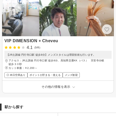
VIP DIMENSION + Cheveu
4.1
(5件)
【JR土讃線 円行寺口駅 徒歩8分】メンズスタイルは理容技術も行います。
アクセス：JR土讃線 円行寺口駅 徒歩8分、高知県交通KK（バス） 宗安寺分岐
徒歩３０秒
カット単価：
￥2,200～
◎ 本日空席あり
ポイントが貯まる・使える
メンズ歓迎
その他の情報を表示
駅から探す