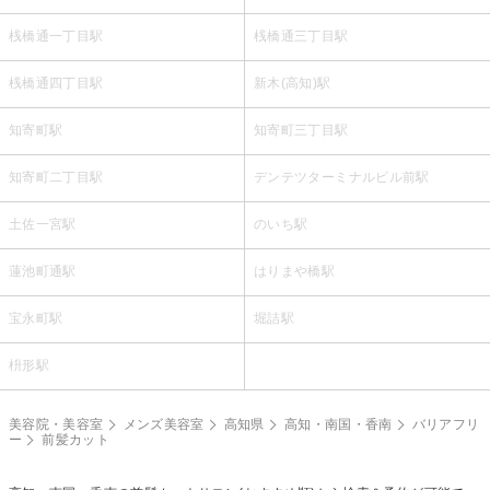
桟橋通一丁目駅
桟橋通三丁目駅
桟橋通四丁目駅
新木(高知)駅
知寄町駅
知寄町三丁目駅
知寄町二丁目駅
デンテツターミナルビル前駅
土佐一宮駅
のいち駅
蓮池町通駅
はりまや橋駅
宝永町駅
堀詰駅
枡形駅
美容院・美容室
メンズ美容室
高知県
高知・南国・香南
バリアフリ
ー
前髪カット