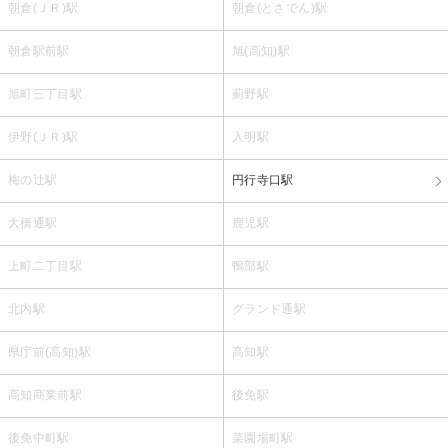
朝倉(ＪＲ)駅
朝倉(とさでん)駅
朝倉駅前駅
旭(高知)駅
旭町三丁目駅
薊野駅
伊野(ＪＲ)駅
入明駅
梅の辻駅
円行寺口駅
大橋通駅
鹿児駅
上町二丁目駅
鴨部駅
北内駅
グランド通駅
県庁前(高知)駅
高知駅
高知商業前駅
後免駅
後免中町駅
菜園場町駅