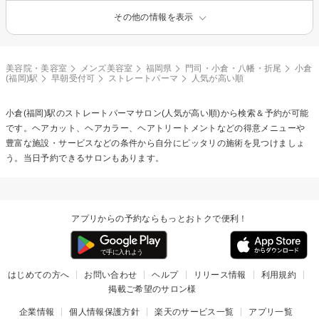
その他の情報を表示
美容院・美容室
メンズ美容室
福岡県
門司・小倉・八幡・折尾
小倉
(福岡)駅
早朝受付可
ストレートパーマ
人気が高い順
小倉(福岡)駅の
ストレートパーマ
サロン(人気が高い順)から検索＆予約が可能
です。ヘアカット、ヘアカラー、ヘアトリートメントなどの得意メニューや
豊富な施設・サービスなどの条件から自分にピッタリの施術を見つけましょ
う。当日予約できるサロンもあります。
アプリからの予約ならもっとおトクで便利！
はじめての方へ
お問い合わせ
ヘルプ
リリース情報
利用規約
掲載ご希望のサロン様
企業情報
個人情報保護方針
楽天のサービス一覧
アプリ一覧