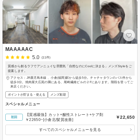
MAAAAAC
5.0
(11件)
質感から創るラフでアンニュイな雰囲気「自然なのにCoolに決まる」メンズStyleをご
提案します。
アクセス：JR鹿児島本線 、小倉(福岡)駅から徒歩5分。チャチャタウンのバス停から
徒歩3分。焼肉屋大広苑の隣にある、尾崎繊維ビルの２Fにあります。階段を登ってご
来店ください。
ポイントが貯まる・使える
メンズ歓迎
スペシャルメニュー
【質感最強】カット+酸性ストレート+ケア剤
￥22,650
初回
￥22650~[小倉北/髪質改善]
すべてのスペシャルメニューを見る