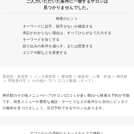
ご入力いただいた条件に一致するサロンは
見つかりませんでした。
検索のヒント
キーワードに誤字、脱字がないか確認する
表記がわからない場合は、すべてひらがなで入力する
キーワードを短くする
絞り込みの条件を減らす、または変更する
エリアや駅などを変更する
美容院・美容室
メンズ美容室
愛知県
御器所・八事・赤池
神沢駅
早朝受付可
その他(ヘア)
口コミ数順（すべて）
神沢駅の
その他メニュー(ヘア)
サロン(口コミが多い順)から検索＆予約が可能
です。得意メニューや豊富な施設・サービスなどの条件から自分にピッタリ
の施術を見つけましょう。当日予約できるサロンもあります。
アプリからの予約ならもっとおトクで便利！