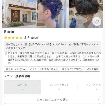
Sorte
4.6
(180件)
若林区なないろの里【当日予約OK・P有】メンズパーマ／ひげ脱毛／育毛ヘッドスパ
／眉スタイリング
アクセス：地下鉄東西線 六丁の目駅より南に徒歩15分。仙台銀行荒井支店の角をに曲
がると、歯科医院の隣に当店が見えます。、お車でお越しの場合は、クロスモール仙
台荒井の北側道路沿い、仙台銀行荒井支店の斜め向かいとなります。店舗前駐車場あ
り。
楽天スーパーDEAL
ポイントが貯まる・使える
楽天ペイアプリ対応
メンズ歓迎
メニュー別参考価格
エクステ
メンズヘアカット
メンズヘアカラ
-
-
-
すべてのメニューを見る