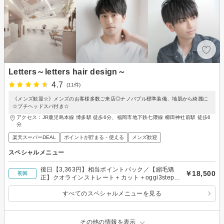
Letters～letters hair design～
4.7
(11件)
《メンズ歓迎☆》メンズのお客様多数ご来店◎ナノバブル標準装備、地肌から綺麗に
☆プチヘッドスパ付き☆
アクセス：JR鹿児島本線 博多駅 徒歩6分、福岡市地下鉄七隈線 櫛田神社前駅 徒歩6
分
楽天スーパーDEAL
ポイントが貯まる・使える
メンズ歓迎
スペシャルメニュー
後日【3,363円】相当ポイントバック／【縮毛矯
￥18,500
初回
正】クオラインストレート＋カット＋oggi3stepト
リートメント￥18500指名料込み
すべてのスペシャルメニューを見る
その他の情報を表示