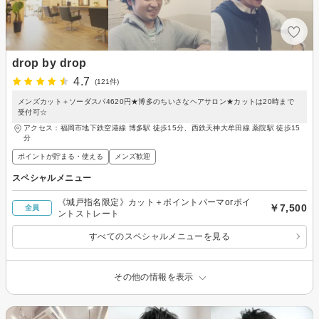
drop by drop
4.7
(121件)
メンズカット＋ソーダスパ4620円★博多のちいさなヘアサロン★カットは20時まで
受付可☆
アクセス：福岡市地下鉄空港線 博多駅 徒歩15分、西鉄天神大牟田線 薬院駅 徒歩15
分
ポイントが貯まる・使える
メンズ歓迎
スペシャルメニュー
《城戸指名限定》カット＋ポイントパーマorポイ
￥7,500
全員
ントストレート
すべてのスペシャルメニューを見る
その他の情報を表示