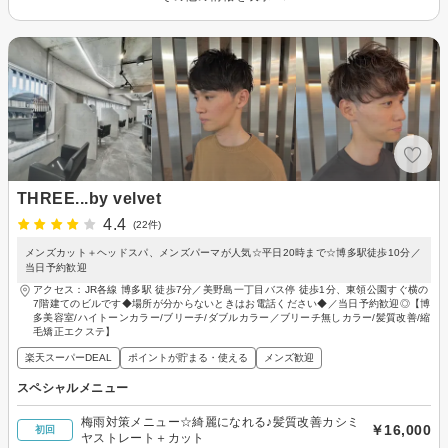
THREE...by velvet
4.4
(22件)
メンズカット＋ヘッドスパ、メンズパーマが人気☆平日20時まで☆博多駅徒歩10分／
当日予約歓迎
アクセス：JR各線 博多駅 徒歩7分／美野島一丁目バス停 徒歩1分、東領公園すぐ横の
7階建てのビルです◆場所が分からないときはお電話ください◆／当日予約歓迎◎【博
多美容室/ハイトーンカラー/ブリーチ/ダブルカラー／ブリーチ無しカラー/髪質改善/縮
毛矯正エクステ】
楽天スーパーDEAL
ポイントが貯まる・使える
メンズ歓迎
スペシャルメニュー
梅雨対策メニュー☆綺麗になれる♪髪質改善カシミ
￥16,000
初回
ヤストレート＋カット