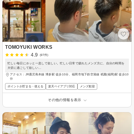
TOMOYUKI WORKS
4.9
(97件)
忙しい毎日にホッと一息して欲しい。忙しい日常で疲れたメンズ方に、自分の時間を
大切に過ごして欲しい…
アクセス：JR鹿児島本線 博多駅 徒歩10分、福岡市地下鉄空港線 祇園(福岡)駅 徒歩10
分
ポイントが貯まる・使える
楽天ペイアプリ対応
メンズ歓迎
その他の情報を表示