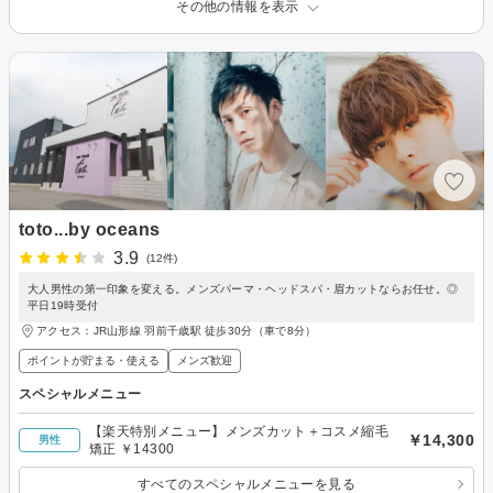
その他の情報を表示
toto...by oceans
3.9
(12件)
大人男性の第一印象を変える。メンズパーマ・ヘッドスパ・眉カットならお任せ。◎
平日19時受付
アクセス：JR山形線 羽前千歳駅 徒歩30分（車で8分）
ポイントが貯まる・使える
メンズ歓迎
スペシャルメニュー
【楽天特別メニュー】メンズカット＋コスメ縮毛
￥14,300
男性
矯正 ￥14300
すべてのスペシャルメニューを見る