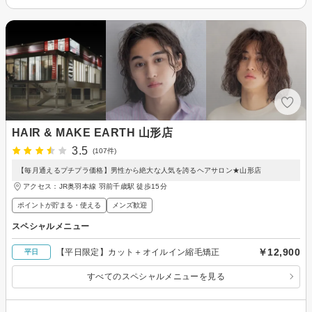
HAIR & MAKE EARTH 山形店
3.5
(107件)
【毎月通えるプチプラ価格】男性から絶大な人気を誇るヘアサロン★山形店
アクセス：JR奥羽本線 羽前千歳駅 徒歩15分
ポイントが貯まる・使える
メンズ歓迎
スペシャルメニュー
￥12,900
【平日限定】カット＋オイルイン縮毛矯正
平日
すべてのスペシャルメニューを見る