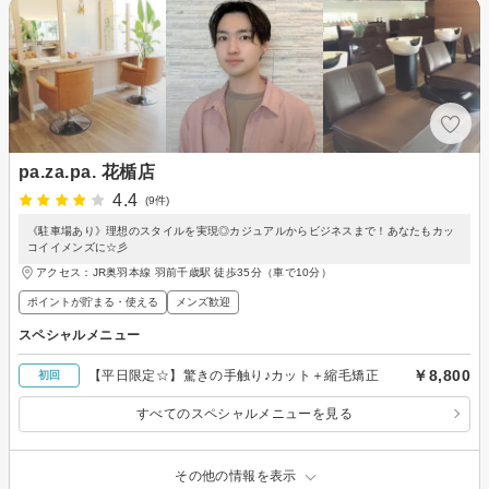
pa.za.pa. 花楯店
4.4
(9件)
《駐車場あり》理想のスタイルを実現◎カジュアルからビジネスまで！あなたもカッ
コイイメンズに☆彡
アクセス：JR奥羽本線 羽前千歳駅 徒歩35分（車で10分）
ポイントが貯まる・使える
メンズ歓迎
スペシャルメニュー
￥8,800
【平日限定☆】驚きの手触り♪カット＋縮毛矯正
初回
すべてのスペシャルメニューを見る
その他の情報を表示