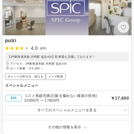
putri
4.0
(9件)
【JR東海道本線 共和駅 徒歩4分】駐車場も完備しております！
アクセス：JR東海道本線 共和駅 徒歩4分
カット単価：
￥3,300～
ポイントが貯まる・使える
メンズ歓迎
スペシャルメニュー
コスメ系縮毛矯正(髪を傷めない最新の技術)
￥17,600
初回
22000円 ⇒ 17600円
すべてのスペシャルメニューを見る
その他の情報を表示