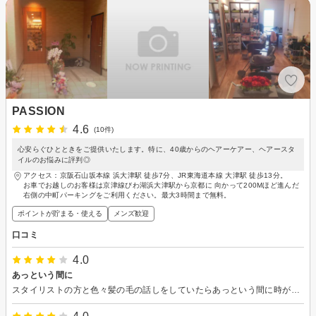
PASSION
4.6
(10件)
心安らぐひとときをご提供いたします。特に、40歳からのヘアーケアー、ヘアースタ
イルのお悩みに評判◎
アクセス：京阪石山坂本線 浜大津駅 徒歩7分、JR東海道本線 大津駅 徒歩13分。
お車でお越しのお客様は京津線びわ湖浜大津駅から京都に 向かって200Mほど進んだ
右側の中町パーキングをご利用ください。最大3時間まで無料。
ポイントが貯まる・使える
メンズ歓迎
口コミ
4.0
あっという間に
スタイリストの方と色々髪の毛の話しをしていたらあっという間に時が過ぎていました。カットも綺麗にまとめていただいてスッキリしました！