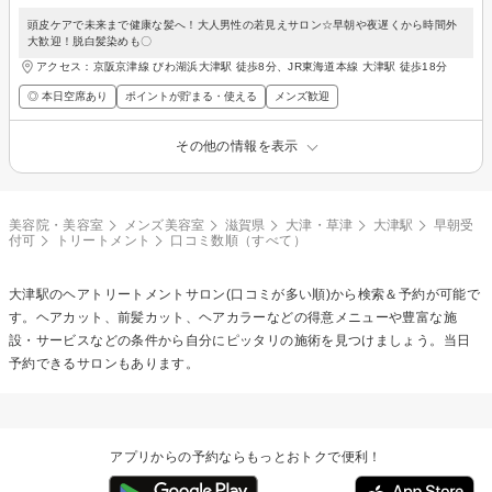
頭皮ケアで未来まで健康な髪へ！大人男性の若見えサロン☆早朝や夜遅くから時間外
大歓迎！脱白髪染めも〇
アクセス：京阪京津線 びわ湖浜大津駅 徒歩8分、JR東海道本線 大津駅 徒歩18分
◎ 本日空席あり
ポイントが貯まる・使える
メンズ歓迎
その他の情報を表示
美容院・美容室
メンズ美容室
滋賀県
大津・草津
大津駅
早朝受
付可
トリートメント
口コミ数順（すべて）
大津駅の
ヘアトリートメント
サロン(口コミが多い順)から検索＆予約が可能で
す。ヘアカット、前髪カット、ヘアカラーなどの得意メニューや豊富な施
設・サービスなどの条件から自分にピッタリの施術を見つけましょう。当日
予約できるサロンもあります。
アプリからの予約ならもっとおトクで便利！