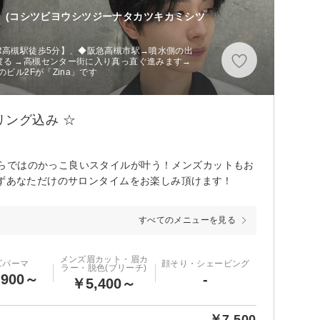
(コシツビヨウシツジーナタカツキカミシツ
R高槻駅徒歩5分】、◆阪急高槻市駅→噴水側の出
渡る →高槻センター街に入り真っ直ぐ進みます→
ビル2Fが「Zina」です
リング込み ☆
らではのかっこ良いスタイルが叶う！メンズカットもお
せずあなただけのサロンタイムをお楽しみ頂けます！
すべてのメニューを見る
メンズ眉カット・眉カ
ズパーマ
顔そり・シェービング
ラー・脱色(ブリーチ)
,900～
-
￥5,400～
￥7,500