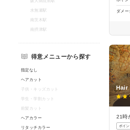
阪大病院前駅
水無瀬駅
ダメー
南茨木駅
南摂津駅
得意メニューから探す
指定なし
ヘアカット
Hair
子供・キッズカット
学生・学割カット
前髪カット
21
ヘアカラー
ポイン
リタッチカラー