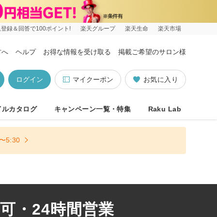
登録＆回答で100ポイント!
楽天グループ
楽天生命
楽天市場
方へ
ヘルプ
お得な情報を受け取る
掲載ご希望のサロン様
ログイン
マイクーポン
お気に入り
イルカタログ
キャンペーン一覧・特集
Raku Lab
5:30
可・24時間営業