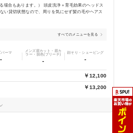
してる場合もあります。） 頭皮洗浄＋育毛効果のヘッドス
いない貸切状態なので、周りを気にせず髪の毛やヘアス
すべてのメニューを見る
メンズ眉カット・眉カ
ズパーマ
顔そり・シェービング
ラー・脱色(ブリーチ)
-
-
-
￥12,100
￥13,200