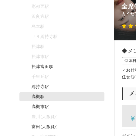
全席
彩都西駅
カイゼ
沢良宜駅
島本駅
ＪＲ総持寺駅
摂津駅
◆メ
摂津市駅
◎ 本
摂津富田駅
＜お仕
千里丘駅
任せ◎
総持寺駅
メ
高槻駅
高槻市駅
豊川(大阪)駅
￥
富田(大阪)駅
ポイン