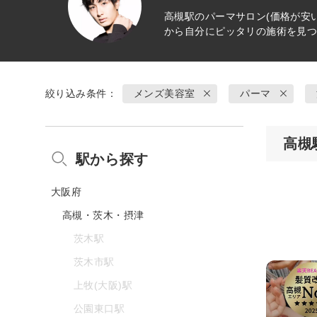
高槻駅の
パーマ
サロン(価格が安
から自分にピッタリの施術を見
絞り込み条件：
メンズ美容室
パーマ
高槻
駅から探す
大阪府
高槻・茨木・摂津
茨木駅
茨木市駅
上牧(大阪)駅
公園東口駅