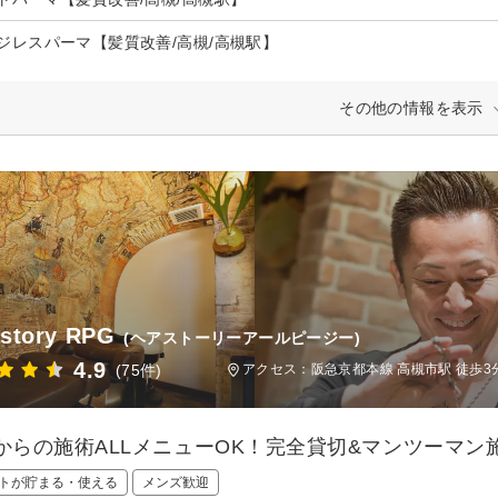
ジレスパーマ【髪質改善/高槻/高槻駅】
その他の情報を表示
 story RPG
(ヘアストーリーアールピージー)
4.9
(75件)
アクセス：阪急京都本線 高槻市駅 徒歩3分
時からの施術ALLメニューOK！完全貸切&マンツーマ
トが貯まる・使える
メンズ歓迎