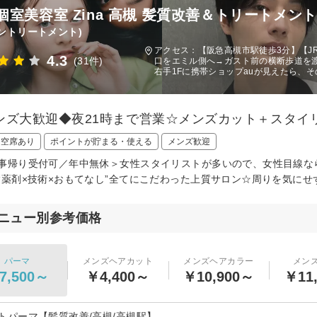
個室美容室 Zina 高槻 髪質改善＆トリートメント
ントリートメント)
アクセス：【阪急高槻市駅徒歩3分】【J
4.3
(31件)
口をエミル側へ→ガスト前の横断歩道を
右手1Fに携帯ショップauが見えたら、その
ンズ大歓迎◆夜21時まで営業☆メンズカット＋スタイ
日空席あり
ポイントが貯まる・使える
メンズ歓迎
事帰り受付可／年中無休＞女性スタイリストが多いので、女性目線な
“薬剤×技術×おもてなし”全てにこだわった上質サロン☆周りを気に
ニュー別参考価格
パーマ
メンズヘアカット
メンズヘアカラー
メン
7,500～
￥4,400～
￥10,900～
￥11
トパーマ【髪質改善/高槻/高槻駅】