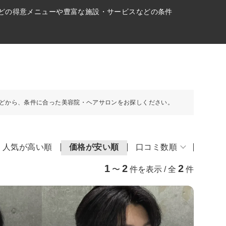
などの得意メニューや豊富な施設・サービスなどの条件
どから、条件に合った美容院・ヘアサロンをお探しください。
人気が高い順
価格が安い順
口コミ数順
1
2
2
〜
件を表示 / 全
件