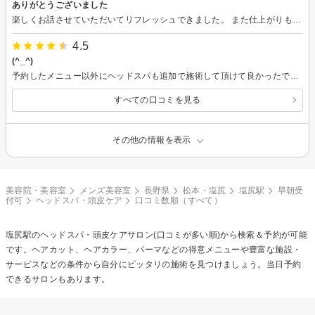
ありがとうございました
楽しくお話させていただいてリフレッシュできました。 また仕上がりもとっても良いです。
4.5
(^_^)
予約したメニュー以外にヘッドスパも追加で施術して頂けて良かったです。 ヘッドスパとても気持ちよかったです！ 店内も落ち着いた雰囲気でリラックス出来ました。
すべての口コミを見る
その他の情報を表示
美容院・美容室
メンズ美容室
長野県
松本・塩尻
塩尻駅
早朝受
付可
ヘッドスパ・頭皮ケア
口コミ数順（すべて）
塩尻駅の
ヘッドスパ・頭皮ケア
サロン(口コミが多い順)から検索＆予約が可能
です。ヘアカット、ヘアカラー、パーマなどの得意メニューや豊富な施設・
サービスなどの条件から自分にピッタリの施術を見つけましょう。当日予約
できるサロンもあります。