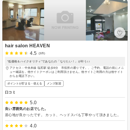
hair salon HEAVEN
4.5
(3件)
“低価格＆ハイクオリティ”であなたの「なりたい！」が叶う♪♪
アクセス：中央本線 塩尻駅 徒歩9分 市役所の通りです。、ご予約、電話の前にメニ
ュー確認を。他サイトクーポンはご利用頂けません。他サイトご利用の方は他サイト
からお電話下さい。
ポイントが貯まる・使える
メンズ歓迎
口コミ
5.0
良い雰囲気のお店でした。
居心地が良かったです。 カット、ヘッドスパも丁寧やって頂きました。
4.0