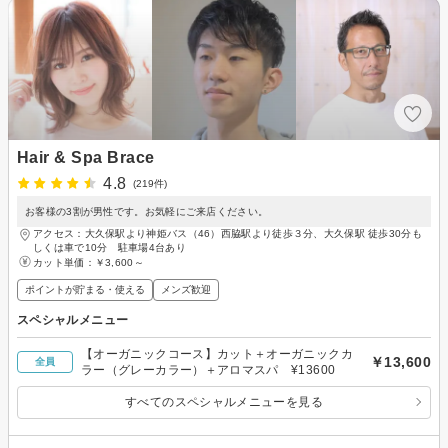
Hair & Spa Brace
4.8
(219件)
お客様の3割が男性です。お気軽にご来店ください。
アクセス：大久保駅より神姫バス（46）西脇駅より徒歩３分、大久保駅 徒歩30分も
しくは車で10分 駐車場4台あり
カット単価：
￥3,600～
ポイントが貯まる・使える
メンズ歓迎
スペシャルメニュー
【オーガニックコース】カット＋オーガニックカ
￥13,600
全員
ラー（グレーカラー）＋アロマスパ ¥13600
すべてのスペシャルメニューを見る