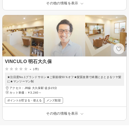
その他の情報を表示
VINCULO 明石大久保
-
(-件)
★注目度No.1ブランドサロン★ご新規様50％オフ★髪質改善で綺麗にまとまるツヤ髪
に★マンツーマン制
アクセス：JR線 大久保駅 徒歩15分
カット単価：
￥3,240～
ポイントが貯まる・使える
メンズ歓迎
その他の情報を表示