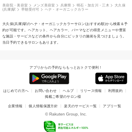
美容院・美容室
メンズ美容室
兵庫県
明石・加古川・三木
大久保
(兵庫)駅
早朝受付可
ヘナ・オーガニックカラー
大久保(兵庫)駅の
ヘナ・オーガニックカラー
サロン(おすすめ順)から検索＆予
約が可能です。ヘアカット、ヘアカラー、パーマなどの得意メニューや豊富
な施設・サービスなどの条件から自分にピッタリの施術を見つけましょう。
当日予約できるサロンもあります。
アプリからの予約ならもっとおトクで便利！
はじめての方へ
お問い合わせ
ヘルプ
リリース情報
利用規約
掲載ご希望のサロン様
企業情報
個人情報保護方針
楽天のサービス一覧
アプリ一覧
© Rakuten Group, Inc.