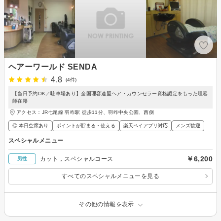
ヘアーワールド SENDA
4.8
(4件)
【当日予約OK／駐車場あり】全国理容連盟ヘア・カウンセラー資格認定をもった理容
師在籍
アクセス：JR七尾線 羽咋駅 徒歩11分、羽咋中央公園、西側
◎ 本日空席あり
ポイントが貯まる・使える
楽天ペイアプリ対応
メンズ歓迎
スペシャルメニュー
￥6,200
カット，スペシャルコース
男性
すべてのスペシャルメニューを見る
その他の情報を表示