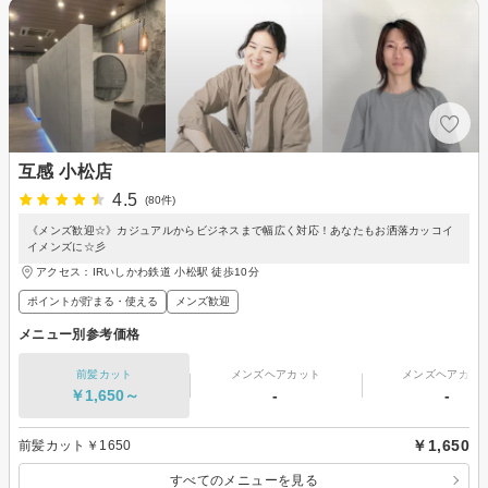
互感 小松店
4.5
(80件)
《メンズ歓迎☆》カジュアルからビジネスまで幅広く対応！あなたもお洒落カッコイ
イメンズに☆彡
アクセス：IRいしかわ鉄道 小松駅 徒歩10分
ポイントが貯まる・使える
メンズ歓迎
メニュー別参考価格
前髪カット
メンズヘアカット
メンズヘアカラ
￥1,650～
-
-
￥1,650
前髪カット￥1650
すべてのメニューを見る