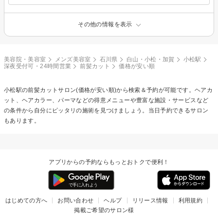
その他の情報を表示
美容院・美容室
メンズ美容室
石川県
白山・小松・加賀
小松駅
深夜受付可・24時間営業
前髪カット
価格が安い順
小松駅の
前髪カット
サロン(価格が安い順)から検索＆予約が可能です。ヘアカ
ット、ヘアカラー、パーマなどの得意メニューや豊富な施設・サービスなど
の条件から自分にピッタリの施術を見つけましょう。当日予約できるサロン
もあります。
アプリからの予約ならもっとおトクで便利！
はじめての方へ
お問い合わせ
ヘルプ
リリース情報
利用規約
掲載ご希望のサロン様