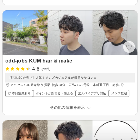
odd-jobs KUM hair & make
4.6
(55件)
【駐車場9台有り】人気！メンズカジュアルが得意なサロン☆
アクセス：JR芸備線 矢賀駅 徒歩10分、広島バス2号線 本町五丁目 徒歩3分
◎ 本日空席あり
ポイントが貯まる・使える
楽天ペイアプリ対応
メンズ歓迎
その他の情報を表示