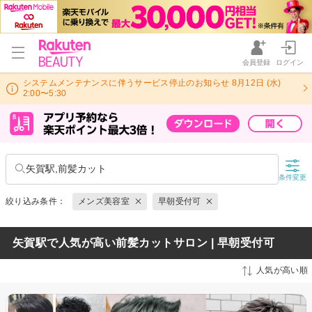
会員登録
ログイン
システムメンテナンスに伴うサービス停止のお知らせ 8月12日 (水)
2:00〜5:30
矢賀駅,前髪カット
条件変更
絞り込み条件：
メンズ美容室
早朝受付可
矢賀駅で人気が高い前髪カットサロン | 早朝受付可
人気が高い順