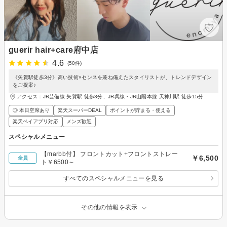
guerir hair+care府中店
4.6
(50件)
《矢賀駅徒歩3分》高い技術×センスを兼ね備えたスタイリストが、トレンドデザイン
をご提案♪
アクセス：JR芸備線 矢賀駅 徒歩3分、JR呉線・JR山陽本線 天神川駅 徒歩15分
◎ 本日空席あり
楽天スーパーDEAL
ポイントが貯まる・使える
楽天ペイアプリ対応
メンズ歓迎
スペシャルメニュー
【marbb付】 フロントカット+フロントストレー
￥6,500
全員
ト￥6500～
すべてのスペシャルメニューを見る
その他の情報を表示