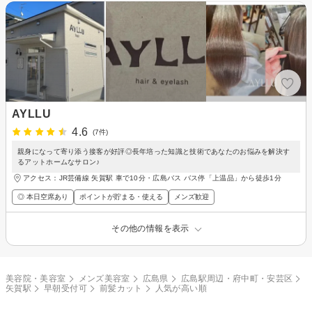
AYLLU
4.6
(7件)
親身になって寄り添う接客が好評◎長年培った知識と技術であなたのお悩みを解決す
るアットホームなサロン♪
アクセス：JR芸備線 矢賀駅 車で10分・広島バス バス停「上温品」から徒歩1分
◎ 本日空席あり
ポイントが貯まる・使える
メンズ歓迎
その他の情報を表示
美容院・美容室
メンズ美容室
広島県
広島駅周辺・府中町・安芸区
矢賀駅
早朝受付可
前髪カット
人気が高い順