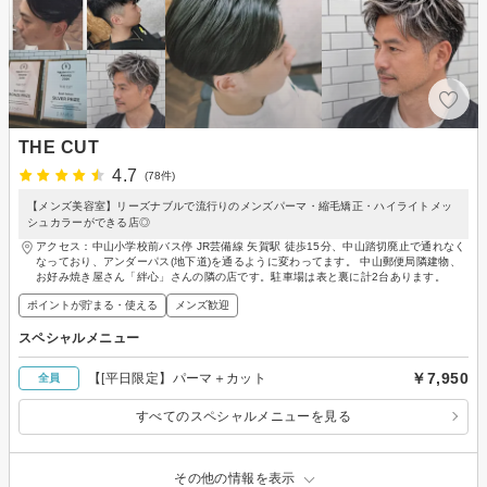
THE CUT
4.7
(78件)
【メンズ美容室】リーズナブルで流行りのメンズパーマ・縮毛矯正・ハイライトメッ
シュカラーができる店◎
アクセス：中山小学校前バス停 JR芸備線 矢賀駅 徒歩15分、中山踏切廃止で通れなく
なっており、アンダーパス(地下道)を通るように変わってます。 中山郵便局隣建物、
お好み焼き屋さん「絆心」さんの隣の店です。駐車場は表と裏に計2台あります。
ポイントが貯まる・使える
メンズ歓迎
スペシャルメニュー
￥7,950
【[平日限定】パーマ＋カット
全員
すべてのスペシャルメニューを見る
その他の情報を表示