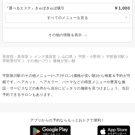
￥1,000
『選べるエステ』きゅぽきゅぽ吸引
すべてのメニューを見る
その他の情報を表示
美容院・美容室
メンズ美容室
山口県
宇部・小野田
宇部新川駅
早朝受付可
その他(ヘア)
価格が安い順
宇部新川駅の
その他メニュー(ヘア)
サロン(価格が安い順)から検索＆予約が可
能です。ヘアカット、ヘアカラー、パーマなどの得意メニューや豊富な施
設・サービスなどの条件から自分にピッタリの施術を見つけましょう。当日
予約できるサロンもあります。
アプリからの予約ならもっとおトクで便利！