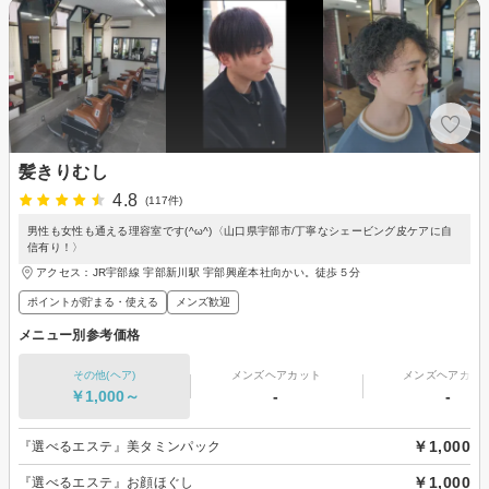
髪きりむし
4.8
(117件)
男性も女性も通える理容室です(^ω^)〈山口県宇部市/丁寧なシェービング皮ケアに自
信有り！〉
アクセス：JR宇部線 宇部新川駅 宇部興産本社向かい。徒歩５分
ポイントが貯まる・使える
メンズ歓迎
メニュー別参考価格
その他(ヘア)
メンズヘアカット
メンズヘアカラ
￥1,000～
-
-
￥1,000
『選べるエステ』美タミンパック
￥1,000
『選べるエステ』お顔ほぐし