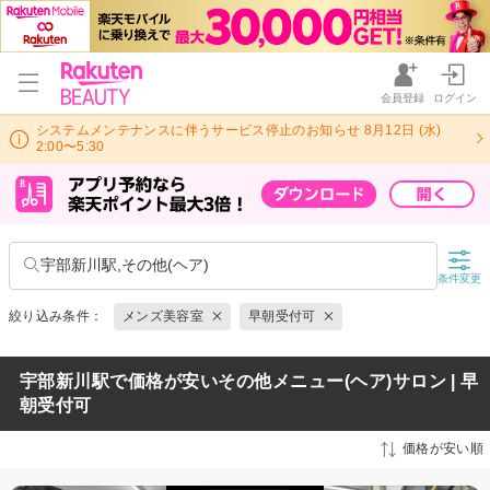
会員登録
ログイン
システムメンテナンスに伴うサービス停止のお知らせ 8月12日 (水)
2:00〜5:30
宇部新川駅,その他(ヘア)
条件変更
絞り込み条件：
メンズ美容室
早朝受付可
宇部新川駅で価格が安いその他メニュー(ヘア)サロン | 早
朝受付可
価格が安い順