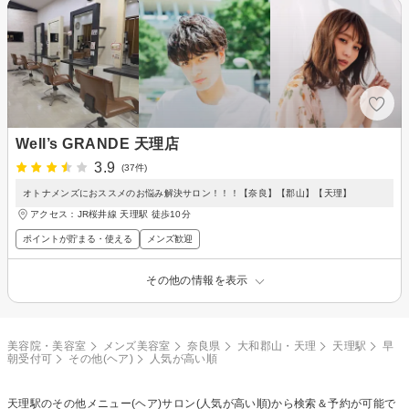
Well’s GRANDE 天理店
3.9
(37件)
オトナメンズにおススメのお悩み解決サロン！！！【奈良】【郡山】【天理】
アクセス：JR桜井線 天理駅 徒歩10分
ポイントが貯まる・使える
メンズ歓迎
その他の情報を表示
美容院・美容室
メンズ美容室
奈良県
大和郡山・天理
天理駅
早
朝受付可
その他(ヘア)
人気が高い順
天理駅の
その他メニュー(ヘア)
サロン(人気が高い順)から検索＆予約が可能で