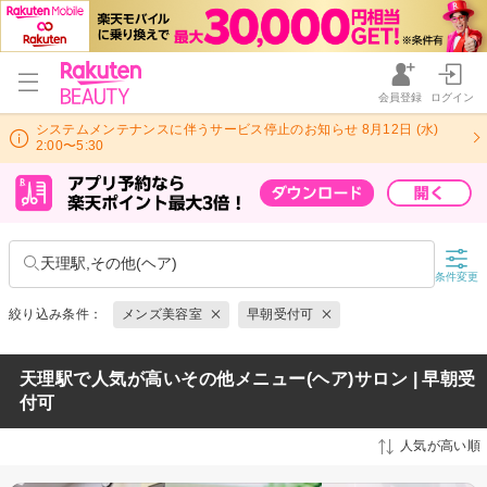
会員登録
ログイン
システムメンテナンスに伴うサービス停止のお知らせ 8月12日 (水)
2:00〜5:30
天理駅,その他(ヘア)
条件変更
絞り込み条件：
メンズ美容室
早朝受付可
天理駅で人気が高いその他メニュー(ヘア)サロン | 早朝受
付可
人気が高い順